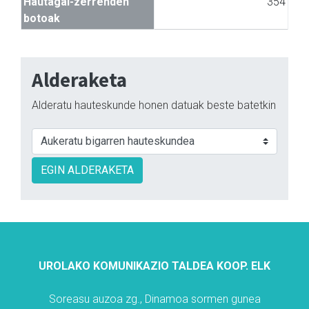
Hautagai-zerrenden
354
botoak
Alderaketa
Alderatu hauteskunde honen datuak beste batetkin
EGIN ALDERAKETA
UROLAKO KOMUNIKAZIO TALDEA KOOP. ELK
Soreasu auzoa zg., Dinamoa sormen gunea