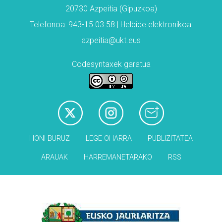
20730 Azpeitia (Gipuzkoa)
Telefonoa: 943-15 03 58 | Helbide elektronikoa:
azpeitia@ukt.eus
Codesyntaxek garatua
HONI BURUZ
LEGE OHARRA
PUBLIZITATEA
ARAUAK
HARREMANETARAKO
RSS
Babesleak