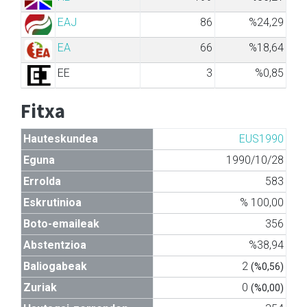
EAJ
86
%24,29
EA
66
%18,64
EE
3
%0,85
Fitxa
Hauteskundea
EUS1990
Eguna
1990/10/28
Errolda
583
Eskrutinioa
% 100,00
Boto-emaileak
356
Abstentzioa
%38,94
Baliogabeak
2
(%0,56)
Zuriak
0
(%0,00)