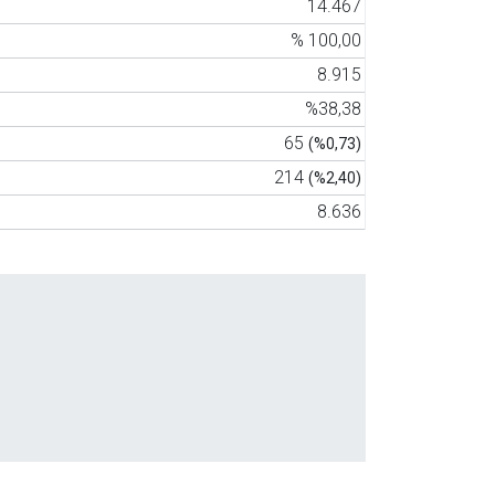
14.467
% 100,00
8.915
%38,38
65
(%0,73)
214
(%2,40)
8.636