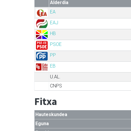
Alderdia
EA
EAJ
HB
PSOE
PP
EB
U.AL.
CNPS
Fitxa
Hauteskundea
Eguna