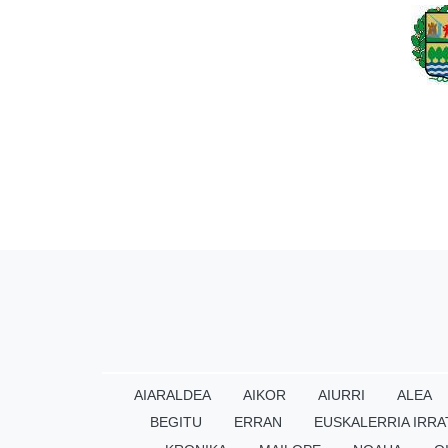
AIARALDEA
AIKOR
AIURRI
ALEA
BEGITU
ERRAN
EUSKALERRIA IRRA