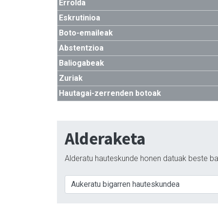
Errolda
Eskrutinioa
Boto-emaileak
Abstentzioa
Baliogabeak
Zuriak
Hautagai-zerrenden botoak
Alderaketa
Alderatu hauteskunde honen datuak beste ba