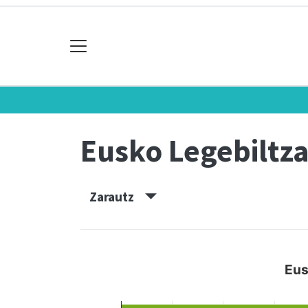
Eusko Legebiltz
Zarautz
Eus