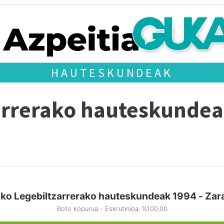
HAUTESKUNDEAK
arrerako hauteskundea
ko Legebiltzarrerako hauteskundeak 1994 - Zar
Boto kopurua - Eskrutinioa: %100,00