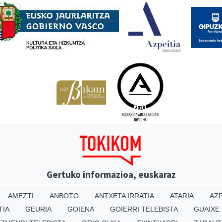
Gertuko informazioa, euskaraz
AMEZTI
ANBOTO
ANTXETA IRRATIA
ATARIA
AZP
TIA
GEURIA
GOIENA
GOIERRI TELEBISTA
GUAIXE