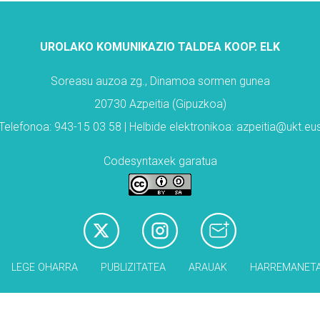
UROLAKO KOMUNIKAZIO TALDEA KOOP. ELK
Soreasu auzoa zg., Dinamoa sormen gunea
20730 Azpeitia (Gipuzkoa)
Telefonoa: 943-15 03 58 | Helbide elektronikoa: azpeitia@ukt.eu
Codesyntaxek garatua
LEGE OHARRA
PUBLIZITATEA
ARAUAK
HARREMANET
Babesleak