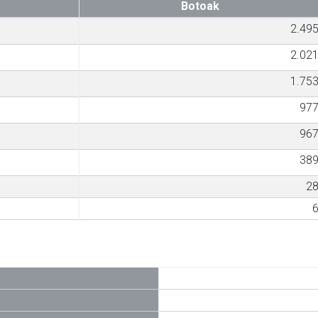
Botoak
2.49
2.02
1.75
97
96
38
2