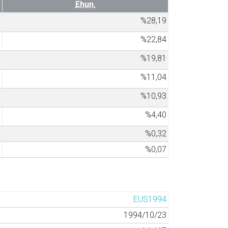
Ehun.
5
%28,19
1
%22,84
3
%19,81
7
%11,04
7
%10,93
9
%4,40
8
%0,32
6
%0,07
EUS1994
1994/10/23