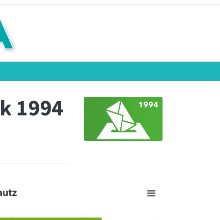
k 1994
autz