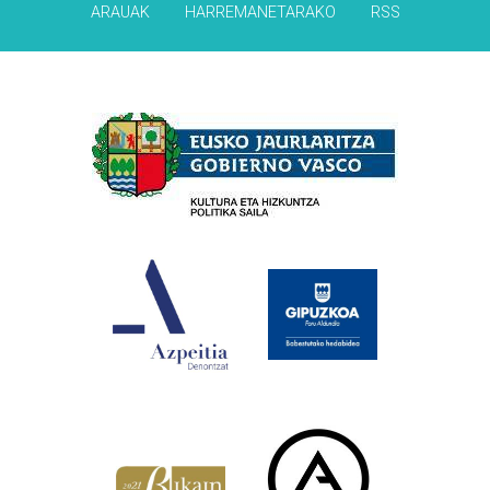
ARAUAK
HARREMANETARAKO
RSS
Babesleak