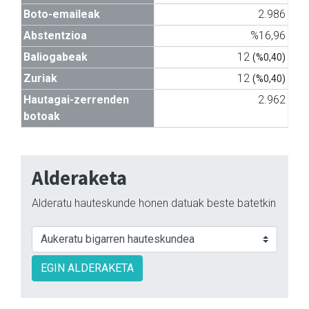
Boto-emaileak
2.986
Abstentzioa
%16,96
Baliogabeak
12
(%0,40)
Zuriak
12
(%0,40)
Hautagai-zerrenden
2.962
botoak
Alderaketa
Alderatu hauteskunde honen datuak beste batetkin
EGIN ALDERAKETA