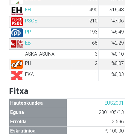
EH
490
%16,48
PSOE
210
%7,06
PP
193
%6,49
EB
68
%2,29
ASKATASUNA
3
%0,10
PH
2
%0,07
EKA
1
%0,03
Fitxa
Hauteskundea
EUS2001
Eguna
2001/05/13
Errolda
3.596
Eskrutinioa
% 100,00