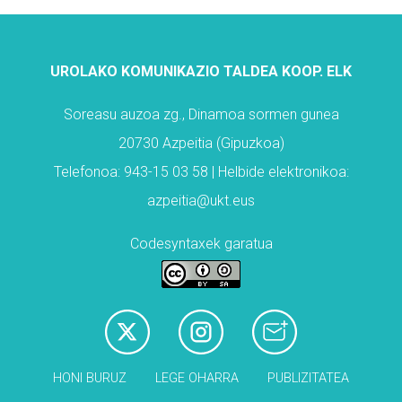
UROLAKO KOMUNIKAZIO TALDEA KOOP. ELK
Soreasu auzoa zg., Dinamoa sormen gunea
20730 Azpeitia (Gipuzkoa)
Telefonoa: 943-15 03 58 | Helbide elektronikoa:
azpeitia@ukt.eus
Codesyntaxek garatua
HONI BURUZ
LEGE OHARRA
PUBLIZITATEA