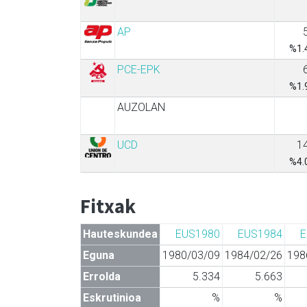
AP
%1.
PCE-EPK
%1.
AUZOLAN
UCD
1
%4.
Fitxak
Hauteskundea
EUS1980
EUS1984
E
Eguna
1980/03/09
1984/02/26
198
Errolda
5.334
5.663
Eskrutinioa
%
%