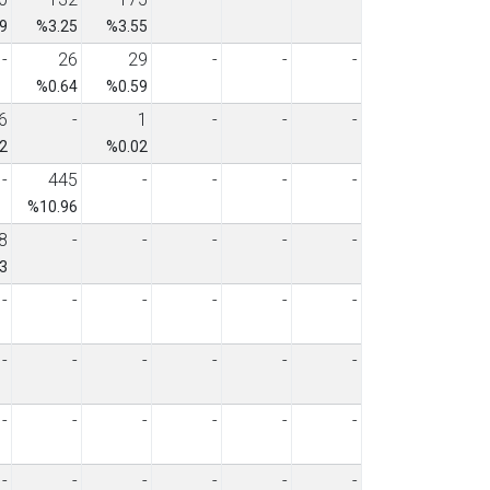
9
%3.25
%3.55
-
26
29
-
-
-
%0.64
%0.59
6
-
1
-
-
-
2
%0.02
-
445
-
-
-
-
%10.96
8
-
-
-
-
-
3
-
-
-
-
-
-
-
-
-
-
-
-
-
-
-
-
-
-
-
-
-
-
-
-