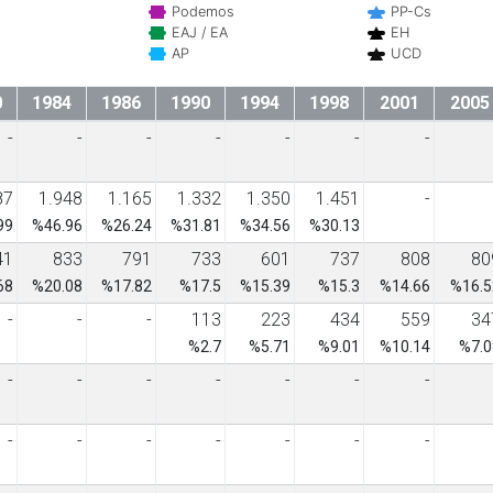
Podemos
PP-Cs
EAJ / EA
EH
AP
UCD
0
1984
1986
1990
1994
1998
2001
2005
-
-
-
-
-
-
-
87
1.948
1.165
1.332
1.350
1.451
-
99
%46.96
%26.24
%31.81
%34.56
%30.13
41
833
791
733
601
737
808
80
68
%20.08
%17.82
%17.5
%15.39
%15.3
%14.66
%16.5
-
-
-
113
223
434
559
34
%2.7
%5.71
%9.01
%10.14
%7.0
-
-
-
-
-
-
-
-
-
-
-
-
-
-