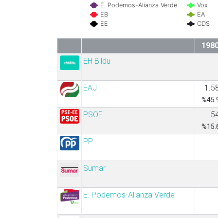
E. Podemos-Alianza Verde
Vox
EB
EA
EE
CDS
198
EH Bildu
EAJ
1.5
%45.
PSOE
5
%15.
PP
Sumar
E. Podemos-Alianza Verde