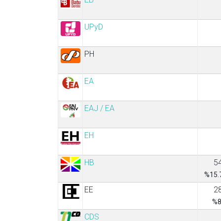
UPyD
PH
EA
EAJ / EA
EH
HB
5
%15.
EE
2
%8
CDS