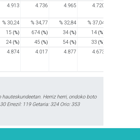
4.913
4.736
4.965
4.720
4.539
% 30,24
% 34,77
% 32,84
% 37,04
% 41,05
15
674
34
14
21
(%)
(%)
(%)
(%)
(%)
24
45
54
33
33
(%)
(%)
(%)
(%)
(%)
4.874
4.017
4.877
4.673
4.485
o hauteskundeetan. Herriz herri, ondoko boto
0 Errezil: 119 Getaria: 324 Orio: 353