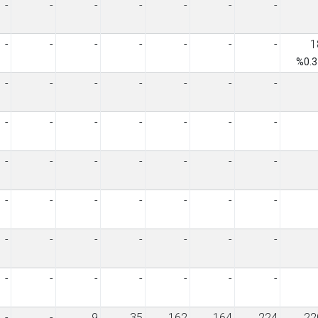
-
-
-
-
-
-
-
-
-
-
-
-
-
-
1
%0.3
-
-
-
-
-
-
-
-
-
-
-
-
-
-
-
-
-
-
-
-
-
-
-
-
-
-
-
-
-
-
-
-
-
-
-
-
-
-
-
-
-
-
-
-
9
35
162
164
224
22