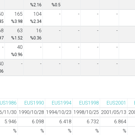
%2.16
%0.5
50
165
104
-
-
-
-
45
%3.98
%2.34
68
63
16
-
-
-
-
97
%1.52
%0.36
-
40
-
-
-
-
-
%0.96
40
-
-
-
-
-
-
06
US1986
EUS1990
EUS1994
EUS1998
EUS2001
6/11/30
1990/10/28
1994/10/23
1998/10/25
2001/05/13
20
5.946
6.098
6.418
6.732
6.864
%
%
%
%
%