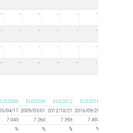
-
-
-
-
-
-
-
-
-
-
-
-
-
-
-
-
-
-
-
-
-
-
-
-
EUS2005
EUS2009
EUS2012
EUS2016
elh2020
05/04/17
2009/03/01
2012/10/21
2016/09/25
2020/07/12
2
7.043
7.260
7.393
7.497
7.700
%
%
%
%
%