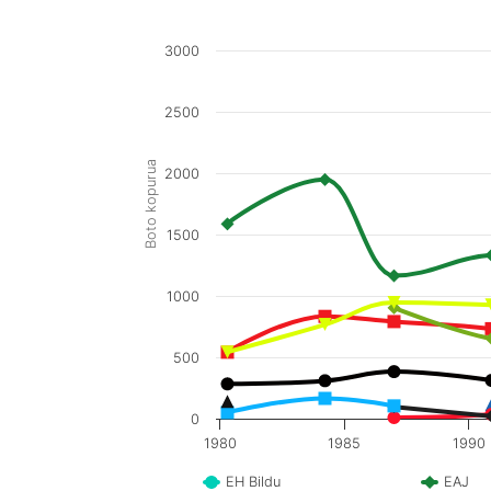
3000
2500
Boto kopurua
2000
1500
1000
500
0
1980
1985
1990
EH Bildu
EAJ