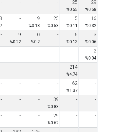
-
-
-
-
25
29
%0.55
%0.58
8
-
9
25
5
16
7
%0.18
%0.53
%0.11
%0.32
-
9
10
-
6
3
%0.22
%0.2
%0.13
%0.06
-
-
-
-
-
2
%0.04
-
-
-
-
214
-
%4.74
-
-
-
-
62
-
%1.37
-
-
-
39
-
-
%0.83
-
-
-
29
-
-
%0.62
0
132
175
-
-
-