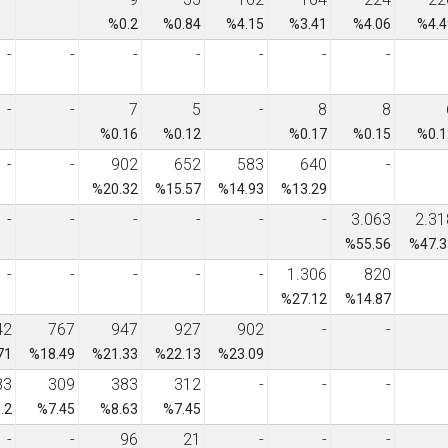
%0.2
%0.84
%4.15
%3.41
%4.06
%4.4
-
-
-
-
-
-
-
-
-
7
5
-
8
8
%0.16
%0.12
%0.17
%0.15
%0.1
-
-
902
652
583
640
-
%20.32
%15.57
%14.93
%13.29
-
-
-
-
-
-
3.063
2.31
%55.56
%47.3
-
-
-
-
-
1.306
820
%27.12
%14.87
42
767
947
927
902
-
-
71
%18.49
%21.33
%22.13
%23.09
83
309
383
312
-
-
-
.2
%7.45
%8.63
%7.45
-
-
96
21
-
-
-