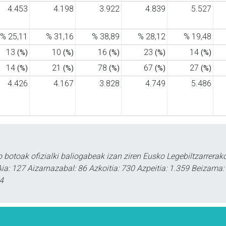
4.453
4.198
3.922
4.839
5.527
% 25,11
% 31,16
% 38,89
% 28,12
% 19,48
13
10
16
23
14
(%)
(%)
(%)
(%)
(%)
14
21
78
67
27
(%)
(%)
(%)
(%)
(%)
4.426
4.167
3.828
4.749
5.486
o botoak ofizialki baliogabeak izan ziren Eusko Legebiltzarrerak
a: 127 Aizarnazabal: 86 Azkoitia: 730 Azpeitia: 1.359 Beizama: 3
4