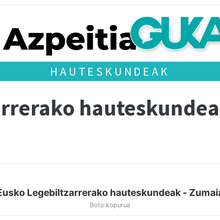
HAUTESKUNDEAK
arrerako hauteskunde
Eusko Legebiltzarrerako hauteskundeak - Zumai
Boto kopurua