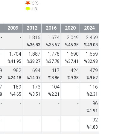
C´S
HB
2009
2012
2016
2020
2024
-
-
1.816
1.674
2.049
2.469
%36.83
%35.57
%45.35
%49.08
-
1.704
1.887
1.778
1.690
1.659
%41.95
%38.27
%37.78
%37.41
%32.98
9
982
694
417
424
479
2
%24.18
%14.07
%8.86
%9.38
%9.52
7
189
173
104
-
116
8
%4.65
%3.51
%2.21
%2.31
-
-
-
-
-
96
%1.91
-
-
-
-
-
92
%1.83