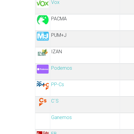
Vox
PACMA
PUM+J
IZAN
Podemos
PP-Cs
C´S
Ganemos
EB