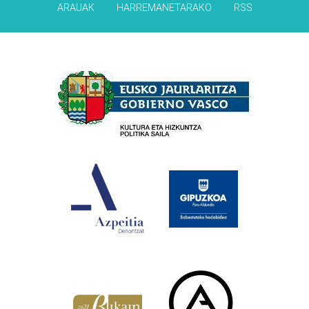
ARAUAK
HARREMANETARAKO
RSS
Babesleak