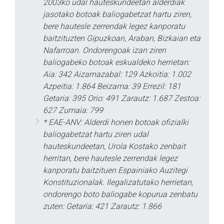
2003ko udal hauteskundeetan alderdiak
jasotako botoak baliogabetzat hartu ziren,
bere hautesle zerrendak legez kanporatu
baitzituzten Gipuzkoan, Araban, Bizkaian eta
Nafarroan. Ondorengoak izan ziren
baliogabeko botoak eskualdeko herrietan:
Aia: 342 Aizarnazabal: 129 Azkoitia: 1.002
Azpeitia: 1.864 Beizama: 39 Errezil: 181
Getaria: 395 Orio: 491 Zarautz: 1.687 Zestoa:
627 Zumaia: 799
* EAE-ANV: Alderdi honen botoak ofizialki
baliogabetzat hartu ziren udal
hauteskundeetan, Urola Kostako zenbait
herritan, bere hautesle zerrendak legez
kanporatu baitzituen Espainiako Auzitegi
Konstituzionalak. Ilegalizatutako herrietan,
ondorengo boto baliogabe kopurua zenbatu
zuten: Getaria: 421 Zarautz: 1.866