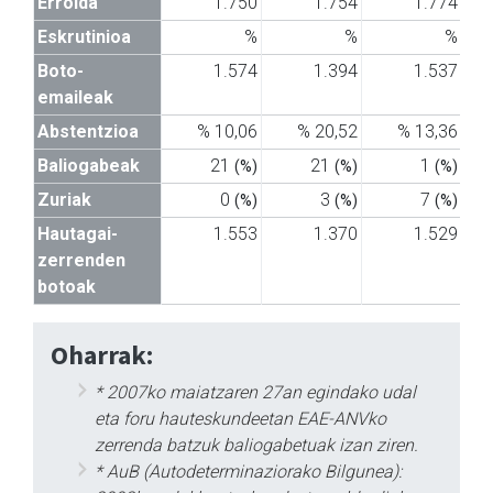
Errolda
1.750
1.754
1.774
Eskrutinioa
%
%
%
Boto-
1.574
1.394
1.537
emaileak
Abstentzioa
% 10,06
% 20,52
% 13,36
Baliogabeak
21
21
1
(%)
(%)
(%)
Zuriak
0
3
7
(%)
(%)
(%)
Hautagai-
1.553
1.370
1.529
zerrenden
botoak
Oharrak:
* 2007ko maiatzaren 27an egindako udal
eta foru hauteskundeetan EAE-ANVko
zerrenda batzuk baliogabetuak izan ziren.
* AuB (Autodeterminaziorako Bilgunea):