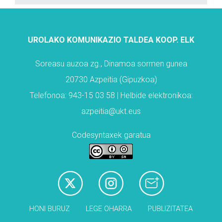
UROLAKO KOMUNIKAZIO TALDEA KOOP. ELK
Soreasu auzoa zg., Dinamoa sormen gunea
20730 Azpeitia (Gipuzkoa)
Telefonoa: 943-15 03 58 | Helbide elektronikoa:
azpeitia@ukt.eus
Codesyntaxek garatua
HONI BURUZ
LEGE OHARRA
PUBLIZITATEA