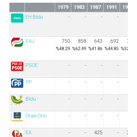
1979
1983
1987
1991
1995
EH Bildu
-
-
-
-
-
EAJ
750
858
643
692
792
%48.29
%62.49
%41.86
%44.85
%52.62
PSOE
-
-
-
-
-
PP
-
-
-
-
-
Bildu
-
-
-
-
-
Orain Orio
-
-
-
-
-
EA
-
-
425
-
275