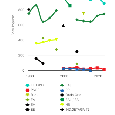
800
Boto kopurua
600
400
200
0
1980
2000
2020
EH Bildu
EAJ
PSOE
PP
Bildu
Orain Orio
EA
EAJ / EA
EH
HB
EE
IND.GETARIA 79