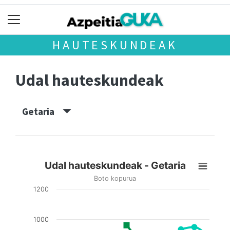
HAUTESKUNDEAK
Udal hauteskundeak
Getaria
Udal hauteskundeak - Getaria
Boto kopurua
1200
1000