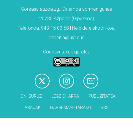
Soreasu auzoa zg., Dinamoa sormen gunea
20730 Azpeitia (Gipuzkoa)
Telefonoa: 943-15 03 58 | Helbide elektronikoa:
azpeitia@ukt.eus
Codesyntaxek garatua
HONI BURUZ
LEGE OHARRA
PUBLIZITATEA
ARAUAK
HARREMANETARAKO
RSS
Babesleak