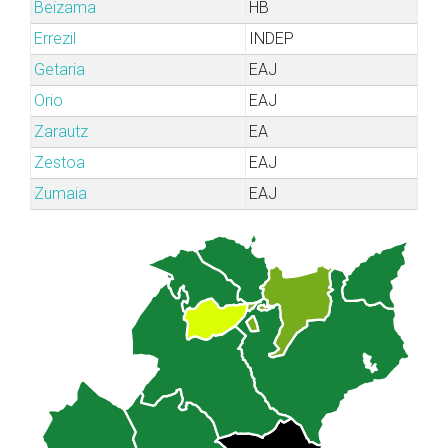
Beizama
HB
Errezil
INDEP
Getaria
EAJ
Orio
EAJ
Zarautz
EA
Zestoa
EAJ
Zumaia
EAJ