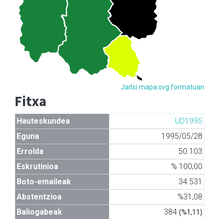
Jaitsi mapa svg formatuan
Fitxa
Hauteskundea
UD1995
Eguna
1995/05/28
Errolda
50.103
Eskrutinioa
% 100,00
Boto-emaileak
34.531
Abstentzioa
%31,08
Baliogabeak
384
(%1,11)