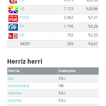
EA
9.075
%26,58
HB
7.123
%20,86
PSOE
2.462
%7,21
PP
1.795
%5,26
EB
752
%2,20
INDEP
209
%0,61
Herriz herri
Herria
Irabazlea
Aia
EAJ
Aizarnazabal
HB
Azkoitia
EAJ
Azpeitia
EAJ