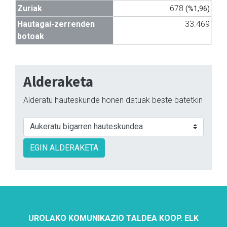
Zuriak
678
(%1,96)
Hautagai-zerrenden
33.469
botoak
Alderaketa
Alderatu hauteskunde honen datuak beste batetkin
EGIN ALDERAKETA
UROLAKO KOMUNIKAZIO TALDEA KOOP. ELK