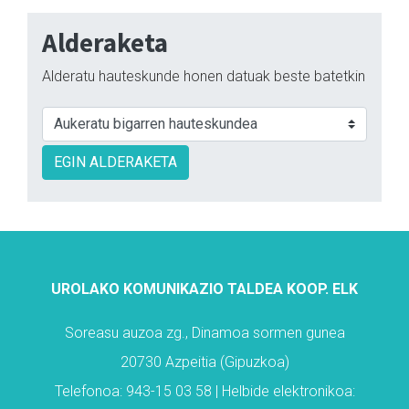
Alderaketa
Alderatu hauteskunde honen datuak beste batetkin
EGIN ALDERAKETA
UROLAKO KOMUNIKAZIO TALDEA KOOP. ELK
Soreasu auzoa zg., Dinamoa sormen gunea
20730 Azpeitia (Gipuzkoa)
Telefonoa: 943-15 03 58 | Helbide elektronikoa: