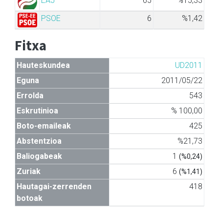
EAJ
65
%15,33
PSOE
6
%1,42
Fitxa
Hauteskundea
UD2011
Eguna
2011/05/22
Errolda
543
Eskrutinioa
% 100,00
Boto-emaileak
425
Abstentzioa
%21,73
Baliogabeak
1
(%0,24)
Zuriak
6
(%1,41)
Hautagai-zerrenden
418
botoak