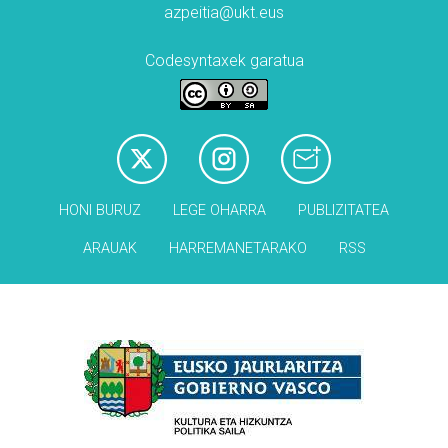
azpeitia@ukt.eus
Codesyntaxek garatua
HONI BURUZ
LEGE OHARRA
PUBLIZITATEA
ARAUAK
HARREMANETARAKO
RSS
Babesleak