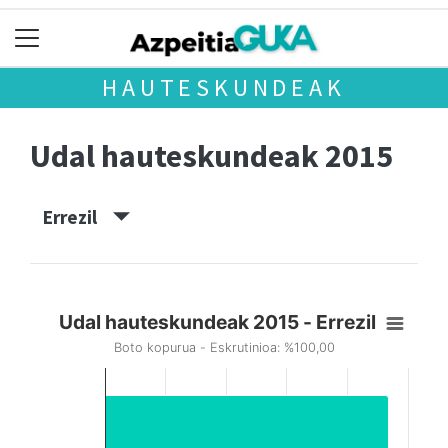
HAUTESKUNDEAK
Udal hauteskundeak 2015
Errezil
Udal hauteskundeak 2015 - Errezil
Boto kopurua - Eskrutinioa: %100,00