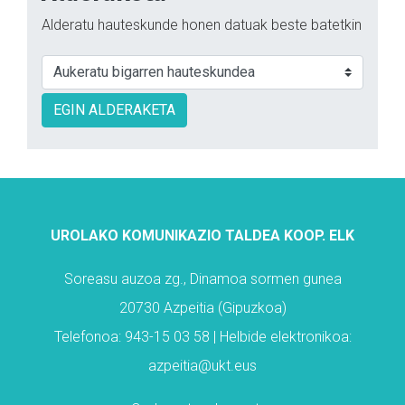
Alderatu hauteskunde honen datuak beste batetkin
EGIN ALDERAKETA
UROLAKO KOMUNIKAZIO TALDEA KOOP. ELK
Soreasu auzoa zg., Dinamoa sormen gunea
20730 Azpeitia (Gipuzkoa)
Telefonoa: 943-15 03 58 | Helbide elektronikoa:
azpeitia@ukt.eus