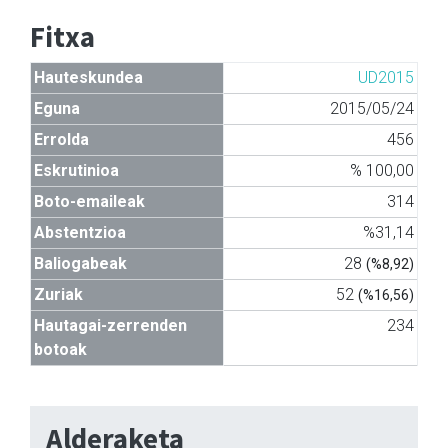
Fitxa
Hauteskundea
UD2015
Eguna
2015/05/24
Errolda
456
Eskrutinioa
% 100,00
Boto-emaileak
314
Abstentzioa
%31,14
Baliogabeak
28
(%8,92)
Zuriak
52
(%16,56)
Hautagai-zerrenden
234
botoak
Alderaketa