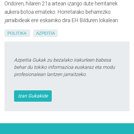
Ondoren, hilaren 21a artean izango dute herritarrek
aukera botoa emateko. Horretarako beharrezko
jarraibideak ere eskainiko dira EH Bilduren lokalean.
POLITIKA
AZPEITIA
Azpeitia Gukak zu bezalako irakurleen babesa
behar du tokiko informazioa euskaraz eta modu
profesionalean lantzen jarraitzeko.
Izan Gukakide