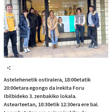
Astelehenetik ostiralera, 18:00etatik
20:00etara egongo da irekita Foru
Ibilbideko 3. zenbakiko lokala.
Astearteetan, 10:30etik 12:30era ere bai.