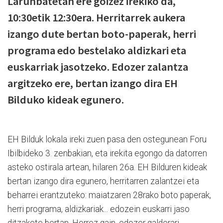
Larunbatetan ere goizez irekiko da,
10:30etik 12:30era. Herritarrek aukera
izango dute bertan boto-paperak, herri
programa edo bestelako aldizkari eta
euskarriak jasotzeko. Edozer zalantza
argitzeko ere, bertan izango dira EH
Bilduko kideak egunero.
EH Bilduk lokala ireki zuen pasa den ostegunean Foru
Ibilbideko 3. zenbakian, eta irekita egongo da datorren
asteko ostirala artean, hilaren 26a. EH Bilduren kideak
bertan izango dira egunero, herritarren zalantzei eta
beharrei erantzuteko: maiatzaren 28rako boto paperak,
herri programa, aldizkariak... edozein euskarri jaso