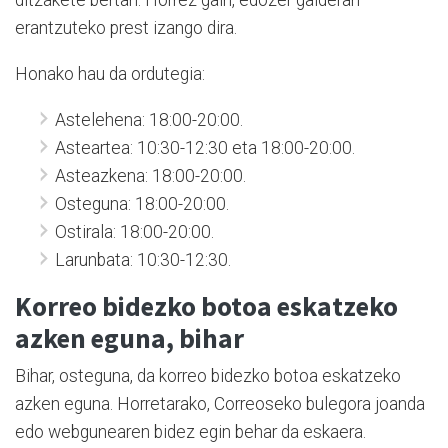
ditzakete bertan. Horrez gain, edozer galderari
erantzuteko prest izango dira.
Honako hau da ordutegia:
Astelehena: 18:00-20:00.
Asteartea: 10:30-12:30 eta 18:00-20:00.
Asteazkena: 18:00-20:00.
Osteguna: 18:00-20:00.
Ostirala: 18:00-20:00.
Larunbata: 10:30-12:30.
Korreo bidezko botoa eskatzeko
azken eguna, bihar
Bihar, osteguna, da korreo bidezko botoa eskatzeko
azken eguna. Horretarako, Correoseko bulegora joanda
edo webgunearen bidez egin behar da eskaera.