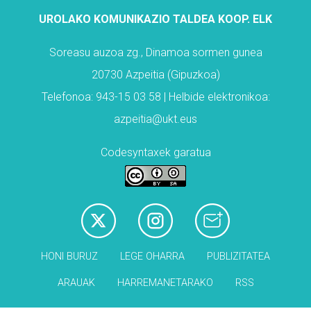
UROLAKO KOMUNIKAZIO TALDEA KOOP. ELK
Soreasu auzoa zg., Dinamoa sormen gunea
20730 Azpeitia (Gipuzkoa)
Telefonoa: 943-15 03 58 | Helbide elektronikoa:
azpeitia@ukt.eus
Codesyntaxek garatua
HONI BURUZ
LEGE OHARRA
PUBLIZITATEA
ARAUAK
HARREMANETARAKO
RSS