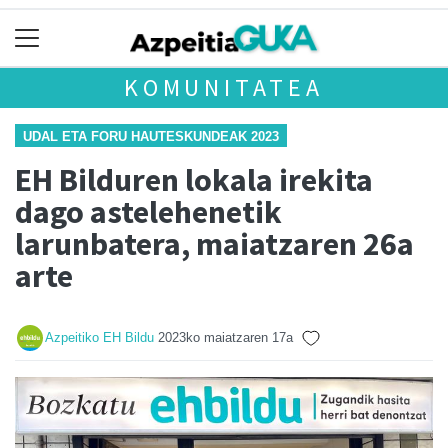
KOMUNITATEA
UDAL ETA FORU HAUTESKUNDEAK 2023
EH Bilduren lokala irekita
dago astelehenetik
larunbatera, maiatzaren 26a
arte
Azpeitiko EH Bildu
2023ko maiatzaren 17a