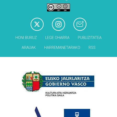
HONI BURUZ
LEGE OHARRA
PUBLIZITATEA
ARAUAK
HARREMANETARAKO
RSS
Babesleak