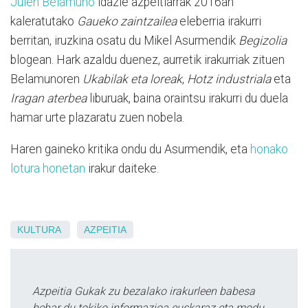
Julen Belamuno
idazle azpeitiarrak 2016an
kaleratutako
Gaueko zaintzailea
eleberria irakurri
berritan, iruzkina osatu du Mikel Asurmendik
Begizolia
blogean. Hark azaldu duenez, aurretik irakurriak zituen
Belamunoren
Ukabilak eta loreak
,
Hotz industriala
eta
Iragan aterbea
liburuak, baina oraintsu irakurri du duela
hamar urte plazaratu zuen nobela.
Haren gaineko kritika ondu du Asurmendik, eta
honako
lotura honetan
irakur daiteke.
KULTURA
AZPEITIA
Azpeitia Gukak zu bezalako irakurleen babesa
behar du tokiko informazioa euskaraz eta modu