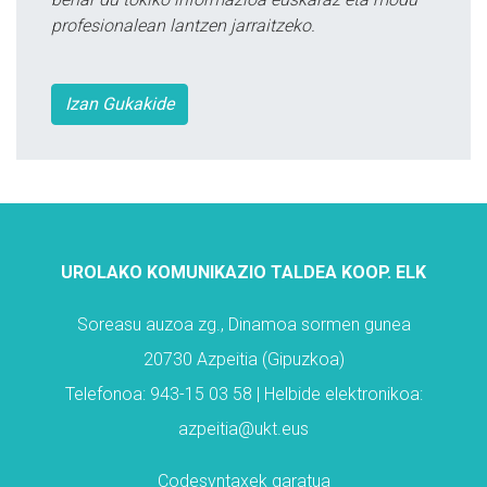
profesionalean lantzen jarraitzeko.
Izan Gukakide
UROLAKO KOMUNIKAZIO TALDEA KOOP. ELK
Soreasu auzoa zg., Dinamoa sormen gunea
20730 Azpeitia (Gipuzkoa)
Telefonoa: 943-15 03 58 | Helbide elektronikoa:
azpeitia@ukt.eus
Codesyntaxek garatua