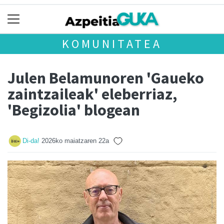
KOMUNITATEA
Julen Belamunoren 'Gaueko
zaintzaileak' eleberriaz,
'Begizolia' blogean
Di-da!
2026ko maiatzaren 22a