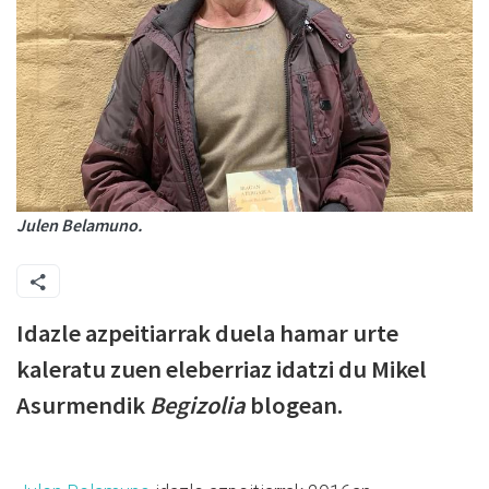
Julen Belamuno.
Idazle azpeitiarrak duela hamar urte
kaleratu zuen eleberriaz idatzi du Mikel
Asurmendik
Begizolia
blogean.