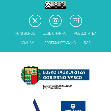
HONI BURUZ
LEGE OHARRA
PUBLIZITATEA
ARAUAK
HARREMANETARAKO
RSS
Babesleak