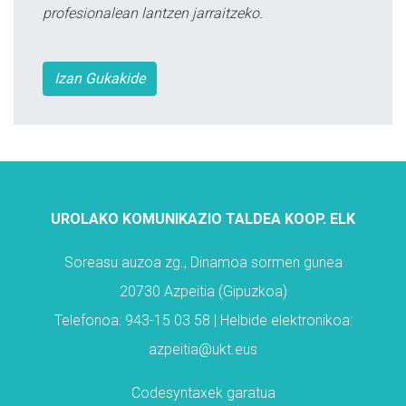
profesionalean lantzen jarraitzeko.
Izan Gukakide
UROLAKO KOMUNIKAZIO TALDEA KOOP. ELK
Soreasu auzoa zg., Dinamoa sormen gunea
20730 Azpeitia (Gipuzkoa)
Telefonoa: 943-15 03 58 | Helbide elektronikoa:
azpeitia@ukt.eus
Codesyntaxek garatua