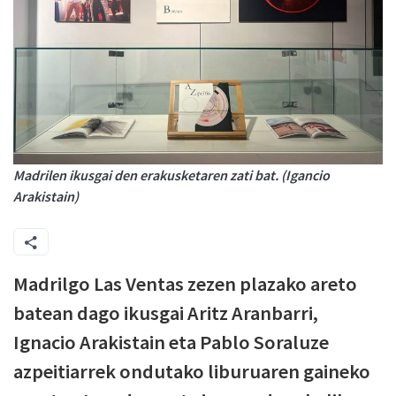
Madrilen ikusgai den erakusketaren zati bat. (Igancio
Arakistain)
Madrilgo Las Ventas zezen plazako areto
batean dago ikusgai Aritz Aranbarri,
Ignacio Arakistain eta Pablo Soraluze
azpeitiarrek ondutako liburuaren gaineko