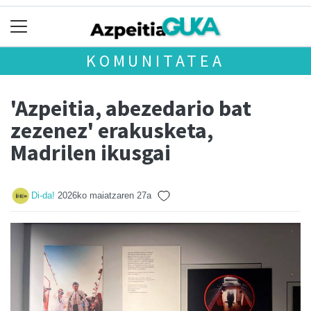
KOMUNITATEA
'Azpeitia, abezedario bat
zezenez' erakusketa,
Madrilen ikusgai
Di-da!
2026ko maiatzaren 27a