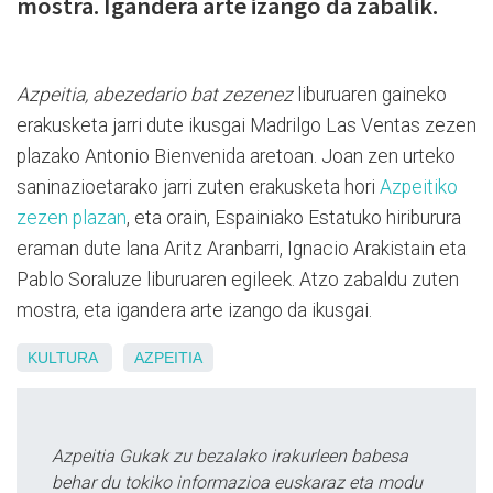
mostra. Igandera arte izango da zabalik.
Azpeitia, abezedario bat zezenez
liburuaren gaineko
erakusketa jarri dute ikusgai Madrilgo Las Ventas zezen
plazako Antonio Bienvenida aretoan. Joan zen urteko
saninazioetarako jarri zuten erakusketa hori
Azpeitiko
zezen plazan
, eta orain, Espainiako Estatuko hiriburura
eraman dute lana Aritz Aranbarri, Ignacio Arakistain eta
Pablo Soraluze liburuaren egileek. Atzo zabaldu zuten
mostra, eta igandera arte izango da ikusgai.
KULTURA
AZPEITIA
Azpeitia Gukak zu bezalako irakurleen babesa
behar du tokiko informazioa euskaraz eta modu