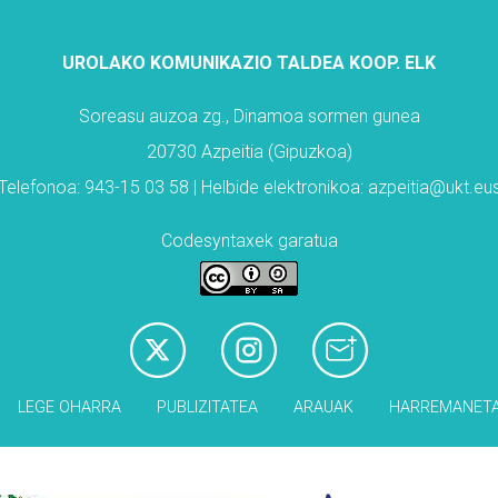
UROLAKO KOMUNIKAZIO TALDEA KOOP. ELK
Soreasu auzoa zg., Dinamoa sormen gunea
20730 Azpeitia (Gipuzkoa)
Telefonoa: 943-15 03 58 | Helbide elektronikoa: azpeitia@ukt.eu
Codesyntaxek garatua
LEGE OHARRA
PUBLIZITATEA
ARAUAK
HARREMANET
Babesleak