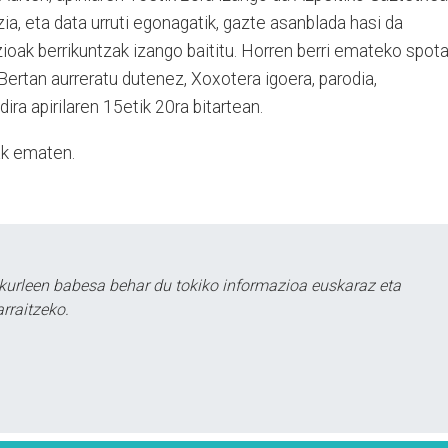
ia, eta data urruti egonagatik, gazte asanblada hasi da
ioak berrikuntzak izango baititu. Horren berri emateko spot
Bertan aurreratu dutenez, Xoxotera igoera, parodia,
dira apirilaren 15etik 20ra bitartean.
ak ematen.
kurleen babesa behar du tokiko informazioa euskaraz eta
rraitzeko.