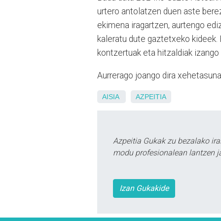
urtero antolatzen duen aste berez
ekimena iragartzen, aurtengo ediz
kaleratu dute gaztetxeko kideek. 
kontzertuak eta hitzaldiak izango 
Aurrerago joango dira xehetasun
AISIA
AZPEITIA
Azpeitia Gukak zu bezalako ira
modu profesionalean lantzen ja
Izan Gukakide