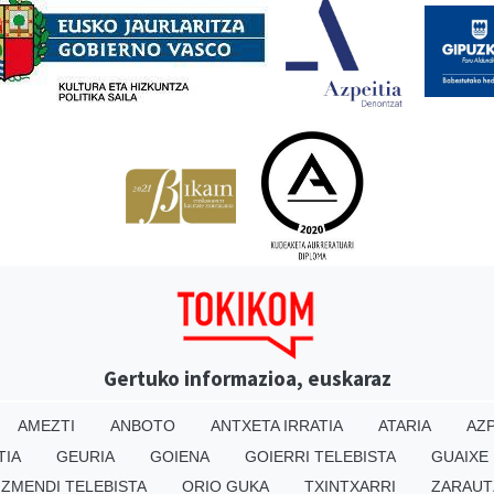
Gertuko informazioa, euskaraz
AMEZTI
ANBOTO
ANTXETA IRRATIA
ATARIA
AZP
TIA
GEURIA
GOIENA
GOIERRI TELEBISTA
GUAIXE
IZMENDI TELEBISTA
ORIO GUKA
TXINTXARRI
ZARAUT