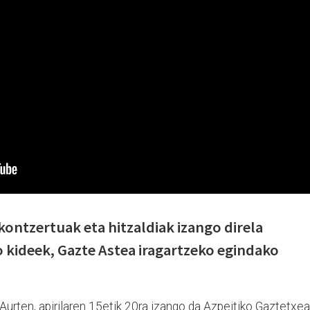
kontzertuak eta hitzaldiak izango direla
 kideek, Gazte Astea iragartzeko egindako
urten, apirilaren 15etik 20ra izango da Azpeitiko Gaztetxe