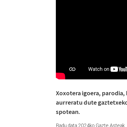
Xoxotera igoera, parodia, 
aurreratu dute gaztetxeko
spotean.
Badu data 2024ko Gazte Asteak. A