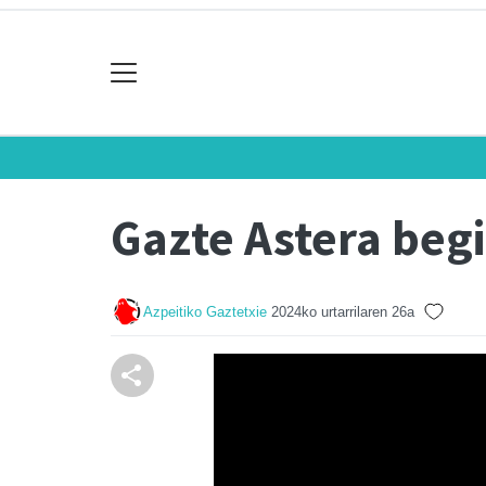
Gazte Astera begi
Azpeitiko Gaztetxie
2024ko urtarrilaren 26a