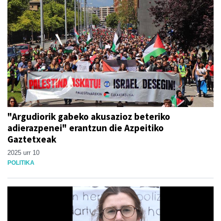
"Argudiorik gabeko akusazioz beteriko
adierazpenei" erantzun die Azpeitiko
Gaztetxeak
2025 urr 10
POLITIKA