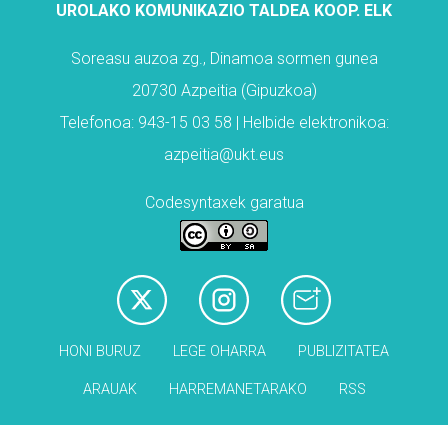
UROLAKO KOMUNIKAZIO TALDEA KOOP. ELK
Soreasu auzoa zg., Dinamoa sormen gunea
20730 Azpeitia (Gipuzkoa)
Telefonoa: 943-15 03 58 | Helbide elektronikoa:
azpeitia@ukt.eus
Codesyntaxek garatua
HONI BURUZ
LEGE OHARRA
PUBLIZITATEA
ARAUAK
HARREMANETARAKO
RSS