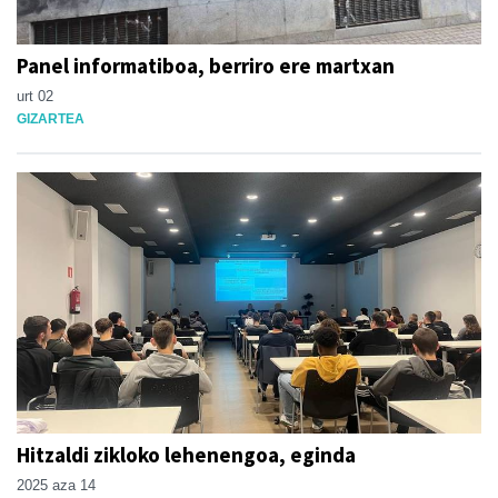
Panel informatiboa, berriro ere martxan
urt 02
GIZARTEA
Hitzaldi zikloko lehenengoa, eginda
2025 aza 14