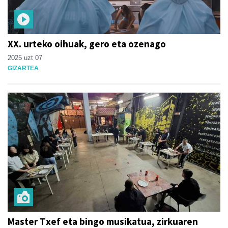
XX. urteko oihuak, gero eta ozenago
2025 uzt 07
GIZARTEA
Master Txef eta bingo musikatua, zirkuaren