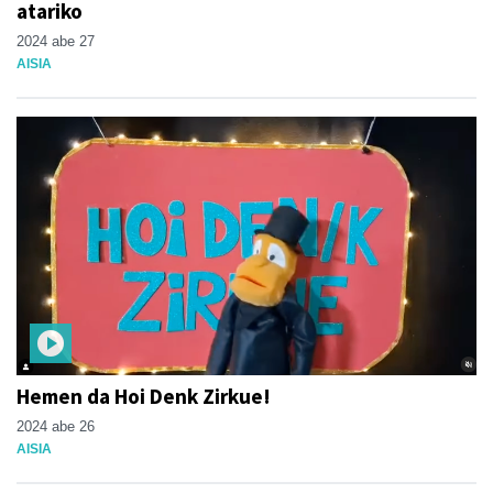
atariko
2024 abe 27
AISIA
Hemen da Hoi Denk Zirkue!
2024 abe 26
AISIA