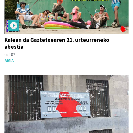
Kalean da Gaztetxearen 21. urteurreneko
abestia
uzt 07
AISIA