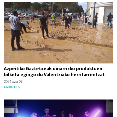
Azpeitiko Gaztetxeak oinarrizko produktuen
bilketa egingo du Valentziako herritarrentzat
2024 aza 07
GIZARTEA