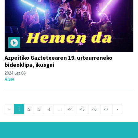
Azpeitiko Gaztetxearen 19. urteurreneko
bideoklipa, ikusgai
2024 uzt 08
AISIA
«
1
2
3
4
...
44
45
46
47
»