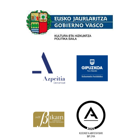
Babesleak
×