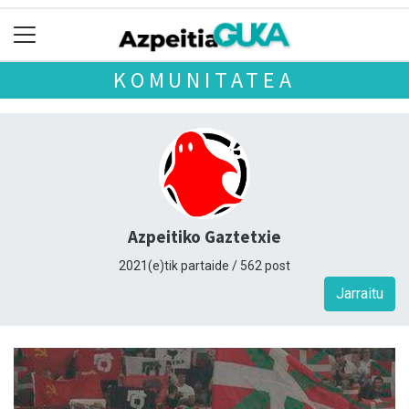
KOMUNITATEA
Azpeitiko Gaztetxie
2021(e)tik partaide / 562 post
Jarraitu