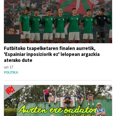
Futbitoko txapelketaren finalen aurretik,
'Espainiar inposiziorik ez' lelopean argazkia
aterako dute
uzt 17
POLITIKA