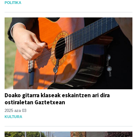
POLITIKA
Doako gitarra klaseak eskaintzen ari dira
ostiraletan Gaztetxean
2025 aza 03
KULTURA