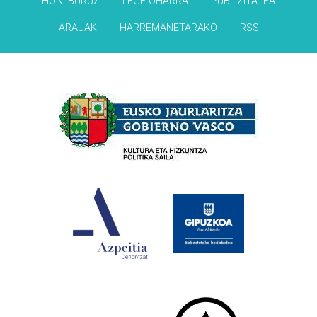
HONI BURUZ
LEGE OHARRA
PUBLIZITATEA
ARAUAK
HARREMANETARAKO
RSS
Babesleak