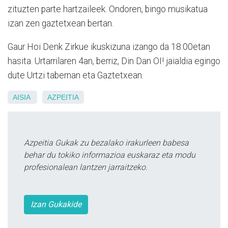
zituzten parte hartzaileek. Ondoren, bingo musikatua
izan zen gaztetxean bertan.
Gaur Hoi Denk Zirkue ikuskizuna izango da 18:00etan
hasita. Urtarrilaren 4an, berriz, Din Dan OI! jaialdia egingo
dute Urtzi tabernan eta Gaztetxean.
AISIA
AZPEITIA
Azpeitia Gukak zu bezalako irakurleen babesa
behar du tokiko informazioa euskaraz eta modu
profesionalean lantzen jarraitzeko.
Izan Gukakide