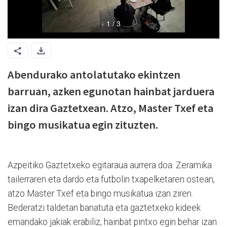
Abendurako antolatutako ekintzen
barruan, azken egunotan hainbat jarduera
izan dira Gaztetxean. Atzo, Master Txef eta
bingo musikatua egin zituzten.
Azpeitiko Gaztetxeko egitaraua aurrera doa. Zeramika
tailerraren eta dardo eta futbolin txapelketaren ostean,
atzo Master Txef eta bingo musikatua izan ziren.
Bederatzi taldetan banatuta eta gaztetxeko kideek
emandako jakiak erabiliz, hainbat pintxo egin behar izan