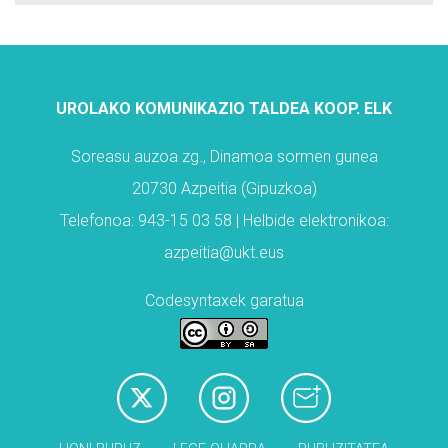
UROLAKO KOMUNIKAZIO TALDEA KOOP. ELK
Soreasu auzoa zg., Dinamoa sormen gunea
20730 Azpeitia (Gipuzkoa)
Telefonoa: 943-15 03 58 | Helbide elektronikoa:
azpeitia@ukt.eus
Codesyntaxek garatua