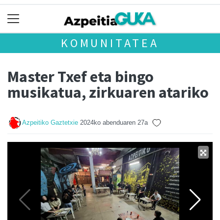
KOMUNITATEA
Master Txef eta bingo
musikatua, zirkuaren atariko
Azpeitiko Gaztetxie
2024ko abenduaren 27a