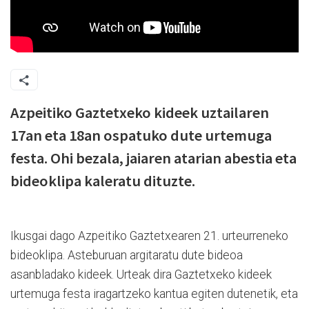
Azpeitiko Gaztetxeko kideek uztailaren
17an eta 18an ospatuko dute urtemuga
festa. Ohi bezala, jaiaren atarian abestia eta
bideoklipa kaleratu dituzte.
Ikusgai dago Azpeitiko Gaztetxearen 21. urteurreneko
bideoklipa. Asteburuan argitaratu dute bideoa
asanbladako kideek. Urteak dira Gaztetxeko kideek
urtemuga festa iragartzeko kantua egiten dutenetik, eta