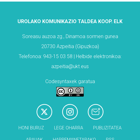
UROLAKO KOMUNIKAZIO TALDEA KOOP. ELK
Soreasu auzoa zg., Dinamoa sormen gunea
20730 Azpeitia (Gipuzkoa)
Telefonoa: 943-15 03 58 | Helbide elektronikoa:
azpeitia@ukt.eus
Codesyntaxek garatua
HONI BURUZ
LEGE OHARRA
PUBLIZITATEA
ARAUAK
HARREMANETARAKO
RSS