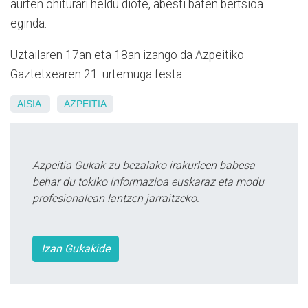
aurten ohiturari heldu diote, abesti baten bertsioa
eginda.
Uztailaren 17an eta 18an izango da Azpeitiko
Gaztetxearen 21. urtemuga festa.
AISIA
AZPEITIA
Azpeitia Gukak zu bezalako irakurleen babesa
behar du tokiko informazioa euskaraz eta modu
profesionalean lantzen jarraitzeko.
Izan Gukakide