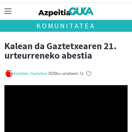
KOMUNITATEA
Kalean da Gaztetxearen 21.
urteurreneko abestia
Azpeitiko Gaztetxie
2026ko uztailaren 7a