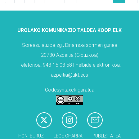
UROLAKO KOMUNIKAZIO TALDEA KOOP. ELK
Soreasu auzoa zg., Dinamoa sormen gunea
20730 Azpeitia (Gipuzkoa)
Telefonoa: 943-15 03 58 | Helbide elektronikoa:
azpeitia@ukt.eus
Codesyntaxek garatua
HONI BURUZ
LEGE OHARRA
PUBLIZITATEA