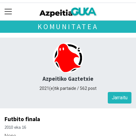
KOMUNITATEA
Azpeitiko Gaztetxie
2021(e)tik partaide / 562 post
Jarraitu
Futbito finala
2010 eka 16
None