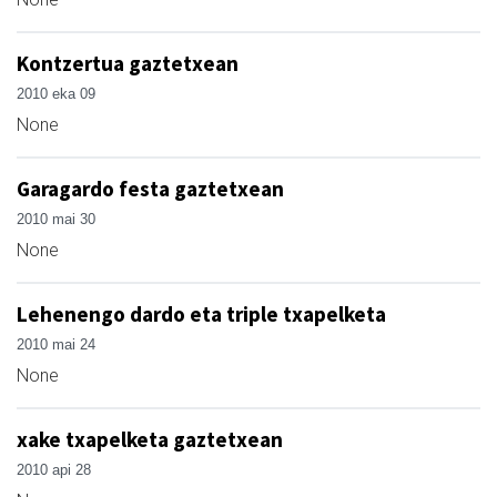
Kontzertua gaztetxean
2010 eka 09
None
Garagardo festa gaztetxean
2010 mai 30
None
Lehenengo dardo eta triple txapelketa
2010 mai 24
None
xake txapelketa gaztetxean
2010 api 28