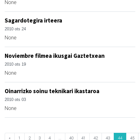
None
Sagardotegira irteera
2010 ots 24
None
Noviembre filmea ikusgai Gaztetxean
2010 ots 19
None
Oinarrizko soinu teknikari ikastaroa
2010 ots 03
None
«
1
2
3
4
...
40
41
42
43
44
45