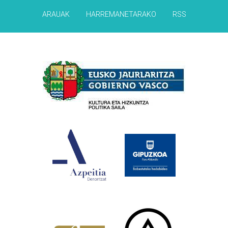
ARAUAK
HARREMANETARAKO
RSS
Babesleak