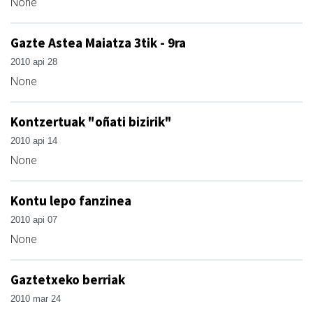
None
Gazte Astea Maiatza 3tik - 9ra
2010 api 28
None
Kontzertuak "oñati bizirik"
2010 api 14
None
Kontu lepo fanzinea
2010 api 07
None
Gaztetxeko berriak
2010 mar 24