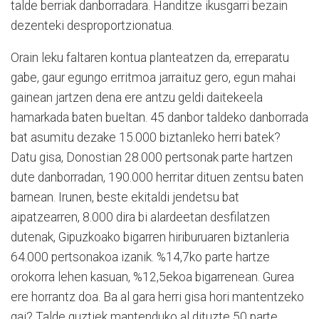
talde berriak danborradara. Handitze ikusgarri bezain
dezenteki desproportzionatua.
Orain leku faltaren kontua planteatzen da, erreparatu
gabe, gaur egungo erritmoa jarraituz gero, egun mahai
gainean jartzen dena ere antzu geldi daitekeela
hamarkada baten bueltan. 45 danbor taldeko danborrada
bat asumitu dezake 15.000 biztanleko herri batek?
Datu gisa, Donostian 28.000 pertsonak parte hartzen
dute danborradan, 190.000 herritar dituen zentsu baten
barnean. Irunen, beste ekitaldi jendetsu bat
aipatzearren, 8.000 dira bi alardeetan desfilatzen
dutenak, Gipuzkoako bigarren hiriburuaren biztanleria
64.000 pertsonakoa izanik. %14,7ko parte hartze
orokorra lehen kasuan, %12,5ekoa bigarrenean. Gurea
ere horrantz doa. Ba al gara herri gisa hori mantentzeko
gai? Talde guztiek mantenduko al dituzte 50 parte