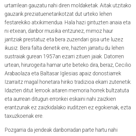
urtarrilean gauzatu nahi diren moldaketak. Aitak utzitako
gauzarik preziatuenetarikotzat dut urteko lehen
festarekiko atxikimendua. Hala hazi gintuzten anaia eta
ni etxean, danbor musika entzunez, mimoz haur
jantziak prestatuz eta bera zuzendari gisa urte luzez
ikusiz. Bera falta denetik ere, hazten jarraitu du lehen
sustraiak gurean 1957an ezarri zituen jaiak. Datorren
urtean, hirurogeita hamar urte beteko dira, beraz, Cecilio
Arabaolaza eta Baltasar Iglesias apaiz donostiarrek
Izarraitz magal honetara hiriko tradizioa ekarri zutenetik.
Idazten ditut lerrook aitaren memoria horrek bultzatuta
eta aurrean ditugun erronkei eskaini nahi zaizkien
erantzunak ez zaizkidalako iruditzen ez egokienak, ezta
taxuzkoenak ere.
Pozgarria da jendeak danborradan parte hartu nahi