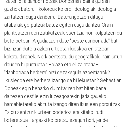
izaten dira danbor hotsak Donostian, baina gurean
guztiok batera –koloreak kolore, ideologiak ideologia–
zartatzen dugu danborra. Batera igotzen ditugu
atabalak, gorputzak batuz egiten dugu dantza. Orain
planteatzen den zatikatzeak esentzia hori kolpatzen du
bete-betean. Argudiatzen dute "beste danborrada" bat
bizi izan dutela azken urteetan kioskoaren atzean
kokatu direnek. Nork pentsatu du geografikoki hain urrun
dauden bi puntuetan –plaza eta eliza ataria–
"danborrada berbera" bizi dezakegula azpeitiarrok?
Ikuslegoa ere berbera izango da bi lekuetan? Sebastian
Doneak egin beharko du mirariren bat bitan bana
daitezen desfile ezin luzeagoarekin jada gaueko
hamabietareko akituta izango diren ikusleen gorputzak.
Ez du zentzurik urteen poderioz eraikitako irudi
boteretsua –argazki koloretsu ezagun hori, jende