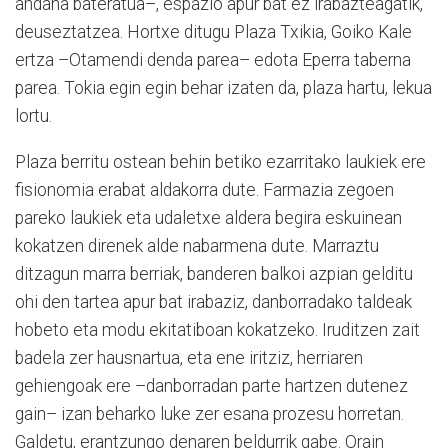
andana bateratua–, espazio apur bat ez irabazteagatik,
deuseztatzea. Hortxe ditugu Plaza Txikia, Goiko Kale
ertza –Otamendi denda parea– edota Eperra taberna
parea. Tokia egin egin behar izaten da, plaza hartu, lekua
lortu.
Plaza berritu ostean behin betiko ezarritako laukiek ere
fisionomia erabat aldakorra dute. Farmazia zegoen
pareko laukiek eta udaletxe aldera begira eskuinean
kokatzen direnek alde nabarmena dute. Marraztu
ditzagun marra berriak, banderen balkoi azpian gelditu
ohi den tartea apur bat irabaziz, danborradako taldeak
hobeto eta modu ekitatiboan kokatzeko. Iruditzen zait
badela zer hausnartua, eta ene iritziz, herriaren
gehiengoak ere –danborradan parte hartzen dutenez
gain– izan beharko luke zer esana prozesu horretan.
Galdetu, erantzungo denaren beldurrik gabe. Orain