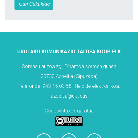
Izan Gukakide
UROLAKO KOMUNIKAZIO TALDEA KOOP. ELK
Soreasu auzoa zg., Dinamoa sormen gunea
20730 Azpeitia (Gipuzkoa)
Telefonoa: 943-15 03 58 | Helbide elektronikoa:
azpeitia@ukt.eus
Codesyntaxek garatua