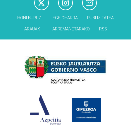
HONI BURUZ
LEGE OHARRA
PUBLIZITATEA
ARAUAK
HARREMANETARAKO
RSS
Babesleak