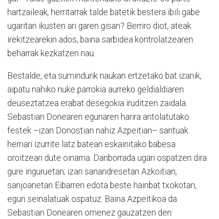
hartzaileak, herritarrak talde batetik bestera ibili gabe
ugaritan ikusten ari garen gisan? Berriro diot, ateak
irekitzearekin ados, baina sarbidea kontrolatzearen
beharrak kezkatzen nau.
Bestalde, eta sumindurik naukan ertzetako bat izanik,
aipatu nahiko nuke parrokia aurreko geldialdiaren
deuseztatzea erabat desegokia iruditzen zaidala.
Sebastian Donearen egunaren harira antolatutako
festek –izan Donostian nahiz Azpeitian– santuak
herriari izurrite latz batean eskainitako babesa
oroitzean dute oinarria. Danborrada ugari ospatzen dira
gure inguruetan; izan sanandresetan Azkoitian,
sanjoanetan Eibarren edota beste hainbat txokotan,
egun seinalatuak ospatuz. Baina Azpeitikoa da
Sebastian Donearen omenez gauzatzen den