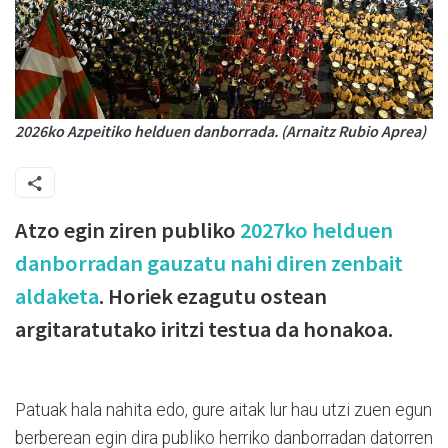
2026ko Azpeitiko helduen danborrada. (Arnaitz Rubio Aprea)
Atzo egin ziren publiko
2027ko helduen
danborradan gauzatu nahi diren zenbait
aldaketa
. Horiek ezagutu ostean
argitaratutako iritzi testua da honakoa.
Patuak hala nahita edo, gure aitak lur hau utzi zuen egun
berberean egin dira publiko herriko danborradan datorren