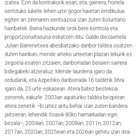
izatea. Ezin da kontrakorik esan, eta, gainera, horrela
sentituko lukete lehen urte gogor haietan erridikulua
egiten ari zirenaren sentsazioa izan zuten boluntario
hainbatek. Baina hazkunde orok bere kontrola eta
proportzionaltasuna eskatzen ditu. Galde diezaietela
Julian Barrenetxea abesbatzako danbor taldea osatzen
duten hainbati; mende arteko urteetan plazan lekurik ez
zegoela esaten zitzaien, danborradan beraien sarrera
bidegabeki atzeratuz. Mende laurdena igaro da
ordudanik, eta Azpeitiko danborrada 16 taldetik 36ra
igaro da, 25 urte eskasean. Atera batez bestekoa
zerorrek, irakurle. 2003an aipaturiko taldea bezperan
atera zenetik –bi urtez aritu behar izan zuten bandera
jaitsieran, lehendik Itsasik 80ko hamarkadan egin
bezala–, 2004an, 2007an, 2008an, 2011n, 2012an,
2017an, 2020an, 2025ean eta 2026an gehitu izan dira