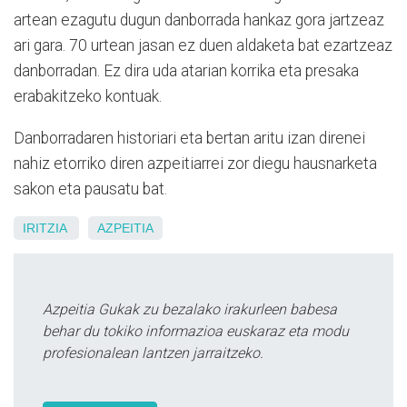
artean ezagutu dugun danborrada hankaz gora jartzeaz
ari gara. 70 urtean jasan ez duen aldaketa bat ezartzeaz
danborradan. Ez dira uda atarian korrika eta presaka
erabakitzeko kontuak.
Danborradaren historiari eta bertan aritu izan direnei
nahiz etorriko diren azpeitiarrei zor diegu hausnarketa
sakon eta pausatu bat.
IRITZIA
AZPEITIA
Azpeitia Gukak zu bezalako irakurleen babesa
behar du tokiko informazioa euskaraz eta modu
profesionalean lantzen jarraitzeko.