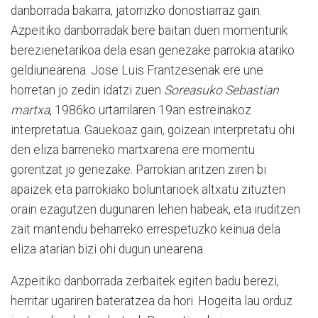
danborrada bakarra, jatorrizko donostiarraz gain.
Azpeitiko danborradak bere baitan duen momenturik
berezienetarikoa dela esan genezake parrokia atariko
geldiunearena. Jose Luis Frantzesenak ere une
horretan jo zedin idatzi zuen
Soreasuko Sebastian
martxa
, 1986ko urtarrilaren 19an estreinakoz
interpretatua. Gauekoaz gain, goizean interpretatu ohi
den eliza barreneko martxarena ere momentu
gorentzat jo genezake. Parrokian aritzen ziren bi
apaizek eta parrokiako boluntarioek altxatu zituzten
orain ezagutzen dugunaren lehen habeak, eta iruditzen
zait mantendu beharreko errespetuzko keinua dela
eliza atarian bizi ohi dugun unearena.
Azpeitiko danborrada zerbaitek egiten badu berezi,
herritar ugariren bateratzea da hori. Hogeita lau orduz