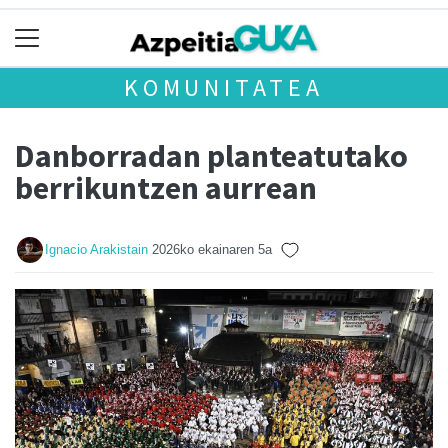
KOMUNITATEA
Danborradan planteatutako
berrikuntzen aurrean
Ignacio Arakistain
2026ko ekainaren 5a