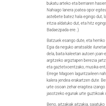
bukatu arteko eta berriaren hasie
Nahiago lanera joatea opor egitea
astebete batez hala egingo dut, l
iritzia aldatuko dut, eta hitz egi
Badaezpada ere...).
Batzuek esango dute, eta herriko
Egia da neguko arratsalde ilunetan
dela, baita kaleetan autoen joan-et
argitzeko argiztapen berezia jartz
eta gaztetxoentzako, musika entz
Errege Magoen laguntzaileen nahiz
kalera jendea erakartzen dute. Ber
urte osoan zehar eragitea izango 
jasotzeko egunak urte guztikoak d
Beno, aitzakiak aitzakia, saiatuko 