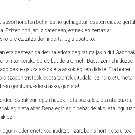
o sasoi honetan behin baino gehiagotan esaten didate gertu
a. Ezizen hori jarri zidatenean, ez nekien zertaz ari
Asko ere ez zitzaidan inporta, egia esateko.
ean eta bestean galdetuta edota begiratuta jakin dut Gabona
anpin tankerako berde bat dela Grinch. Bada, zer nahi duzue
iago beste gauza askok eta askok egiten didate. Eta horren
roitzapen tristeak edota txarrak ditudala, ez horixe! Umeta
zen genituen, ederki asko, gainera!
 ordea, ospakizun egun hauek; ...eta bazkaldu, eta afaldu, eta
ariak egin eta abar. Dena egin egin behar delako, eta ingurua
ik ez.
gunik ederrenetakoa iruditzen zait, baina hortik eta urtea