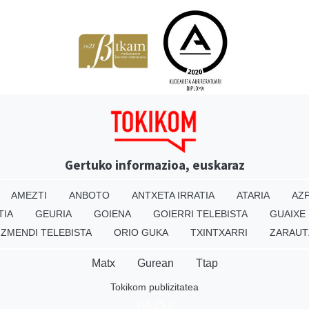
Gertuko informazioa, euskaraz
AMEZTI
ANBOTO
ANTXETA IRRATIA
ATARIA
AZP
TIA
GEURIA
GOIENA
GOIERRI TELEBISTA
GUAIXE
IZMENDI TELEBISTA
ORIO GUKA
TXINTXARRI
ZARAUT
Matx
Gurean
Ttap
Tokikom publizitatea
v16.25.0