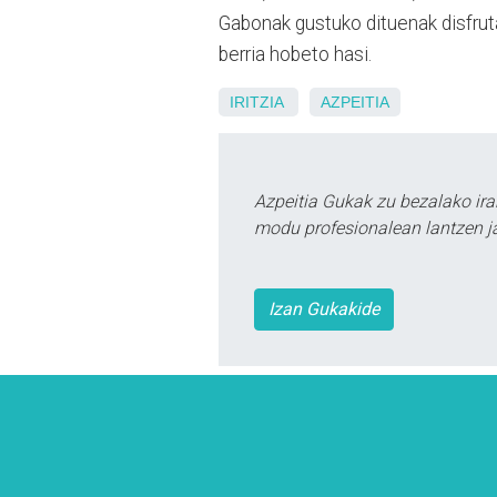
Gabonak gustuko dituenak disfruta 
berria hobeto hasi.
IRITZIA
AZPEITIA
Azpeitia Gukak zu bezalako ira
modu profesionalean lantzen ja
Izan Gukakide