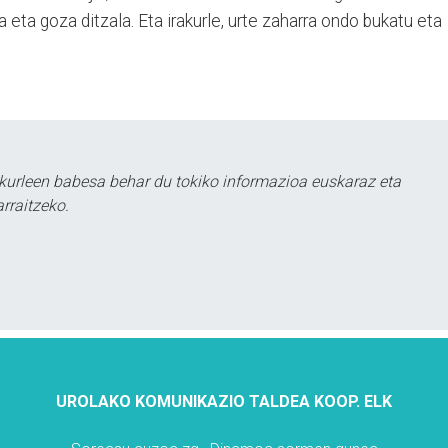
eta goza ditzala. Eta irakurle, urte zaharra ondo bukatu eta
kurleen babesa behar du tokiko informazioa euskaraz eta
rraitzeko.
UROLAKO KOMUNIKAZIO TALDEA KOOP. ELK