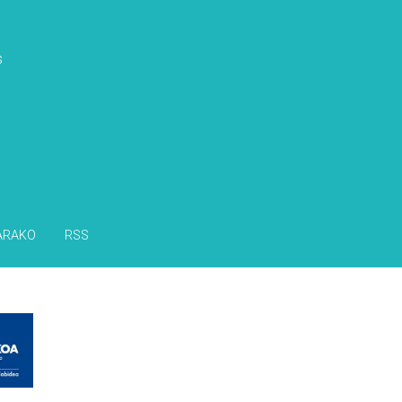
s
ARAKO
RSS