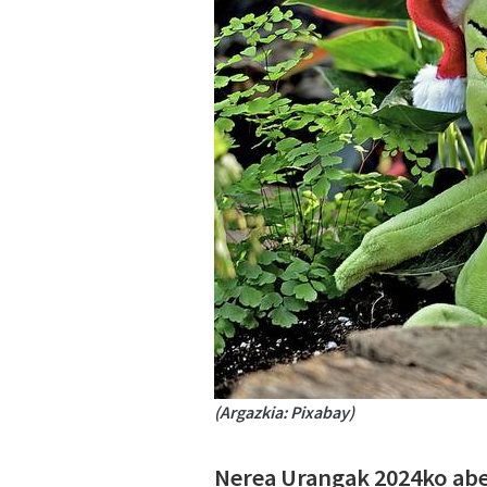
(Argazkia: Pixabay)
Nerea Urangak 2024ko aben