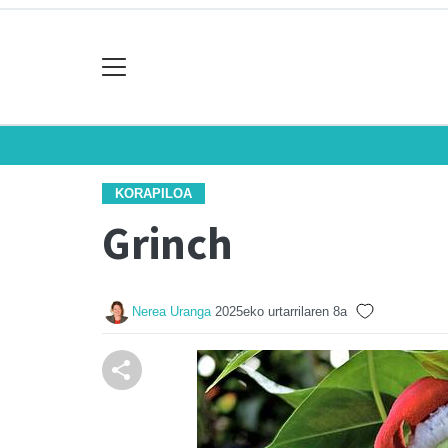
KORAPILOA
Grinch
Nerea Uranga
2025eko urtarrilaren 8a