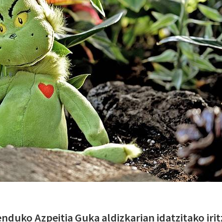
duko Azpeitia Guka aldizkarian idatzitako irit