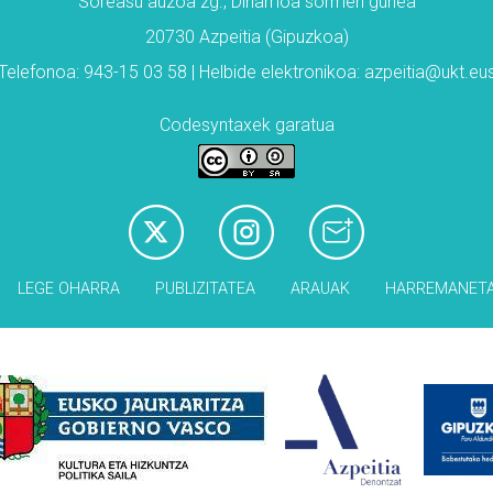
Soreasu auzoa zg., Dinamoa sormen gunea
20730 Azpeitia (Gipuzkoa)
Telefonoa: 943-15 03 58 | Helbide elektronikoa: azpeitia@ukt.eu
Codesyntaxek garatua
LEGE OHARRA
PUBLIZITATEA
ARAUAK
HARREMANET
Babesleak