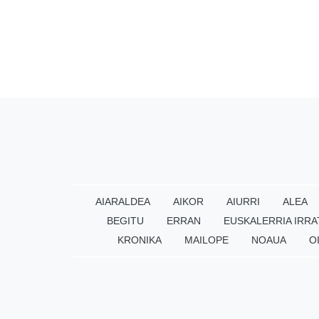
AIARALDEA
AIKOR
AIURRI
ALEA
BEGITU
ERRAN
EUSKALERRIA IRRA
KRONIKA
MAILOPE
NOAUA
O