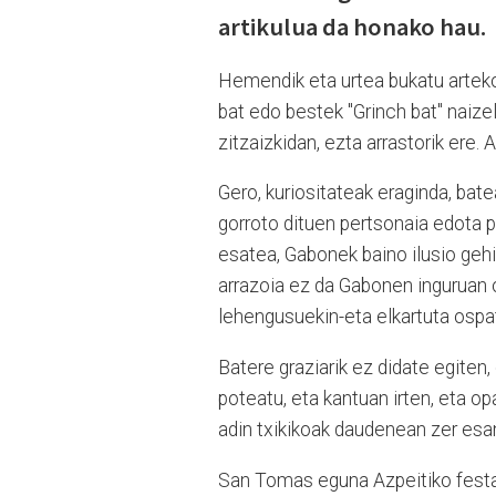
artikulua da honako hau.
Hemendik eta urtea bukatu artek
bat edo bestek "Grinch bat" naizel
zitzaizkidan, ezta arrastorik ere. 
Gero, kuriositateak eraginda, bat
gorroto dituen pertsonaia edota p
esatea, Gabonek baino ilusio geh
arrazoia ez da Gabonen inguruan o
lehengusuekin-eta elkartuta ospat
Batere graziarik ez didate egiten,
poteatu, eta kantuan irten, eta op
adin txikikoak daudenean zer esan
San Tomas eguna Azpeitiko festa e