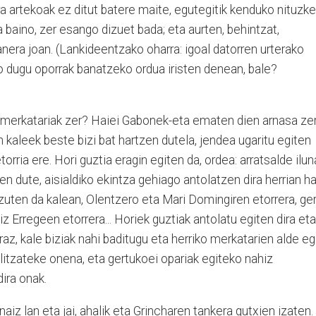
ra artekoak ez ditut batere maite, egutegitik kenduko nituzke
 baino, zer esango dizuet bada; eta aurten, behintzat,
anera joan. (Lankideentzako oharra: igoal datorren urterako
ngo dugu oporrak banatzeko ordua iristen denean, bale?
 merkatariak zer? Haiei Gabonek-eta ematen dien arnasa ze
 kaleek beste bizi bat hartzen dutela, jendea ugaritu egiten
orria ere. Hori guztia eragin egiten da, ordea: arratsalde ilun
en dute, aisialdiko ekintza gehiago antolatzen dira herrian h
uten da kalean, Olentzero eta Mari Domingiren etorrera, ge
 Erregeen etorrera... Horiek guztiak antolatu egiten dira eta
az, kale biziak nahi baditugu eta herriko merkatarien alde eg
litzateke onena, eta gertukoei opariak egiteko nahiz
ira onak.
naiz lan eta jai, ahalik eta Grincharen tankera gutxien izaten.