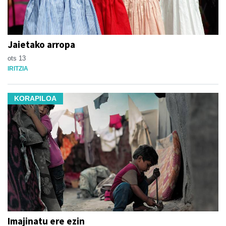
Jaietako arropa
ots 13
IRITZIA
KORAPILOA
Imajinatu ere ezin