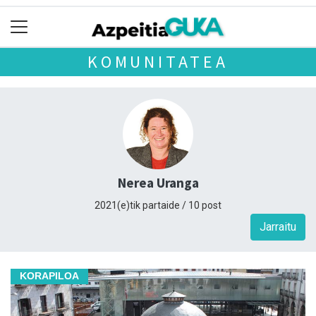
KOMUNITATEA
Nerea Uranga
2021(e)tik partaide / 10 post
Jarraitu
KORAPILOA