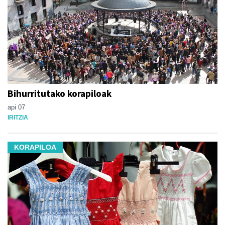
Bihurritutako korapiloak
api 07
IRITZIA
KORAPILOA