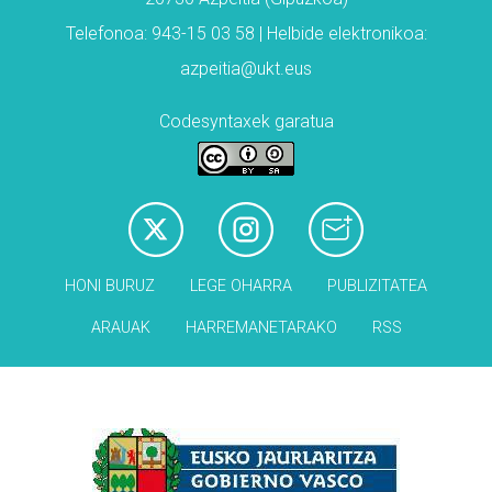
Telefonoa: 943-15 03 58 | Helbide elektronikoa:
azpeitia@ukt.eus
Codesyntaxek garatua
HONI BURUZ
LEGE OHARRA
PUBLIZITATEA
ARAUAK
HARREMANETARAKO
RSS
Babesleak