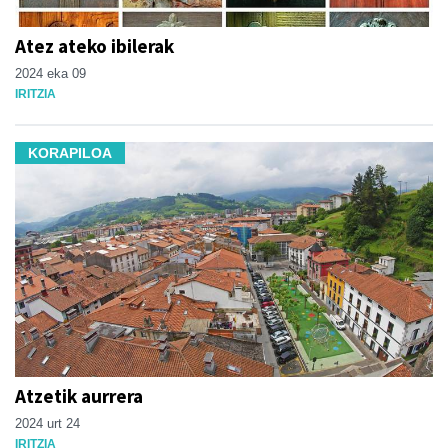
Atez ateko ibilerak
2024 eka 09
IRITZIA
KORAPILOA
Atzetik aurrera
2024 urt 24
IRITZIA