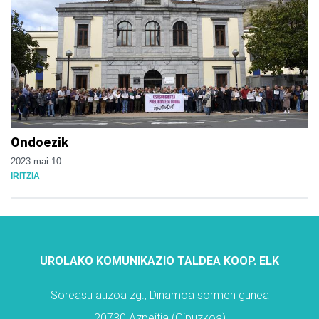
Ondoezik
2023 mai 10
IRITZIA
UROLAKO KOMUNIKAZIO TALDEA KOOP. ELK
Soreasu auzoa zg., Dinamoa sormen gunea
20730 Azpeitia (Gipuzkoa)