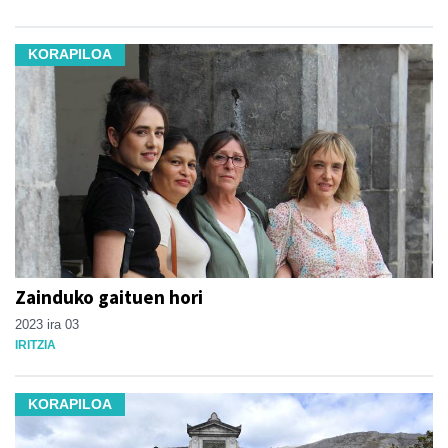
KORAPILOA
Zainduko gaituen hori
2023 ira 03
IRITZIA
KORAPILOA