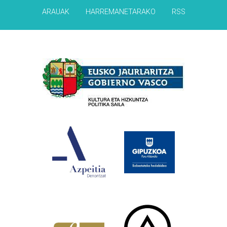
ARAUAK
HARREMANETARAKO
RSS
Babesleak