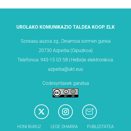
UROLAKO KOMUNIKAZIO TALDEA KOOP. ELK
Soreasu auzoa zg., Dinamoa sormen gunea
20730 Azpeitia (Gipuzkoa)
Telefonoa: 943-15 03 58 | Helbide elektronikoa:
azpeitia@ukt.eus
Codesyntaxek garatua
HONI BURUZ
LEGE OHARRA
PUBLIZITATEA