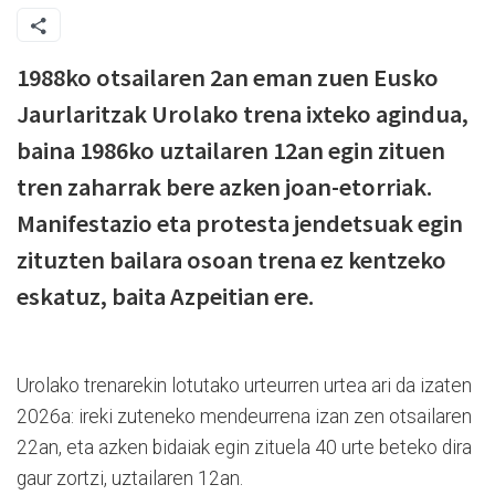
1988ko otsailaren 2an eman zuen Eusko
Jaurlaritzak Urolako trena ixteko agindua,
baina 1986ko uztailaren 12an egin zituen
tren zaharrak bere azken joan-etorriak.
Manifestazio eta protesta jendetsuak egin
zituzten bailara osoan trena ez kentzeko
eskatuz, baita Azpeitian ere.
Urolako trenarekin lotutako urteurren urtea ari da izaten
2026a: ireki zuteneko mendeurrena izan zen otsailaren
22an, eta azken bidaiak egin zituela 40 urte beteko dira
gaur zortzi, uztailaren 12an.