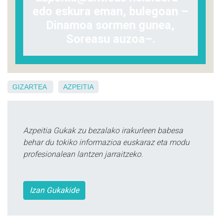
edo eskura eman, bulegoan –
Dinamoa sormen gunea,
Soreasu auzoa–.
GIZARTEA
AZPEITIA
Azpeitia Gukak zu bezalako irakurleen babesa
behar du tokiko informazioa euskaraz eta modu
profesionalean lantzen jarraitzeko.
Izan Gukakide