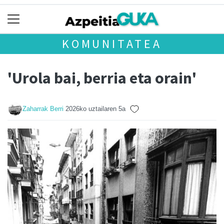
KOMUNITATEA
'Urola bai, berria eta orain'
Zaharrak Berri
2026ko uztailaren 5a