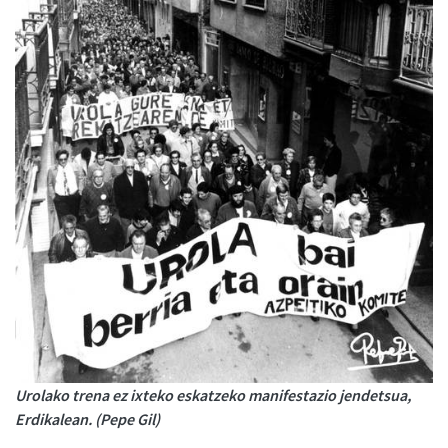
Urolako trena ez ixteko eskatzeko manifestazio jendetsua,
Erdikalean. (Pepe Gil)