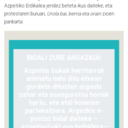
Azpeitiko Erdikalea jendez beteta ikus daiteke, eta
protestaren buruan,
Urola bai, berria eta orain
zioen
pankarta.
BIDALI ZURE ARGAZKIA!
Azpeitia Gukak herritarrak
animatu nahi ditu etxean
gordeta dituzten argazki
zahar eta esanguratsu horiek
hartu, eta atal honetan
partekatzera. Argazkia e-
postaz bidal daiteke –
azpeitia@ukt.eus
helbidera–