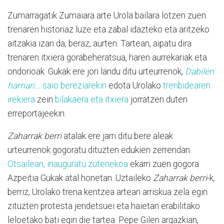
Zumarragatik Zumaiara arte Urola bailara lotzen zuen
trenaren historiaz luze eta zabal idazteko eta aritzeko
aitzakia izan da, beraz, aurten. Tartean, aipatu dira
trenaren itxiera gorabeheratsua, haren aurrekariak eta
ondorioak. Gukak ere jori landu ditu urteurrenok,
Dabilen
harriari...
saio bereziarekin
edota Urolako
trenbidearen
irekiera
zein
bilakaera eta itxiera
jorratzen duten
erreportajeekin.
Zaharrak berri
atalak ere jarri ditu bere aleak
urteurrenok gogoratu dituzten edukien zerrendan.
Otsailean, inauguratu zutenekoa
ekarri zuen gogora
Azpeitia Gukak atal honetan. Uztaileko
Zaharrak berri
-k,
berriz, Urolako trena kentzea artean arriskua zela egin
zituzten protesta jendetsuei eta haietan erabilitako
leloetako bati egin die tartea: Pepe Gilen argazkian,