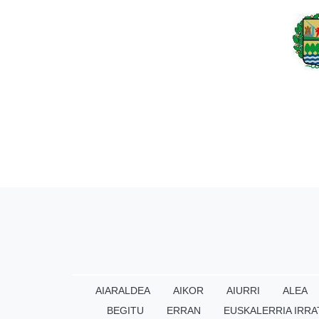
AIARALDEA
AIKOR
AIURRI
ALEA
BEGITU
ERRAN
EUSKALERRIA IRRA