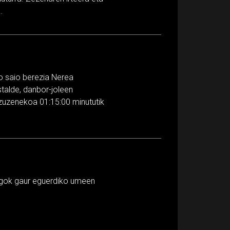
.
ko saio berezia Nerea
stalde, danbor-joleen
 zuzenekoa 01:15:00 minututik
iagok gaur eguerdiko umeen