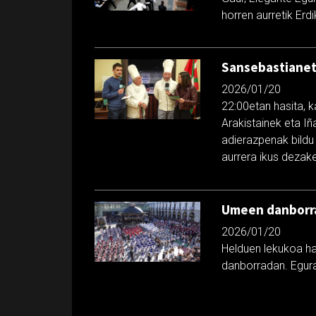
horren aurretik Erd
Sansebastianeta
2026/01/20
22:00etan hasita, k
Arakistainek eta Iñ
adierazpenak bildu
aurrera ikus dezak
Umeen danborr
2026/01/20
Helduen lekukoa ha
danborradan. Egura