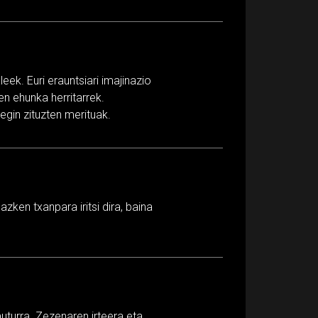
eek. Euri erauntsiari imajinazio
n ehunka herritarrek.
 egin zituzten merituak.
zken txanpara iritsi dira, baina
uturra. Zezenaren irteera eta