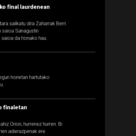
iko final laurdenean
ara sailkatu dira Zaharrak Berri
n saioa
Sanagustin
ko saioa da honako hau.
 egun horietan hartutako
u.
o finaletan
hiz Orion, hurrenez hurren. Bi
rien adierazpenak ere.