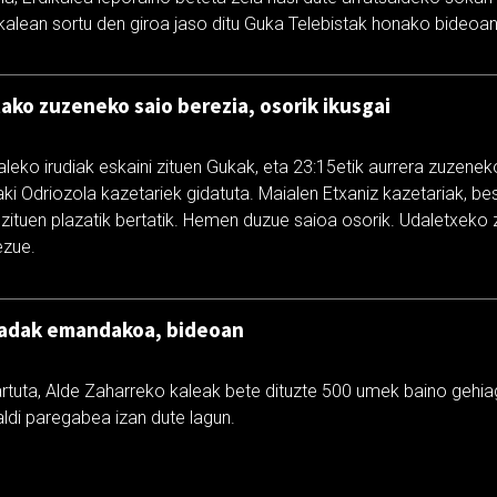
ikalean sortu den giroa jaso ditu Guka Telebistak honako bideoan
ko zuzeneko saio berezia, osorik ikusgai
aleko irudiak eskaini zituen Gukak, eta 23:15etik aurrera zuzene
aki Odriozola kazetariek gidatuta. Maialen Etxaniz kazetariak, be
 zituen plazatik bertatik. Hemen duzue saioa osorik. Udaletxeko
ezue.
adak emandakoa, bideoan
rtuta, Alde Zaharreko kaleak bete dituzte 500 umek baino geh
ldi paregabea izan dute lagun.