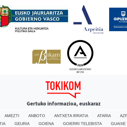
Babesleak
Gertuko informazioa, euskaraz
AMEZTI
ANBOTO
ANTXETA IRRATIA
ATARIA
AZP
TIA
GEURIA
GOIENA
GOIERRI TELEBISTA
GUAIXE