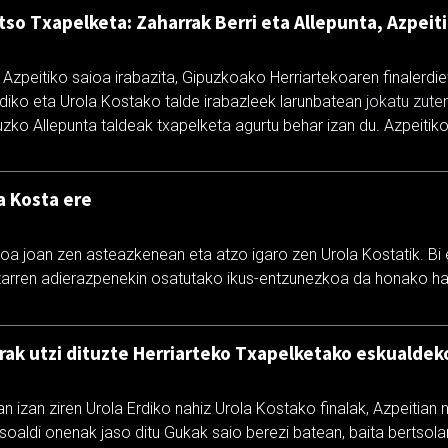
tso Txapelketa: Zaharrak Berri eta Allepunta, Azpeit
Azpeitiko saioa irabazita, Gipuzkoako Herriartekoaren finalerdiet
rdiko eta Urola Kostako talde irabazleek larunbatean
jokatu zute
uzko Allepunta taldeak txapelketa agurtu behar izan du. Azpeiti
a Kosta ere
ioa joan zen asteazkenean eta atzo igaro zen Urola Kostatik. Bi
rritarren adierazpenekin osatutako ikus-entzunezkoa da honako ha
rak utzi dituzte Herriarteko Txapelketako eskualdek
 izan ziren Urola Erdiko nahiz Urola Kostako finalak, Azpeitian na
soaldi onenak jaso ditu Gukak saio berezi batean, baita bertsola