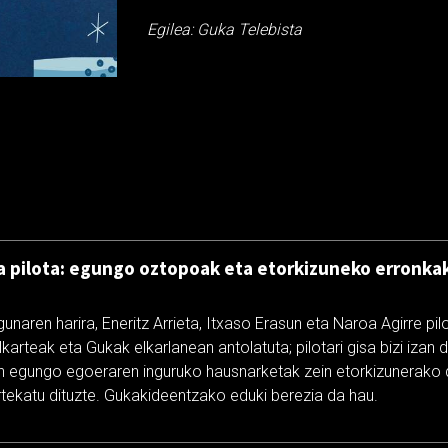
Egilea: Guka Telebista
 pilota: egungo oztopoak eta etorkizuneko erronkak
gunaren harira, Eneritz Arrieta, Itxaso Erasun eta Naroa Agirre pil
lkarteak eta Gukak elkarlanean antolatuta; pilotari gisa bizi izan 
 egungo egoeraren inguruko hausnarketak zein etorkizunerako d
ekatu dituzte. Gukakideentzako eduki berezia da hau.