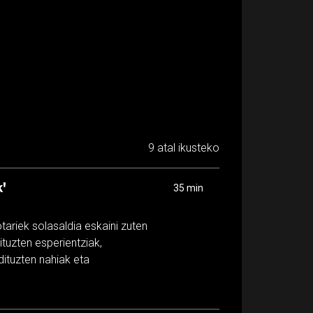
9 atal ikusteko
'
35 min
otariek solasaldia eskaini zuten
dituzten esperientziak,
ituzten nahiak eta