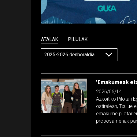
ATALAK
PILULAK
'Emakumeak eta
2026/06/14
Azkoitiko Pilotari E
ostiralean, Txulue e
emakume pilotarien
proposamenak part