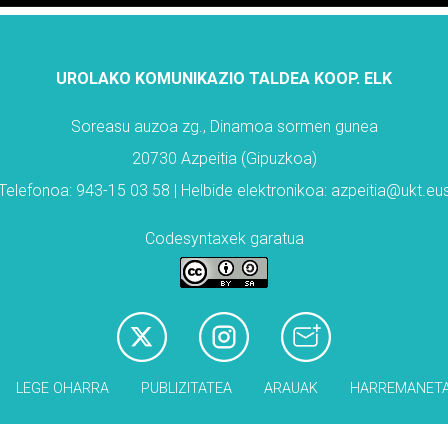
UROLAKO KOMUNIKAZIO TALDEA KOOP. ELK
Soreasu auzoa zg., Dinamoa sormen gunea
20730 Azpeitia (Gipuzkoa)
Telefonoa: 943-15 03 58 | Helbide elektronikoa: azpeitia@ukt.eu
Codesyntaxek garatua
LEGE OHARRA
PUBLIZITATEA
ARAUAK
HARREMANET