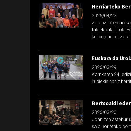
Herriarteko Ber
2026/04/22
Zarauztarren aurka 
taldekoak. Urola E
kulturgunean. Zara
Euskara da Urol
2026/03/29
Korrikaren 24. ediz
irudiekin nahiz he
Bertsoaldi eder
2026/03/20
Joan zen asteburuan
saio horietako bert