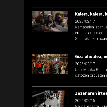
Kalera, kalera, 
2026/02/17
Karnabalen izpiritu
erauntsiarekin era
Sariarekin zein sari
Giza uholdea, m
2026/02/17
Udal Musika Bandare
datozen orduetan e
Zezenaren irte
2026/02/15
Gaur, Elegante Egu