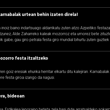
karnabalak urtean behin izaten direla!
a inoiz baino indartsuago aldarrikatu zuten atzo Azpeitiko festazal
ntzunez, Alde Zaharreko kaleak mozorroz eta umorez bete zituzte
rik gabe, gau giro petrala festa giro mundial bihurtu zuten guztiek
ozorro festa itzaltzeko
n goiz eresiak ehunka herritar elkartu ditu kalejiran. Karnabalak a
re festa giroa izango da nagusi.
era, bideoan
na, Erdikalea leporaino beteta zela hasi dute arratsaldeko sokam