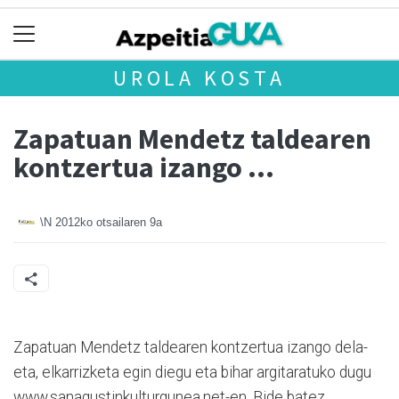
UROLA KOSTA
Zapatuan Mendetz taldearen
kontzertua izango ...
\N
2012ko otsailaren 9a
Zapatuan Mendetz taldearen kontzertua izango dela-
eta, elkarrizketa egin diegu eta bihar argitaratuko dugu
www.sanagustinkulturgunea.net-en. Bide batez,