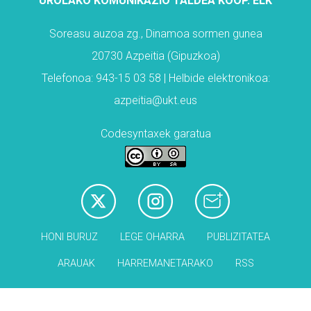
UROLAKO KOMUNIKAZIO TALDEA KOOP. ELK
Soreasu auzoa zg., Dinamoa sormen gunea
20730 Azpeitia (Gipuzkoa)
Telefonoa: 943-15 03 58 | Helbide elektronikoa:
azpeitia@ukt.eus
Codesyntaxek garatua
HONI BURUZ
LEGE OHARRA
PUBLIZITATEA
ARAUAK
HARREMANETARAKO
RSS
Babesleak