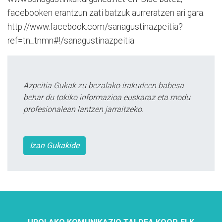
facebooken erantzun zati batzuk aurreratzen ari gara.
http://www.facebook.com/sanagustinazpeitia?
ref=tn_tnmn#!/sanagustinazpeitia
Azpeitia Gukak zu bezalako irakurleen babesa
behar du tokiko informazioa euskaraz eta modu
profesionalean lantzen jarraitzeko.
Izan Gukakide