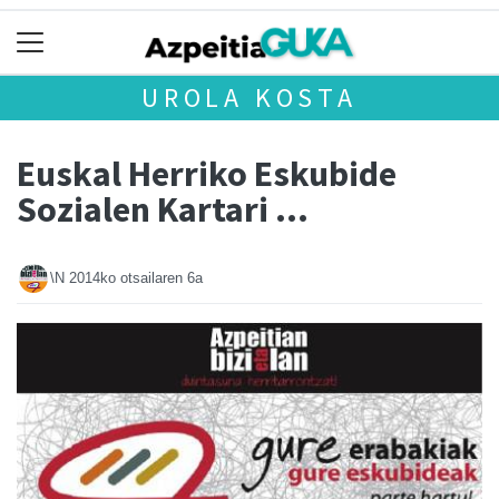
UROLA KOSTA
Euskal Herriko Eskubide
Sozialen Kartari ...
\N
2014ko otsailaren 6a