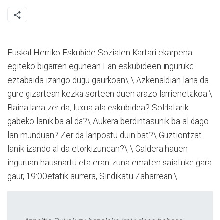
Euskal Herriko Eskubide Sozialen Kartari ekarpena
egiteko bigarren egunean Lan eskubideen inguruko
eztabaida izango dugu gaurkoan\ \ Azkenaldian lana da
gure gizartean kezka sorteen duen arazo larrienetakoa.\
Baina lana zer da, luxua ala eskubidea? Soldatarik
gabeko lanik ba al da?\ Aukera berdintasunik ba al dago
lan munduan? Zer da lanpostu duin bat?\ Guztiontzat
lanik izando al da etorkizunean?\ \ Galdera hauen
inguruan hausnartu eta erantzuna ematen saiatuko gara
gaur, 19:00etatik aurrera, Sindikatu Zaharrean.\