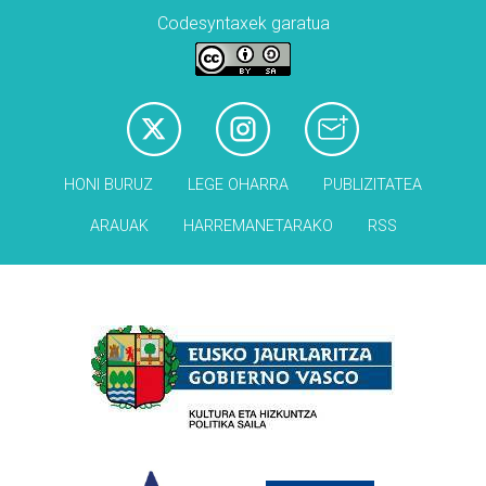
Codesyntaxek garatua
HONI BURUZ
LEGE OHARRA
PUBLIZITATEA
ARAUAK
HARREMANETARAKO
RSS
Babesleak