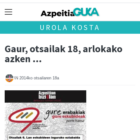
UROLA KOSTA
Gaur, otsailak 18, arlokako
azken ...
\N
2014ko otsailaren 18a