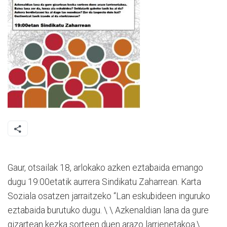
Gaur, otsailak 18, arlokako azken eztabaida emango
dugu 19:00etatik aurrera Sindikatu Zaharrean. Karta
Soziala osatzen jarraitzeko “Lan eskubideen inguruko
eztabaida burutuko dugu. \ \ Azkenaldian lana da gure
gizartean kezka sorteen duen arazo larrienetakoa.\