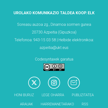
UROLAKO KOMUNIKAZIO TALDEA KOOP. ELK
Soreasu auzoa zg., Dinamoa sormen gunea
20730 Azpeitia (Gipuzkoa)
Telefonoa: 943-15 03 58 | Helbide elektronikoa:
azpeitia@ukt.eus
Codesyntaxek garatua
HONI BURUZ
LEGE OHARRA
PUBLIZITATEA
ARAUAK
HARREMANETARAKO
RSS