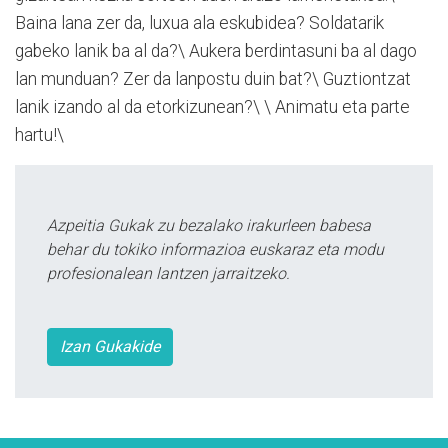
Baina lana zer da, luxua ala eskubidea? Soldatarik
gabeko lanik ba al da?\ Aukera berdintasuni ba al dago
lan munduan? Zer da lanpostu duin bat?\ Guztiontzat
lanik izando al da etorkizunean?\ \ Animatu eta parte
hartu!\
Azpeitia Gukak zu bezalako irakurleen babesa
behar du tokiko informazioa euskaraz eta modu
profesionalean lantzen jarraitzeko.
Izan Gukakide