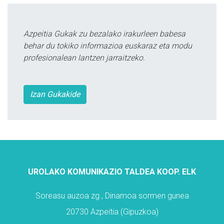
Azpeitia Gukak zu bezalako irakurleen babesa
behar du tokiko informazioa euskaraz eta modu
profesionalean lantzen jarraitzeko.
Izan Gukakide
UROLAKO KOMUNIKAZIO TALDEA KOOP. ELK
Soreasu auzoa zg., Dinamoa sormen gunea
20730 Azpeitia (Gipuzkoa)