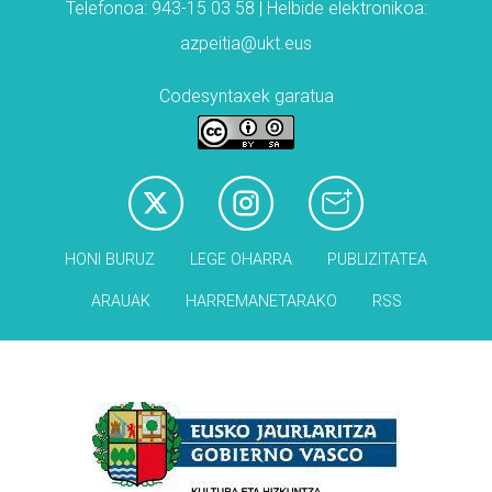
Telefonoa: 943-15 03 58 | Helbide elektronikoa:
azpeitia@ukt.eus
Codesyntaxek garatua
HONI BURUZ
LEGE OHARRA
PUBLIZITATEA
ARAUAK
HARREMANETARAKO
RSS
Babesleak