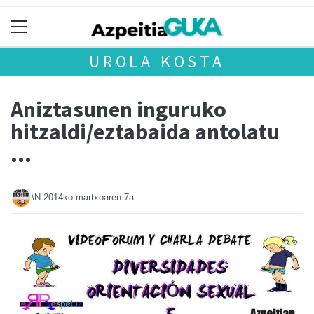
UROLA KOSTA
Aniztasunen inguruko
hitzaldi/eztabaida antolatu
...
\N
2014ko martxoaren 7a