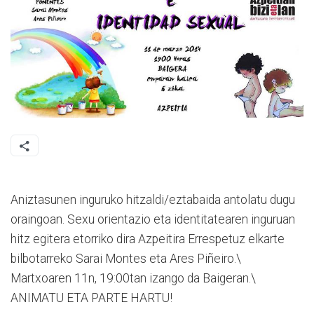
Aniztasunen inguruko hitzaldi/eztabaida antolatu dugu
oraingoan. Sexu orientazio eta identitatearen inguruan
hitz egitera etorriko dira Azpeitira Errespetuz elkarte
bilbotarreko Sarai Montes eta Ares Piñeiro.\
Martxoaren 11n, 19:00tan izango da Baigeran.\
ANIMATU ETA PARTE HARTU!