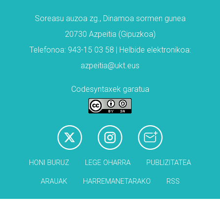
Soreasu auzoa zg., Dinamoa sormen gunea
20730 Azpeitia (Gipuzkoa)
Telefonoa: 943-15 03 58 | Helbide elektronikoa:
azpeitia@ukt.eus
Codesyntaxek garatua
HONI BURUZ
LEGE OHARRA
PUBLIZITATEA
ARAUAK
HARREMANETARAKO
RSS
Babesleak