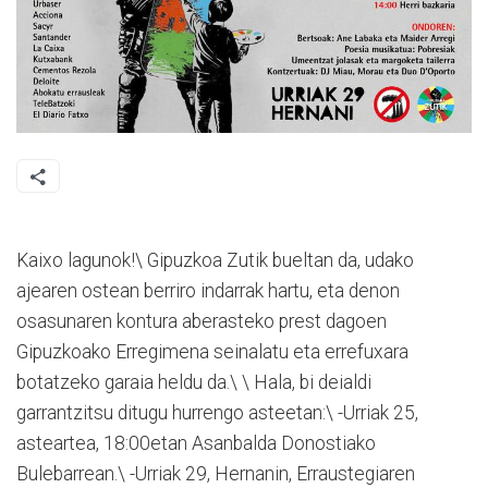
Kaixo lagunok!\ Gipuzkoa Zutik bueltan da, udako
ajearen ostean berriro indarrak hartu, eta denon
osasunaren kontura aberasteko prest dagoen
Gipuzkoako Erregimena seinalatu eta errefuxara
botatzeko garaia heldu da.\ \ Hala, bi deialdi
garrantzitsu ditugu hurrengo asteetan:\ -Urriak 25,
asteartea, 18:00etan Asanbalda Donostiako
Bulebarrean.\ -Urriak 29, Hernanin, Erraustegiaren