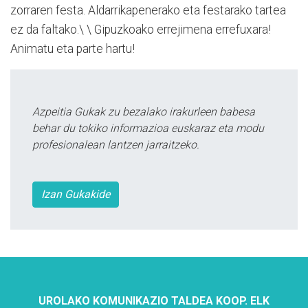
zorraren festa. Aldarrikapenerako eta festarako tartea
ez da faltako.\ \ Gipuzkoako errejimena errefuxara!
Animatu eta parte hartu!
Azpeitia Gukak zu bezalako irakurleen babesa
behar du tokiko informazioa euskaraz eta modu
profesionalean lantzen jarraitzeko.
Izan Gukakide
UROLAKO KOMUNIKAZIO TALDEA KOOP. ELK