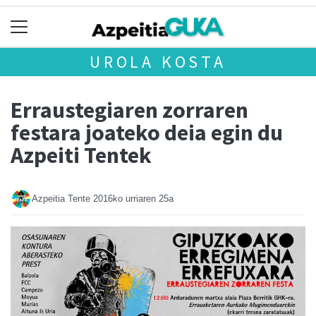
UROLA KOSTA
Erraustegiaren zorraren
festara joateko deia egin du
Azpeiti Tentek
Azpeitia Tente
2016ko urriaren 25a