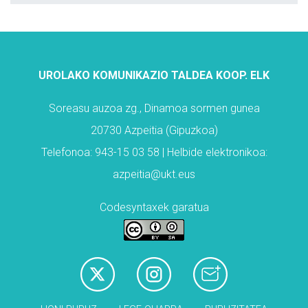
UROLAKO KOMUNIKAZIO TALDEA KOOP. ELK
Soreasu auzoa zg., Dinamoa sormen gunea
20730 Azpeitia (Gipuzkoa)
Telefonoa: 943-15 03 58 | Helbide elektronikoa:
azpeitia@ukt.eus
Codesyntaxek garatua