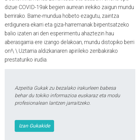
dizue COVID-19ak begien aurrean irekiko zaigun mundu
berrirako. Barne-mundua hobeto ezagutu, zaintza
erdigunera ekarri eta giza-harremanak birpentsatzeko
balio izaten ari den esperimentu ahaztezin hau
aberasgarria ere izango delakoan, mundu distopiko berri
on!\ \ Uztarria aldizkariaren apirileko zenbakirako
prestaturiko irudia.
Azpeitia Gukak zu bezalako irakurleen babesa
behar du tokiko informazioa euskaraz eta modu
profesionalean lantzen jarraitzeko.
Izan Gukakide