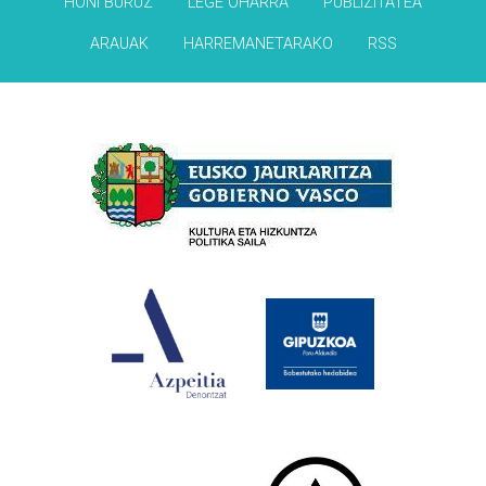
HONI BURUZ
LEGE OHARRA
PUBLIZITATEA
ARAUAK
HARREMANETARAKO
RSS
Babesleak