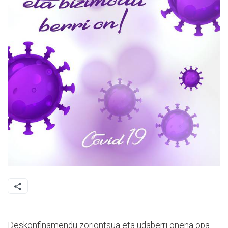
Deskonfinamendu zoriontsua eta udaberri onena opa