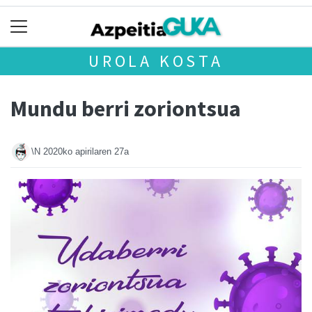
UROLA KOSTA
Mundu berri zoriontsua
\N
2020ko apirilaren 27a