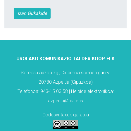
Izan Gukakide
UROLAKO KOMUNIKAZIO TALDEA KOOP. ELK
Soreasu auzoa zg., Dinamoa sormen gunea
20730 Azpeitia (Gipuzkoa)
Telefonoa: 943-15 03 58 | Helbide elektronikoa:
azpeitia@ukt.eus
Codesyntaxek garatua