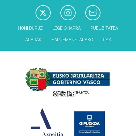
HONI BURUZ
LEGE OHARRA
PUBLIZITATEA
ARAUAK
HARREMANETARAKO
RSS
Babesleak