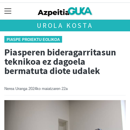
UROLA KOSTA
PIASPE PROIEKTU EOLIKOA
Piasperen bideragarritasun
teknikoa ez dagoela
bermatuta diote udalek
Nerea Uranga
2024ko maiatzaren 22a