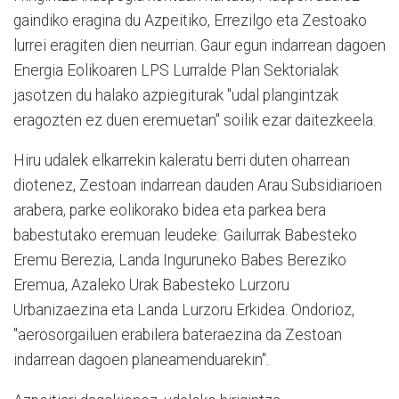
gaindiko eragina du Azpeitiko, Errezilgo eta Zestoako
lurrei eragiten dien neurrian. Gaur egun indarrean dagoen
Energia Eolikoaren LPS Lurralde Plan Sektorialak
jasotzen du halako azpiegiturak "udal plangintzak
eragozten ez duen eremuetan" soilik ezar daitezkeela.
Hiru udalek elkarrekin kaleratu berri duten oharrean
diotenez, Zestoan indarrean dauden Arau Subsidiarioen
arabera, parke eolikorako bidea eta parkea bera
babestutako eremuan leudeke: Gailurrak Babesteko
Eremu Berezia, Landa Inguruneko Babes Bereziko
Eremua, Azaleko Urak Babesteko Lurzoru
Urbanizaezina eta Landa Lurzoru Erkidea. Ondorioz,
"aerosorgailuen erabilera bateraezina da Zestoan
indarrean dagoen planeamenduarekin".