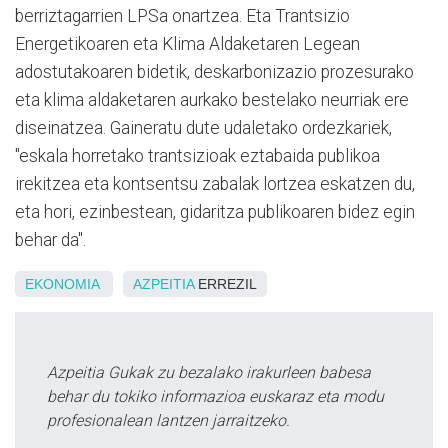
berriztagarrien LPSa onartzea. Eta Trantsizio
Energetikoaren eta Klima Aldaketaren Legean
adostutakoaren bidetik, deskarbonizazio prozesurako
eta klima aldaketaren aurkako bestelako neurriak ere
diseinatzea. Gaineratu dute udaletako ordezkariek,
"eskala horretako trantsizioak eztabaida publikoa
irekitzea eta kontsentsu zabalak lortzea eskatzen du,
eta hori, ezinbestean, gidaritza publikoaren bidez egin
behar da".
EKONOMIA
AZPEITIA
ERREZIL
Azpeitia Gukak zu bezalako irakurleen babesa
behar du tokiko informazioa euskaraz eta modu
profesionalean lantzen jarraitzeko.