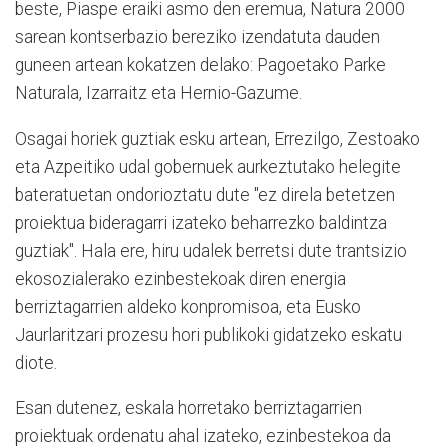
beste, Piaspe eraiki asmo den eremua, Natura 2000
sarean kontserbazio bereziko izendatuta dauden
guneen artean kokatzen delako: Pagoetako Parke
Naturala, Izarraitz eta Hernio-Gazume.
Osagai horiek guztiak esku artean, Errezilgo, Zestoako
eta Azpeitiko udal gobernuek aurkeztutako helegite
bateratuetan ondorioztatu dute "ez direla betetzen
proiektua bideragarri izateko beharrezko baldintza
guztiak". Hala ere, hiru udalek berretsi dute trantsizio
ekosozialerako ezinbestekoak diren energia
berriztagarrien aldeko konpromisoa, eta Eusko
Jaurlaritzari prozesu hori publikoki gidatzeko eskatu
diote.
Esan dutenez, eskala horretako berriztagarrien
proiektuak ordenatu ahal izateko, ezinbestekoa da