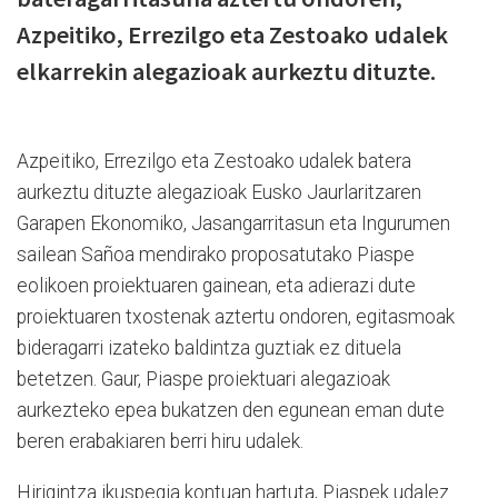
Azpeitiko, Errezilgo eta Zestoako udalek
elkarrekin alegazioak aurkeztu dituzte.
Azpeitiko, Errezilgo eta Zestoako udalek batera
aurkeztu dituzte alegazioak Eusko Jaurlaritzaren
Garapen Ekonomiko, Jasangarritasun eta Ingurumen
sailean Sañoa mendirako proposatutako Piaspe
eolikoen proiektuaren gainean, eta adierazi dute
proiektuaren txostenak aztertu ondoren, egitasmoak
bideragarri izateko baldintza guztiak ez dituela
betetzen. Gaur, Piaspe proiektuari alegazioak
aurkezteko epea bukatzen den egunean eman dute
beren erabakiaren berri hiru udalek.
Hirigintza ikuspegia kontuan hartuta, Piaspek udalez