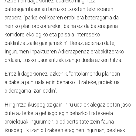
Azpeitiari dagokionez, udaleko hirigintza
bateragarritasunari buruzko txosten teknikoaren
arabera, "parke eolikoaren erabilera bateragarria da
herriko plan orokorrarekin, baina ez da bateragarria
korridore ekologiko eta paisaia intereseko
baldintzatzaile gainjarriekin". Beraz, adierazi dute,
Ingurumen Inpaktuaren Adierazpenaz erabakitzerako
orduan, Eusko Jaurlaritzak izango duela azken hitza.
Errezili dagokionez, azkenik, "antolamendu planean
aldaketa puntuala egin beharko litzateke, proiektua
bideragarria izan dadin".
Hirigintza ikuspegiaz gain, hiru udalek alegazioetan jaso
dute azterketa gehiago egin beharko liratekeela
proiektuak ingurumen, biodibertsitate zein fauna
ikuspegitik izan ditzakeen eraginen inguruan; besteak