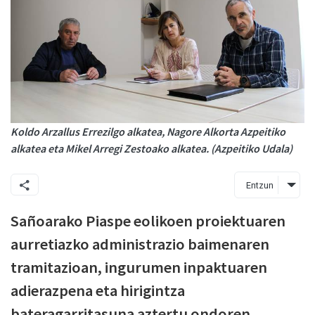
Koldo Arzallus Errezilgo alkatea, Nagore Alkorta Azpeitiko
alkatea eta Mikel Arregi Zestoako alkatea. (Azpeitiko Udala)
Entzun
Sañoarako Piaspe eolikoen proiektuaren
aurretiazko administrazio baimenaren
tramitazioan, ingurumen inpaktuaren
adierazpena eta hirigintza
bateragarritasuna aztertu ondoren,