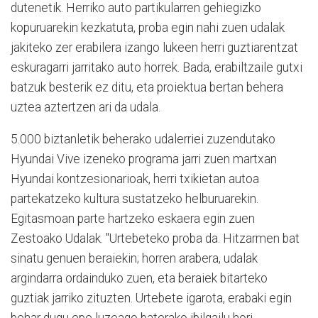
dutenetik. Herriko auto partikularren gehiegizko
kopuruarekin kezkatuta, proba egin nahi zuen udalak
jakiteko zer erabilera izango lukeen herri guztiarentzat
eskuragarri jarritako auto horrek. Bada, erabiltzaile gutxi
batzuk besterik ez ditu, eta proiektua bertan behera
uztea aztertzen ari da udala.
5.000 biztanletik beherako udalerriei zuzendutako
Hyundai Vive izeneko programa jarri zuen martxan
Hyundai kontzesionarioak, herri txikietan autoa
partekatzeko kultura sustatzeko helburuarekin.
Egitasmoan parte hartzeko eskaera egin zuen
Zestoako Udalak. "Urtebeteko proba da. Hitzarmen bat
sinatu genuen beraiekin; horren arabera, udalak
argindarra ordainduko zuen, eta beraiek bitarteko
guztiak jarriko zituzten. Urtebete igarota, erabaki egin