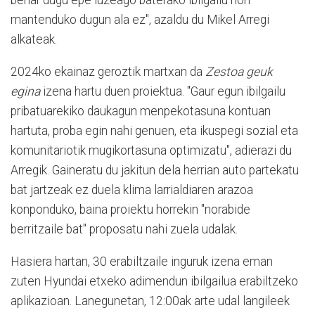
behar dugu epe luzeago baterako ibilgailu hori
mantenduko dugun ala ez", azaldu du Mikel Arregi
alkateak.
2024ko ekainaz geroztik martxan da
Zestoa geuk
egina
izena hartu duen proiektua. "Gaur egun ibilgailu
pribatuarekiko daukagun menpekotasuna kontuan
hartuta, proba egin nahi genuen, eta ikuspegi sozial eta
komunitariotik mugikortasuna optimizatu", adierazi du
Arregik. Gaineratu du jakitun dela herrian auto partekatu
bat jartzeak ez duela klima larrialdiaren arazoa
konponduko, baina proiektu horrekin "norabide
berritzaile bat" proposatu nahi zuela udalak.
Hasiera hartan, 30 erabiltzaile inguruk izena eman
zuten Hyundai etxeko adimendun ibilgailua erabiltzeko
aplikazioan. Lanegunetan, 12:00ak arte udal langileek