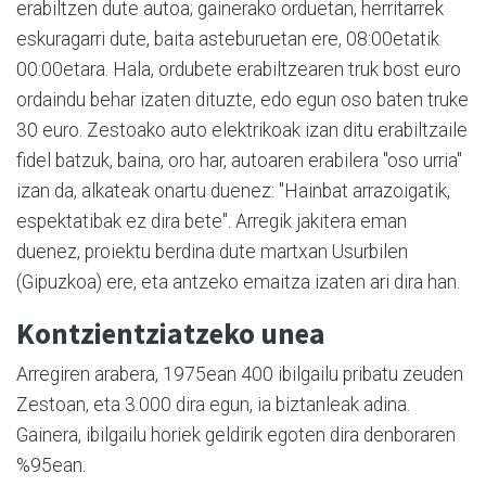
erabiltzen dute autoa; gainerako orduetan, herritarrek
eskuragarri dute, baita asteburuetan ere, 08:00etatik
00:00etara. Hala, ordubete erabiltzearen truk bost euro
ordaindu behar izaten dituzte, edo egun oso baten truke
30 euro. Zestoako auto elektrikoak izan ditu erabiltzaile
fidel batzuk, baina, oro har, autoaren erabilera "oso urria"
izan da, alkateak onartu duenez: "Hainbat arrazoigatik,
espektatibak ez dira bete". Arregik jakitera eman
duenez, proiektu berdina dute martxan Usurbilen
(Gipuzkoa) ere, eta antzeko emaitza izaten ari dira han.
Kontzientziatzeko unea
Arregiren arabera, 1975ean 400 ibilgailu pribatu zeuden
Zestoan, eta 3.000 dira egun, ia biztanleak adina.
Gainera, ibilgailu horiek geldirik egoten dira denboraren
%95ean.