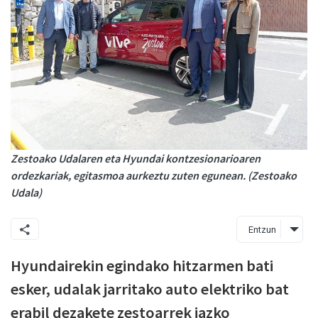
Zestoako Udalaren eta Hyundai kontzesionarioaren
ordezkariak, egitasmoa aurkeztu zuten egunean. (Zestoako
Udala)
Entzun
Hyundairekin egindako hitzarmen bati
esker, udalak jarritako auto elektriko bat
erabil dezakete zestoarrek iazko