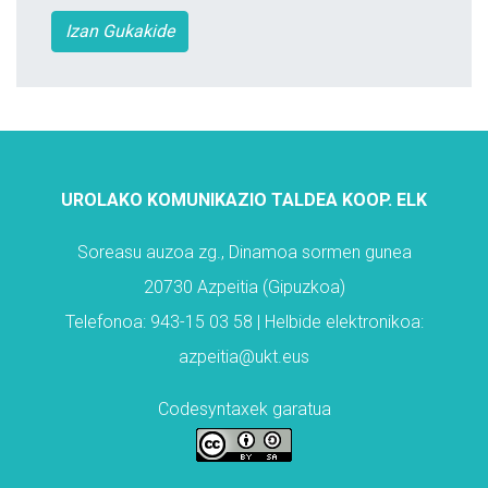
Izan Gukakide
UROLAKO KOMUNIKAZIO TALDEA KOOP. ELK
Soreasu auzoa zg., Dinamoa sormen gunea
20730 Azpeitia (Gipuzkoa)
Telefonoa: 943-15 03 58 | Helbide elektronikoa:
azpeitia@ukt.eus
Codesyntaxek garatua