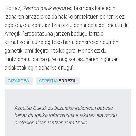
Hortaz,
Zestoa geuk egina
egitasmoak kale egin
izanaren arrazoia ez da halako proiektuen beharrik ez
egotea, eta kontzientzia piztu behar dela defendatu du
Arregik: "Erosotasuna jartzen badugu larrialdi
klimatikoari aurre egiteko hartu beharreko neurrien
gainetik, amildegira iritsiko gara. Honek ez du
funtzionatu, baina gure mugikortasunaren inguruan
aldaketak egin beharko ditugu".
GIZARTEA
AZPEITIA
ERREZIL
Azpeitia Gukak zu bezalako irakurleen babesa
behar du tokiko informazioa euskaraz eta modu
profesionalean lantzen jarraitzeko.