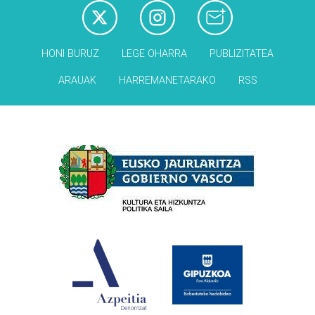
HONI BURUZ
LEGE OHARRA
PUBLIZITATEA
ARAUAK
HARREMANETARAKO
RSS
Babesleak