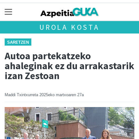
UROLA KOSTA
SARETZEN
Autoa partekatzeko
ahaleginak ez du arrakastarik
izan Zestoan
Maddi Txintxurreta
2025eko martxoaren 27a