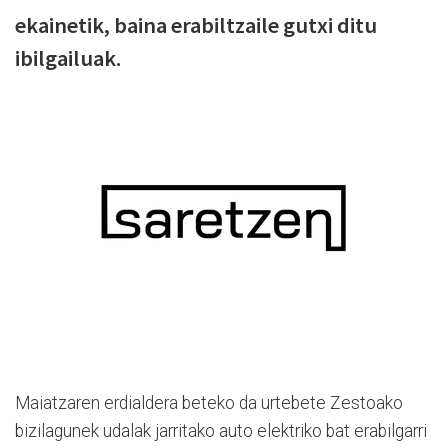
ekainetik, baina erabiltzaile gutxi ditu
ibilgailuak.
Maiatzaren erdialdera beteko da urtebete Zestoako
bizilagunek udalak jarritako auto elektriko bat erabilgarri