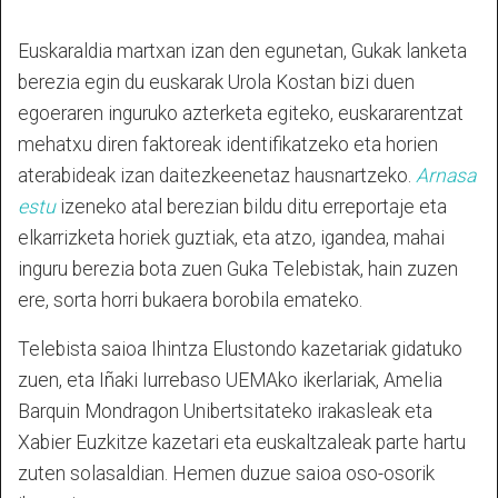
Euskaraldia martxan izan den egunetan, Gukak lanketa
berezia egin du euskarak Urola Kostan bizi duen
egoeraren inguruko azterketa egiteko, euskararentzat
mehatxu diren faktoreak identifikatzeko eta horien
aterabideak izan daitezkeenetaz hausnartzeko.
Arnasa
estu
izeneko atal berezian bildu ditu erreportaje eta
elkarrizketa horiek guztiak, eta atzo, igandea, mahai
inguru berezia bota zuen Guka Telebistak, hain zuzen
ere, sorta horri bukaera borobila emateko.
Telebista saioa Ihintza Elustondo kazetariak gidatuko
zuen, eta Iñaki Iurrebaso UEMAko ikerlariak, Amelia
Barquin Mondragon Unibertsitateko irakasleak eta
Xabier Euzkitze kazetari eta euskaltzaleak parte hartu
zuten solasaldian. Hemen duzue saioa oso-osorik