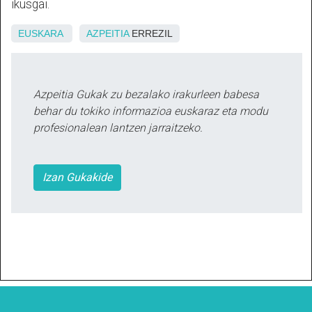
ikusgai.
EUSKARA
AZPEITIA
ERREZIL
Azpeitia Gukak zu bezalako irakurleen babesa
behar du tokiko informazioa euskaraz eta modu
profesionalean lantzen jarraitzeko.
Izan Gukakide