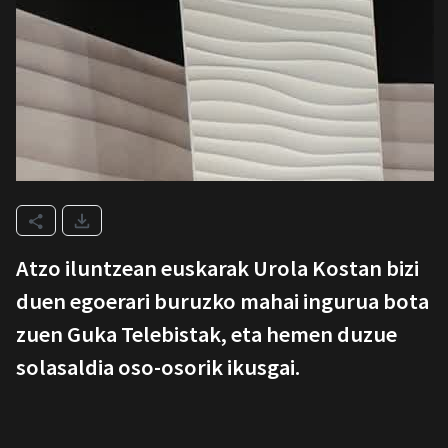
Atzo iluntzean euskarak Urola Kostan bizi
duen egoerari buruzko mahai ingurua bota
zuen Guka Telebistak, eta hemen duzue
solasaldia oso-osorik ikusgai.