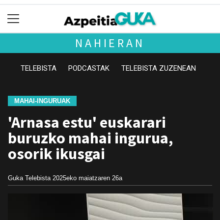
NAHIERAN
TELEBISTA
PODCASTAK
TELEBISTA ZUZENEAN
MAHAI-INGURUAK
'Arnasa estu' euskarari
buruzko mahai ingurua,
osorik ikusgai
Guka Telebista
2025eko maiatzaren 26a