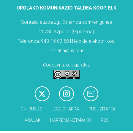
UROLAKO KOMUNIKAZIO TALDEA KOOP. ELK
Soreasu auzoa zg., Dinamoa sormen gunea
20730 Azpeitia (Gipuzkoa)
Telefonoa: 943-15 03 58 | Helbide elektronikoa:
azpeitia@ukt.eus
Codesyntaxek garatua
HONI BURUZ
LEGE OHARRA
PUBLIZITATEA
ARAUAK
HARREMANETARAKO
RSS