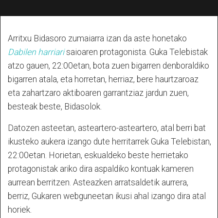
Arritxu Bidasoro zumaiarra izan da aste honetako
Dabilen harriari
saioaren protagonista. Guka Telebistak
atzo gauen, 22:00etan, bota zuen bigarren denboraldiko
bigarren atala, eta horretan, herriaz, bere haurtzaroaz
eta zahartzaro aktiboaren garrantziaz jardun zuen,
besteak beste, Bidasolok.
Datozen asteetan, asteartero-asteartero, atal berri bat
ikusteko aukera izango dute herritarrek Guka Telebistan,
22:00etan. Horietan, eskualdeko beste herrietako
protagonistak ariko dira aspaldiko kontuak kameren
aurrean berritzen. Asteazken arratsaldetik aurrera,
berriz, Gukaren webguneetan ikusi ahal izango dira atal
horiek.