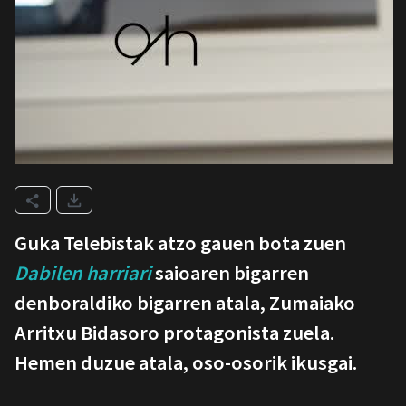
Guka Telebistak atzo gauen bota zuen
Dabilen harriari
saioaren bigarren
denboraldiko bigarren atala, Zumaiako
Arritxu Bidasoro protagonista zuela.
Hemen duzue atala, oso-osorik ikusgai.