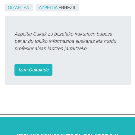
GIZARTEA
AZPEITIA
ERREZIL
Azpeitia Gukak zu bezalako irakurleen babesa
behar du tokiko informazioa euskaraz eta modu
profesionalean lantzen jarraitzeko.
Izan Gukakide