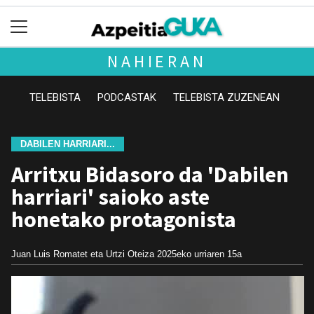
NAHIERAN
TELEBISTA
PODCASTAK
TELEBISTA ZUZENEAN
DABILEN HARRIARI...
Arritxu Bidasoro da 'Dabilen
harriari' saioko aste
honetako protagonista
Juan Luis Romatet eta Urtzi Oteiza
2025eko urriaren 15a