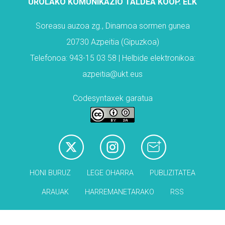
UROLAKO KOMUNIKAZIO TALDEA KOOP. ELK
Soreasu auzoa zg., Dinamoa sormen gunea
20730 Azpeitia (Gipuzkoa)
Telefonoa: 943-15 03 58 | Helbide elektronikoa:
azpeitia@ukt.eus
Codesyntaxek garatua
HONI BURUZ
LEGE OHARRA
PUBLIZITATEA
ARAUAK
HARREMANETARAKO
RSS
Babesleak