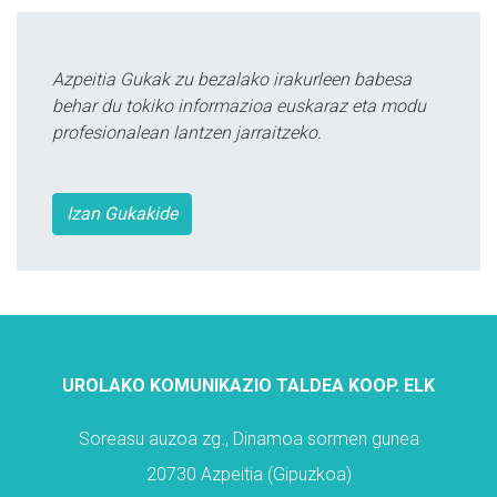
Azpeitia Gukak zu bezalako irakurleen babesa
behar du tokiko informazioa euskaraz eta modu
profesionalean lantzen jarraitzeko.
Izan Gukakide
UROLAKO KOMUNIKAZIO TALDEA KOOP. ELK
Soreasu auzoa zg., Dinamoa sormen gunea
20730 Azpeitia (Gipuzkoa)