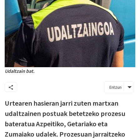
Udaltzain bat.
Entzun
Urtearen hasieran jarri zuten martxan
udaltzainen postuak betetzeko prozesu
bateratua Azpeitiko, Getariako eta
Zumaiako udalek. Prozesuan jarraitzeko