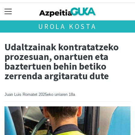
UROLA KOSTA
Udaltzainak kontratatzeko
prozesuan, onartuen eta
baztertuen behin betiko
zerrenda argitaratu dute
Juan Luis Romatet
2025eko urriaren 18a