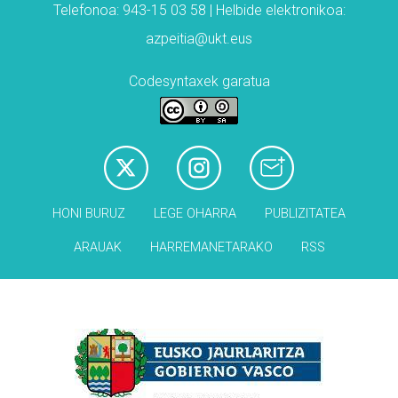
Telefonoa: 943-15 03 58 | Helbide elektronikoa:
azpeitia@ukt.eus
Codesyntaxek garatua
HONI BURUZ
LEGE OHARRA
PUBLIZITATEA
ARAUAK
HARREMANETARAKO
RSS
Babesleak