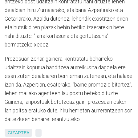
aritzeko bost udaltzain kontratatu nahi dituzte lehen
deialdian: hiru Zumaiarako, eta bana Azpeitirako eta
Getariarako. Azaldu dutenez, lehendik existitzen diren
eta hutsik diren plazak behin betiko izaerarekin bete
nahi dituzte, "jarraikortasuna eta gertutasuna"
bermatzeko xedez.
Prozesuan zehar, gainera, kontratatu beharreko
udaltzain kopurua handitzea aurreikusita dagoela ere
esan zuten deialdiaren berri eman zutenean, eta halaxe
izan da. Azpeitian, esaterako, "barne promozio bitartez",
lehen mailako agenteen lau postu beteko dituzte.
Gainera, lanpostuak betetzeaz gain, prozesuari esker
lan poltsa eratuko dute, hiru herrietan aurrerantzean sor
daitezkeen beharrei erantzuteko.
GIZARTEA