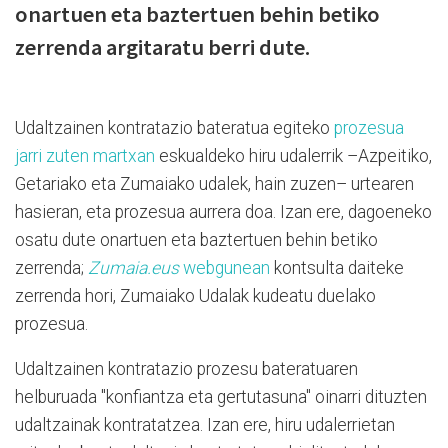
onartuen eta baztertuen behin betiko
zerrenda argitaratu berri dute.
Udaltzainen kontratazio bateratua egiteko
prozesua
jarri zuten martxan
eskualdeko hiru udalerrik –Azpeitiko,
Getariako eta Zumaiako udalek, hain zuzen– urtearen
hasieran, eta prozesua aurrera doa. Izan ere, dagoeneko
osatu dute onartuen eta baztertuen behin betiko
zerrenda;
Zumaia.eus
webgunean
kontsulta daiteke
zerrenda hori, Zumaiako Udalak kudeatu duelako
prozesua.
Udaltzainen kontratazio prozesu bateratuaren
helburuada "konfiantza eta gertutasuna" oinarri dituzten
udaltzainak kontratatzea. Izan ere, hiru udalerrietan