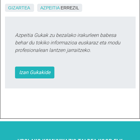
GIZARTEA
AZPEITIA
ERREZIL
Azpeitia Gukak zu bezalako irakurleen babesa
behar du tokiko informazioa euskaraz eta modu
profesionalean lantzen jarraitzeko.
Izan Gukakide