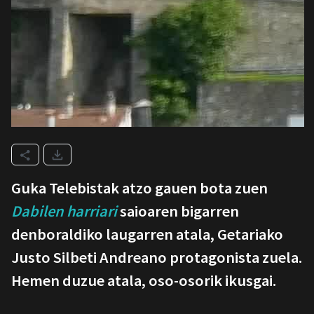
Guka Telebistak atzo gauen bota zuen
Dabilen harriari
saioaren bigarren
denboraldiko laugarren atala, Getariako
Justo Silbeti Andreano protagonista zuela.
Hemen duzue atala, oso-osorik ikusgai.