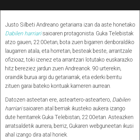
Justo Silbeti Andreano getariarra izan da aste honetako
Dabilen harriari
saioaren protagonista. Guka Telebistak
atzo gauen, 22:00etan, bota zuen bigarren denboraldiko
laugarren atala, eta horretan, besteak beste, arrantzale
ofizioaz, toki izenez eta arrantzari lotutako euskarazko
hitz bereziez jardun zuen Andreanok. 90 urterekin,
oraindik burua argi du getariarrak, eta ederki berritu
zituen garai bateko kontuak kameren aurrean.
Datozen asteetan ere, asteartero-asteartero,
Dabilen
harriari
saioaren atal berriak ikusteko aukera izango
dute herritarrek Guka Telebistan, 22:00etan. Asteazken
arratsaldetik aurrera, berriz, Gukaren webguneetan ikusi
ahal izango dira atal horiek.