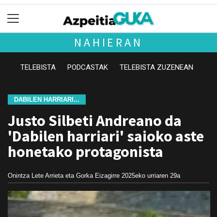
NAHIERAN
TELEBISTA
PODCASTAK
TELEBISTA ZUZENEAN
DABILEN HARRIARI...
Justo Silbeti Andreano da
'Dabilen harriari' saioko aste
honetako protagonista
Onintza Lete Arrieta eta Gorka Eizagirre
2025eko urriaren 29a