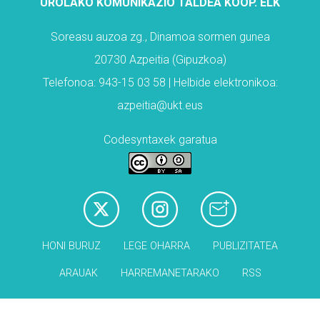
UROLAKO KOMUNIKAZIO TALDEA KOOP. ELK
Soreasu auzoa zg., Dinamoa sormen gunea
20730 Azpeitia (Gipuzkoa)
Telefonoa: 943-15 03 58 | Helbide elektronikoa:
azpeitia@ukt.eus
Codesyntaxek garatua
HONI BURUZ
LEGE OHARRA
PUBLIZITATEA
ARAUAK
HARREMANETARAKO
RSS
Babesleak