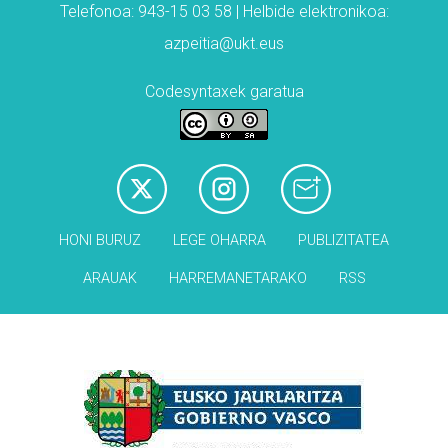
Telefonoa: 943-15 03 58 | Helbide elektronikoa:
azpeitia@ukt.eus
Codesyntaxek garatua
HONI BURUZ
LEGE OHARRA
PUBLIZITATEA
ARAUAK
HARREMANETARAKO
RSS
Babesleak