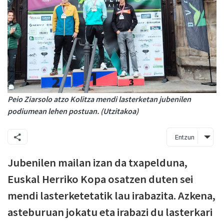
Peio Ziarsolo atzo Kolitza mendi lasterketan jubenilen
podiumean lehen postuan. (Utzitakoa)
Entzun
Jubenilen mailan izan da txapelduna,
Euskal Herriko Kopa osatzen duten sei
mendi lasterketetatik lau irabazita. Azkena,
asteburuan jokatu eta irabazi du lasterkari