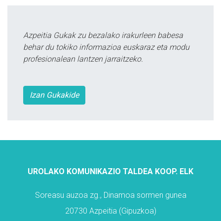
Azpeitia Gukak zu bezalako irakurleen babesa
behar du tokiko informazioa euskaraz eta modu
profesionalean lantzen jarraitzeko.
Izan Gukakide
UROLAKO KOMUNIKAZIO TALDEA KOOP. ELK
Soreasu auzoa zg., Dinamoa sormen gunea
20730 Azpeitia (Gipuzkoa)