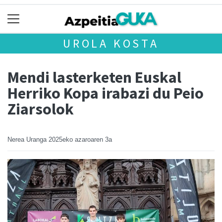
UROLA KOSTA
Mendi lasterketen Euskal
Herriko Kopa irabazi du Peio
Ziarsolok
Nerea Uranga
2025eko azaroaren 3a