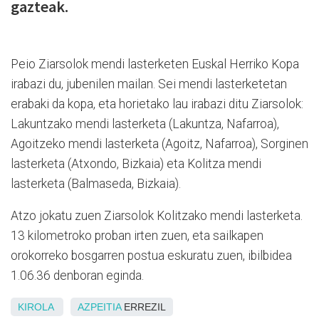
gazteak.
Peio Ziarsolok mendi lasterketen Euskal Herriko Kopa
irabazi du, jubenilen mailan. Sei mendi lasterketetan
erabaki da kopa, eta horietako lau irabazi ditu Ziarsolok:
Lakuntzako mendi lasterketa (Lakuntza, Nafarroa),
Agoitzeko mendi lasterketa (Agoitz, Nafarroa), Sorginen
lasterketa (Atxondo, Bizkaia) eta Kolitza mendi
lasterketa (Balmaseda, Bizkaia).
Atzo jokatu zuen Ziarsolok Kolitzako mendi lasterketa.
13 kilometroko proban irten zuen, eta sailkapen
orokorreko bosgarren postua eskuratu zuen, ibilbidea
1.06.36 denboran eginda.
KIROLA
AZPEITIA
ERREZIL