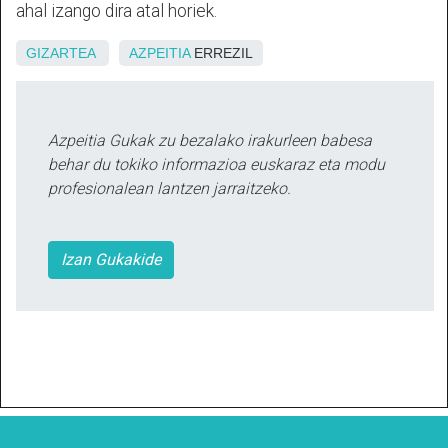
ahal izango dira atal horiek.
GIZARTEA
AZPEITIA
ERREZIL
Azpeitia Gukak zu bezalako irakurleen babesa
behar du tokiko informazioa euskaraz eta modu
profesionalean lantzen jarraitzeko.
Izan Gukakide