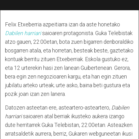
Felix Etxeberria azpeitiarra izan da aste honetako
Dabilen harriari
saioaren protagonista. Guka Telebistak
atzo gauen, 22:00etan, bota zuen bigarren denboraldiko
bosgarren atala, eta horretan, besteak beste, gaztetako
kontuak berritu zituen Etxeberriak. Eskola gustuko ez,
eta 12 urterekin hasi zen lanean Guibertenean. Gerora,
bera egin zen negozioaren kargu, eta han egin zituen
jubilatu arteko urteak; urte asko, baina beti gustura eta
pozik joan izan zen lanera.
Datozen asteetan ere, asteartero-asteartero,
Dabilen
harriari
saioaren atal berriak ikusteko aukera izango
dute herritarrek Guka Telebistan, 22:00etan. Asteazken
arratsaldetik aurrera, berriz, Gukaren webguneetan ikusi