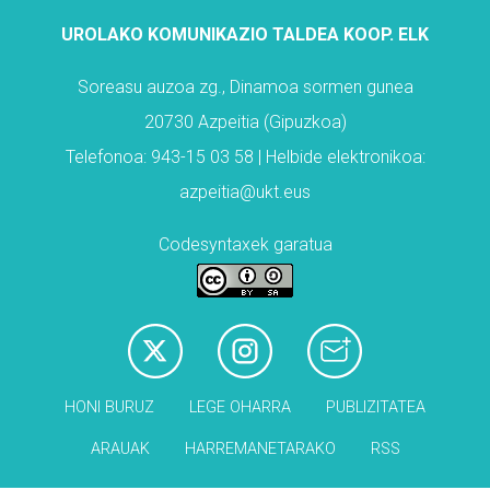
UROLAKO KOMUNIKAZIO TALDEA KOOP. ELK
Soreasu auzoa zg., Dinamoa sormen gunea
20730 Azpeitia (Gipuzkoa)
Telefonoa: 943-15 03 58 | Helbide elektronikoa:
azpeitia@ukt.eus
Codesyntaxek garatua
HONI BURUZ
LEGE OHARRA
PUBLIZITATEA
ARAUAK
HARREMANETARAKO
RSS