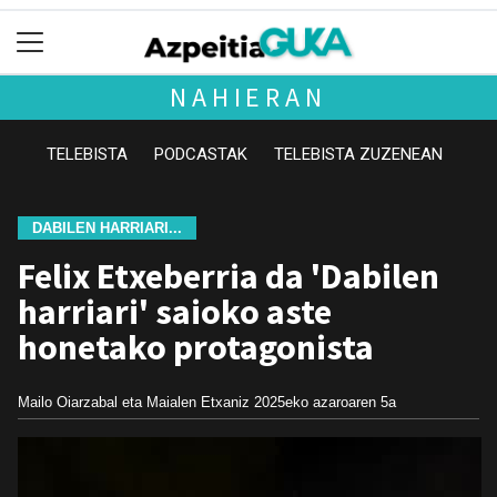
NAHIERAN
TELEBISTA
PODCASTAK
TELEBISTA ZUZENEAN
DABILEN HARRIARI...
Felix Etxeberria da 'Dabilen
harriari' saioko aste
honetako protagonista
Mailo Oiarzabal eta Maialen Etxaniz
2025eko azaroaren 5a