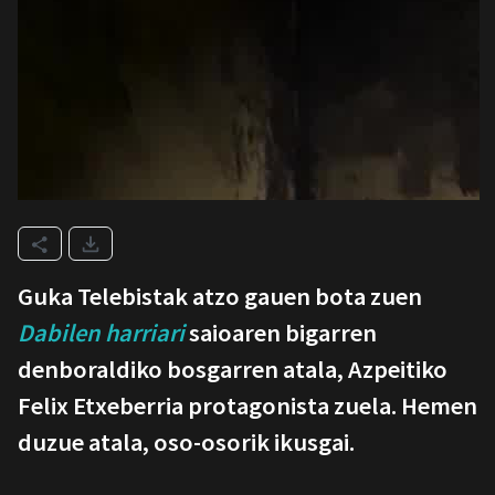
Guka Telebistak atzo gauen bota zuen
Dabilen harriari
saioaren bigarren
denboraldiko bosgarren atala, Azpeitiko
Felix Etxeberria protagonista zuela. Hemen
duzue atala, oso-osorik ikusgai.