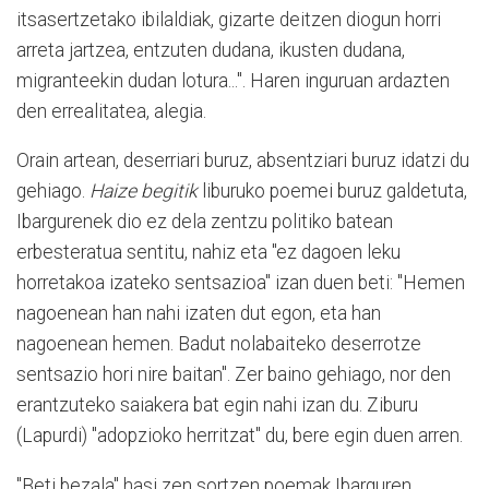
itsasertzetako ibilaldiak, gizarte deitzen diogun horri
arreta jartzea, entzuten dudana, ikusten dudana,
migranteekin dudan lotura...". Haren inguruan ardazten
den errealitatea, alegia.
Orain artean, deserriari buruz, absentziari buruz idatzi du
gehiago.
Haize begitik
liburuko poemei buruz galdetuta,
Ibargurenek dio ez dela zentzu politiko batean
erbesteratua sentitu, nahiz eta "ez dagoen leku
horretakoa izateko sentsazioa" izan duen beti: "Hemen
nagoenean han nahi izaten dut egon, eta han
nagoenean hemen. Badut nolabaiteko deserrotze
sentsazio hori nire baitan". Zer baino gehiago, nor den
erantzuteko saiakera bat egin nahi izan du. Ziburu
(Lapurdi) "adopzioko herritzat" du, bere egin duen arren.
"Beti bezala" hasi zen sortzen poemak Ibarguren.