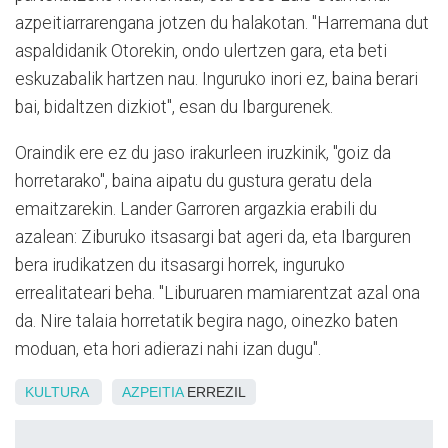
azpeitiarrarengana jotzen du halakotan. "Harremana dut
aspaldidanik Otorekin, ondo ulertzen gara, eta beti
eskuzabalik hartzen nau. Inguruko inori ez, baina berari
bai, bidaltzen dizkiot", esan du Ibargurenek.
Oraindik ere ez du jaso irakurleen iruzkinik, "goiz da
horretarako", baina aipatu du gustura geratu dela
emaitzarekin. Lander Garroren argazkia erabili du
azalean: Ziburuko itsasargi bat ageri da, eta Ibarguren
bera irudikatzen du itsasargi horrek, inguruko
errealitateari beha. "Liburuaren mamiarentzat azal ona
da. Nire talaia horretatik begira nago, oinezko baten
moduan, eta hori adierazi nahi izan dugu".
KULTURA
AZPEITIA
ERREZIL