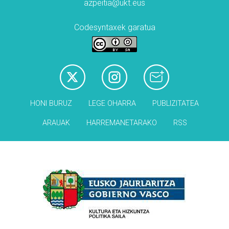
azpeitia@ukt.eus
Codesyntaxek garatua
HONI BURUZ
LEGE OHARRA
PUBLIZITATEA
ARAUAK
HARREMANETARAKO
RSS
Babesleak