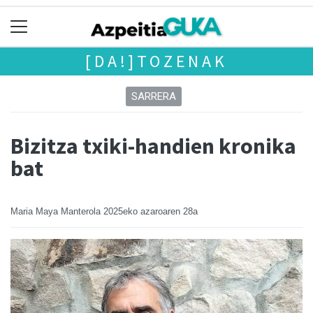
[DA!]TOZENAK
SARRERA
Bizitza txiki-handien kronika
bat
Maria Maya Manterola
2025eko azaroaren 28a