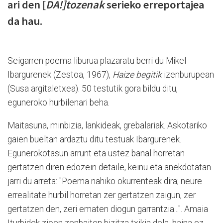
ari den [
DA!]tozenak
serieko erreportajea
da hau.
Seigarren poema liburua plazaratu berri du Mikel
Ibargurenek (Zestoa, 1967),
Haize begitik
izenburupean
(Susa argitaletxea). 50 testutik gora bildu ditu,
eguneroko hurbilenari beha.
Maitasuna, minbizia, lankideak, grebalariak. Askotariko
gaien bueltan ardaztu ditu testuak Ibargurenek.
Egunerokotasun arrunt eta ustez banal horretan
gertatzen diren edozein detaile, keinu eta anekdotatan
jarri du arreta: "Poema nahiko okurrenteak dira; neure
errealitate hurbil horretan zer gertatzen zaigun, zer
gertatzen den, zeri ematen diogun garrantzia...". Amaia