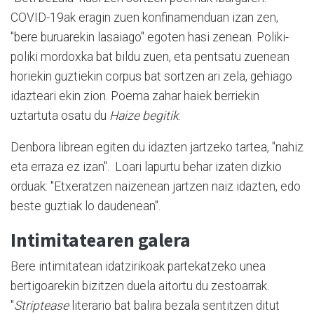
COVID-19ak eragin zuen konfinamenduan izan zen,
"bere buruarekin lasaiago" egoten hasi zenean. Poliki-
poliki mordoxka bat bildu zuen, eta pentsatu zuenean
horiekin guztiekin corpus bat sortzen ari zela, gehiago
idazteari ekin zion. Poema zahar haiek berriekin
uztartuta osatu du
Haize begitik
.
Denbora librean egiten du idazten jartzeko tartea, "nahiz
eta erraza ez izan". Loari lapurtu behar izaten dizkio
orduak: "Etxeratzen naizenean jartzen naiz idazten, edo
beste guztiak lo daudenean".
Intimitatearen galera
Bere intimitatean idatzirikoak partekatzeko unea
bertigoarekin bizitzen duela aitortu du zestoarrak.
"
Striptease
literario bat balira bezala sentitzen ditut