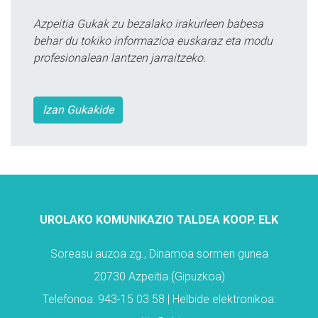
Azpeitia Gukak zu bezalako irakurleen babesa
behar du tokiko informazioa euskaraz eta modu
profesionalean lantzen jarraitzeko.
Izan Gukakide
UROLAKO KOMUNIKAZIO TALDEA KOOP. ELK
Soreasu auzoa zg., Dinamoa sormen gunea
20730 Azpeitia (Gipuzkoa)
Telefonoa: 943-15 03 58 | Helbide elektronikoa: