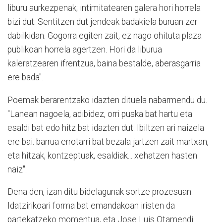
liburu aurkezpenak; intimitatearen galera hori horrela
bizi dut. Sentitzen dut jendeak badakiela buruan zer
dabilkidan. Gogorra egiten zait, ez nago ohituta plaza
publikoan horrela agertzen. Hori da liburua
kaleratzearen ifrentzua, baina bestalde, aberasgarria
ere bada".
Poemak berarentzako idazten dituela nabarmendu du.
"Lanean nagoela, adibidez, orri puska bat hartu eta
esaldi bat edo hitz bat idazten dut. Ibiltzen ari naizela
ere bai: barrua errotarri bat bezala jartzen zait martxan,
eta hitzak, kontzeptuak, esaldiak... xehatzen hasten
naiz".
Dena den, izan ditu bidelagunak sortze prozesuan.
Idatzirikoari forma bat emandakoan iristen da
partekatzeko momentua, eta Jose Luis Otamendi