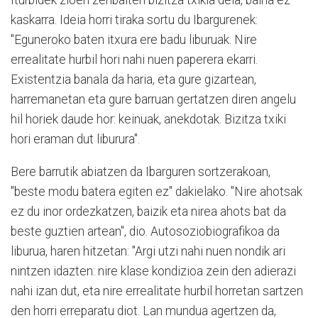
Iturbidek zioen zenbaiten bizitza txikia dela, baina ez
kaskarra. Ideia horri tiraka sortu du Ibargurenek:
"Eguneroko baten itxura ere badu liburuak. Nire
errealitate hurbil hori nahi nuen paperera ekarri.
Existentzia banala da haria, eta gure gizartean,
harremanetan eta gure barruan gertatzen diren angelu
hil horiek daude hor: keinuak, anekdotak. Bizitza txiki
hori eraman dut liburura".
Bere barrutik abiatzen da Ibarguren sortzerakoan,
"beste modu batera egiten ez" dakielako. "Nire ahotsak
ez du inor ordezkatzen, baizik eta nirea ahots bat da
beste guztien artean", dio. Autosoziobiografikoa da
liburua, haren hitzetan: "Argi utzi nahi nuen nondik ari
nintzen idazten: nire klase kondizioa zein den adierazi
nahi izan dut, eta nire errealitate hurbil horretan sartzen
den horri erreparatu diot. Lan mundua agertzen da,