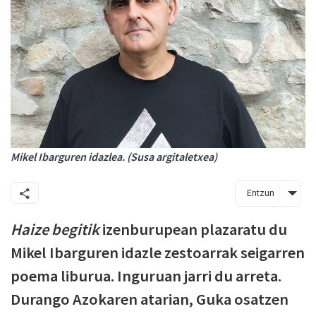
Mikel Ibarguren idazlea. (Susa argitaletxea)
Entzun
Haize begitik
izenburupean plazaratu du
Mikel Ibarguren idazle zestoarrak seigarren
poema liburua. Inguruan jarri du arreta.
Durango Azokaren atarian, Guka osatzen