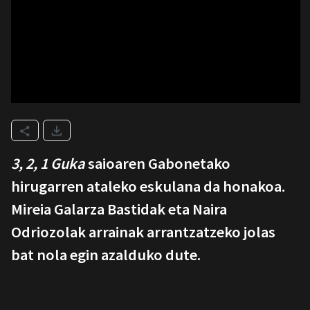
3, 2, 1 Guka
saioaren Gabonetako
hirugarren ataleko eskulana da honakoa.
Mireia Galarza Bastidak eta Naira
Odriozolak arrainak arrantzatzeko jolas
bat nola egin azalduko dute.