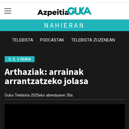
NAHIERAN
TELEBISTA
PODCASTAK
TELEBISTA ZUZENEAN
3, 2, 1 GUKA
Arthaziak: arrainak
arrantzatzeko jolasa
Guka Telebista
2025eko abenduaren 30a