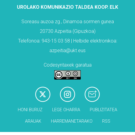
UROLAKO KOMUNIKAZIO TALDEA KOOP. ELK
Soreasu auzoa zg., Dinamoa sormen gunea
20730 Azpeitia (Gipuzkoa)
Telefonoa: 943-15 03 58 | Helbide elektronikoa:
azpeitia@ukt.eus
Codesyntaxek garatua
HONI BURUZ
LEGE OHARRA
PUBLIZITATEA
ARAUAK
HARREMANETARAKO
RSS