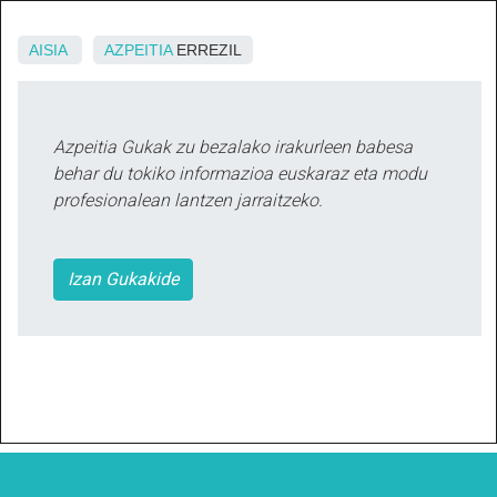
AISIA
AZPEITIA
ERREZIL
Azpeitia Gukak zu bezalako irakurleen babesa
behar du tokiko informazioa euskaraz eta modu
profesionalean lantzen jarraitzeko.
Izan Gukakide