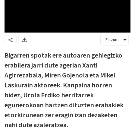
Entzun
Bigarren spotak ere autoaren gehiegizko
erabilera jarri dute agerian Xanti
Agirrezabala, Miren Gojenola eta Mikel
Laskurain aktoreek. Kanpaina horren
bidez, Urola Erdiko herritarrek
egunerokoan hartzen dituzten erabakiek
etorkizunean zer eragin izan dezaketen
nahi dute azaleratzea.