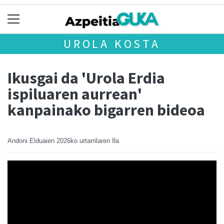
UROLA KOSTA
Ikusgai da 'Urola Erdia
ispiluaren aurrean'
kanpainako bigarren bideoa
Andoni Elduaien
2026ko urtarrilaren 8a