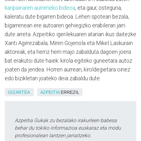
kanpainaren aurreneko bideoa
, eta gaur, osteguna,
kaleratu dute bigarren bideoa. Lehen spotean bezala,
bigarrenean ere autoaren gehiegizko erabileran jarri
dute arreta. Azpeitiko igerilekuaren atarian ikus daitezke
Xanti Agirrezabala, Miren Gojenola eta Mikel Laskurain
aktoreak, eta herriz herri majo zabalduta dagoen joera
bat erakutsi dute haiek: kirola egiteko guneetara autoz
joaten da jendea. Horren aurrean, kiroldegietara oinez
edo bizikletan joateko deia zabaldu dute.
GIZARTEA
AZPEITIA
ERREZIL
Azpeitia Gukak zu bezalako irakurleen babesa
behar du tokiko informazioa euskaraz eta modu
profesionalean lantzen jarraitzeko.