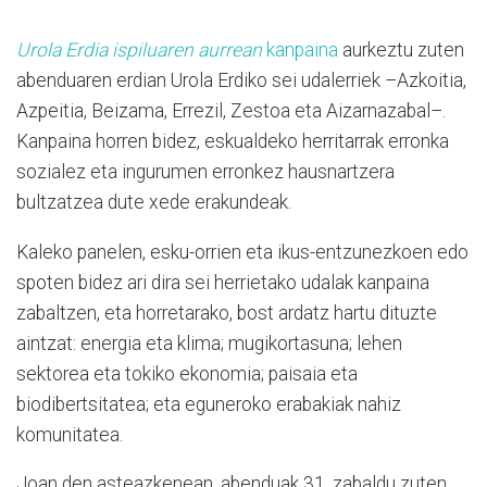
Urola Erdia ispiluaren aurrean
kanpaina
aurkeztu zuten
abenduaren erdian Urola Erdiko sei udalerriek –Azkoitia,
Azpeitia, Beizama, Errezil, Zestoa eta Aizarnazabal–.
Kanpaina horren bidez, eskualdeko herritarrak erronka
sozialez eta ingurumen erronkez hausnartzera
bultzatzea dute xede erakundeak.
Kaleko panelen, esku-orrien eta ikus-entzunezkoen edo
spoten bidez ari dira sei herrietako udalak kanpaina
zabaltzen, eta horretarako, bost ardatz hartu dituzte
aintzat: energia eta klima; mugikortasuna; lehen
sektorea eta tokiko ekonomia; paisaia eta
biodibertsitatea; eta eguneroko erabakiak nahiz
komunitatea.
Joan den asteazkenean, abenduak 31, zabaldu zuten