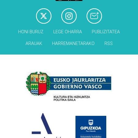
HONI BURUZ
LEGE OHARRA
PUBLIZITATEA
ARAUAK
HARREMANETARAKO
RSS
Babesleak