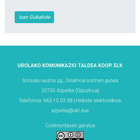
Izan Gukakide
UROLAKO KOMUNIKAZIO TALDEA KOOP. ELK
Soreasu auzoa zg., Dinamoa sormen gunea
20730 Azpeitia (Gipuzkoa)
Telefonoa: 943-15 03 58 | Helbide elektronikoa:
azpeitia@ukt.eus
Codesyntaxek garatua