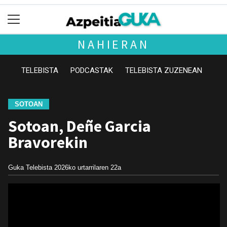
NAHIERAN
TELEBISTA
PODCASTAK
TELEBISTA ZUZENEAN
SOTOAN
Sotoan, Deñe Garcia
Bravorekin
Guka Telebista
2026ko urtarrilaren 22a