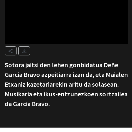
Sotora jaitsi den lehen gonbidatua Deñe
Garcia Bravo azpeitiarra izan da, eta Maialen
Etxaniz kazetariarekin aritu da solasean.
Musikaria eta ikus-entzunezkoen sortzailea
da Garcia Bravo.