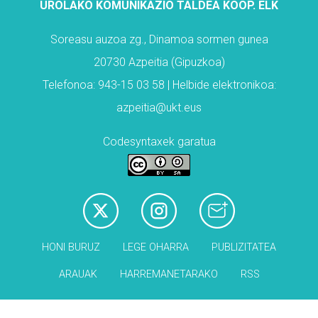
UROLAKO KOMUNIKAZIO TALDEA KOOP. ELK
Soreasu auzoa zg., Dinamoa sormen gunea
20730 Azpeitia (Gipuzkoa)
Telefonoa: 943-15 03 58 | Helbide elektronikoa:
azpeitia@ukt.eus
Codesyntaxek garatua
HONI BURUZ
LEGE OHARRA
PUBLIZITATEA
ARAUAK
HARREMANETARAKO
RSS