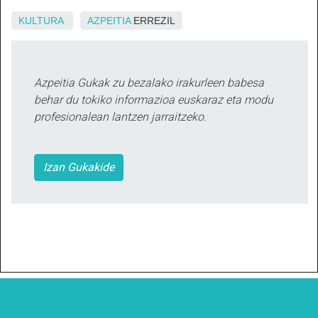
KULTURA
AZPEITIA
ERREZIL
Azpeitia Gukak zu bezalako irakurleen babesa
behar du tokiko informazioa euskaraz eta modu
profesionalean lantzen jarraitzeko.
Izan Gukakide