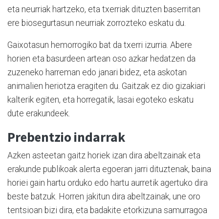
eta neurriak hartzeko, eta txerriak dituzten baserritan
ere biosegurtasun neurriak zorrozteko eskatu du.
Gaixotasun hemorrogiko bat da txerri izurria. Abere
horien eta basurdeen artean oso azkar hedatzen da
zuzeneko harreman edo janari bidez, eta askotan
animalien heriotza eragiten du. Gaitzak ez dio gizakiari
kalterik egiten, eta horregatik, lasai egoteko eskatu
dute erakundeek.
Prebentzio indarrak
Azken asteetan gaitz horiek izan dira abeltzainak eta
erakunde publikoak alerta egoeran jarri dituztenak, baina
horiei gain hartu orduko edo hartu aurretik agertuko dira
beste batzuk. Horren jakitun dira abeltzainak, une oro
tentsioan bizi dira, eta badakite etorkizuna samurragoa