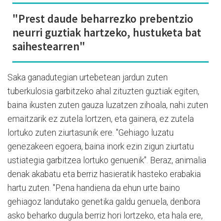
"Prest daude beharrezko prebentzio
neurri guztiak hartzeko, hustuketa bat
saihestearren"
Saka ganadutegian urtebetean jardun zuten
tuberkulosia garbitzeko ahal zituzten guztiak egiten,
baina ikusten zuten gauza luzatzen zihoala, nahi zuten
emaitzarik ez zutela lortzen, eta gainera, ez zutela
lortuko zuten ziurtasunik ere. "Gehiago luzatu
genezakeen egoera, baina inork ezin zigun ziurtatu
ustiategia garbitzea lortuko genuenik". Beraz, animalia
denak akabatu eta berriz hasieratik hasteko erabakia
hartu zuten. "Pena handiena da ehun urte baino
gehiagoz landutako genetika galdu genuela, denbora
asko beharko dugula berriz hori lortzeko, eta hala ere,