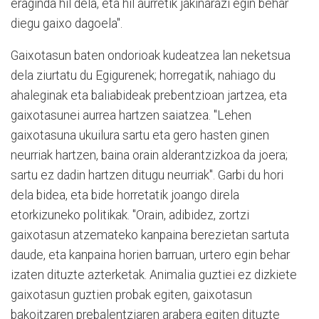
eraginda hil dela, eta hil aurretik jakinarazi egin behar
diegu gaixo dagoela".
Gaixotasun baten ondorioak kudeatzea lan neketsua
dela ziurtatu du Egigurenek; horregatik, nahiago du
ahaleginak eta baliabideak prebentzioan jartzea, eta
gaixotasunei aurrea hartzen saiatzea. "Lehen
gaixotasuna ukuilura sartu eta gero hasten ginen
neurriak hartzen, baina orain alderantzizkoa da joera;
sartu ez dadin hartzen ditugu neurriak". Garbi du hori
dela bidea, eta bide horretatik joango direla
etorkizuneko politikak. "Orain, adibidez, zortzi
gaixotasun atzemateko kanpaina berezietan sartuta
daude, eta kanpaina horien barruan, urtero egin behar
izaten dituzte azterketak. Animalia guztiei ez dizkiete
gaixotasun guztien probak egiten, gaixotasun
bakoitzaren prebalentziaren arabera egiten dituzte