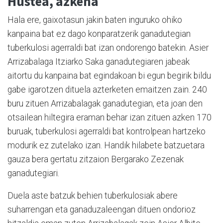
Hustea, azkena
Hala ere, gaixotasun jakin baten inguruko ohiko
kanpaina bat ez dago konparatzerik ganadutegian
tuberkulosi agerraldi bat izan ondorengo batekin. Asier
Arrizabalaga Itziarko Saka ganadutegiaren jabeak
aitortu du kanpaina bat egindakoan bi egun begirik bildu
gabe igarotzen dituela azterketen emaitzen zain. 240
buru zituen Arrizabalagak ganadutegian, eta joan den
otsailean hiltegira eraman behar izan zituen azken 170
buruak, tuberkulosi agerraldi bat kontrolpean hartzeko
modurik ez zutelako izan. Handik hilabete batzuetara
gauza bera gertatu zitzaion Bergarako Zezenak
ganadutegiari.
Duela aste batzuk behien tuberkulosiak abere
suharrengan eta ganaduzaleengan dituen ondorioz