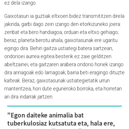
ez dela izango.
Gaixotasun ia guztiak eltxoen bidez transmititzen direla
jakinda, garbi dago zein izango den etorkizuneko joera:
zenbat eta bero handiagoa, orduan eta eltxo gehiago;
beraz, planeta berotu ahala, gaixotasunak ere ugaritu
egingo dira. Behin gaitza ustiategi batera sartzean,
ondorioei aurrea egitea besterik ez zaie gelditzen
abeltzainei, eta gaitzaren arabera ondorio horiek izango
dira arinagoak edo larriagoak, baina beti eragingo dituzte
kalteak. Beraz, gaixotasunak ustiategietatik urrun
mantentzea, hori dute eguneroko borroka, eta horretan
ari dira indarrak jartzen.
"Egon daiteke animalia bat
tuberkulosiaz kutsatuta eta, hala ere,