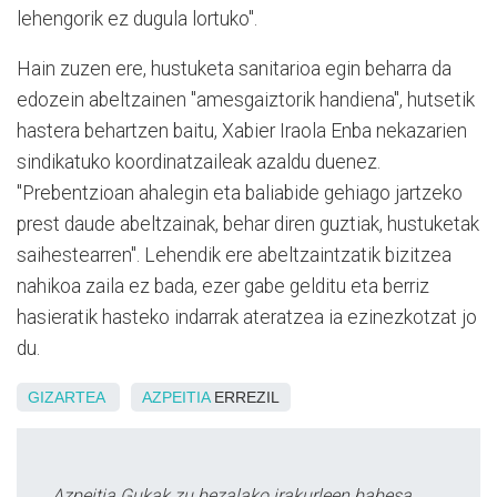
lehengorik ez dugula lortuko".
Hain zuzen ere, hustuketa sanitarioa egin beharra da
edozein abeltzainen "amesgaiztorik handiena", hutsetik
hastera behartzen baitu, Xabier Iraola Enba nekazarien
sindikatuko koordinatzaileak azaldu duenez.
"Prebentzioan ahalegin eta baliabide gehiago jartzeko
prest daude abeltzainak, behar diren guztiak, hustuketak
saihestearren". Lehendik ere abeltzaintzatik bizitzea
nahikoa zaila ez bada, ezer gabe gelditu eta berriz
hasieratik hasteko indarrak ateratzea ia ezinezkotzat jo
du.
GIZARTEA
AZPEITIA
ERREZIL
Azpeitia Gukak zu bezalako irakurleen babesa