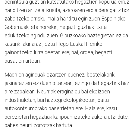
penintsula guztian kutsatutako hegaztien kopurua erruz
handitzen ari zela ikusita, azaroaren erdialdera gaitz hori
zabaltzeko arrisku maila handitu egin zuen Espainiako
Gobernuak, eta horrekin, hegazti guztiak itxita
edukitzeko agindu zuen. Gipuzkoako haztegietan ez da
kasurik jakinarazi, ezta Hego Euskal Herriko
gainontzeko lurraldeetan ere; bai, ordea, hegazti
basatien artean.
Madrilen aginduak ezartzen duenez, bestelakorik
jakinarazten ez duen bitartean, ezingo da hegaztirik hazi
aire zabalean. Neurriak eragina du bai ekoizpen
industrialetan, bai haztegi ekologikoetan, baita
autokontsumorako baserrietan ere. Hala ere, kasu
berezietan hegaztiak kanpoan izateko aukera utzi dute,
babes neurri zorrotzak hartuta.