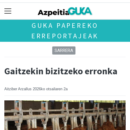
GUKA PAPEREKO
ERREPORTAJEAK
SARRERA
Gaitzekin bizitzeko erronka
Aitziber Arzallus
2026ko otsailaren 2a