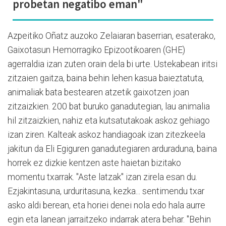
probetan negatibo eman"
Azpeitiko Oñatz auzoko Zelaiaran baserrian, esaterako,
Gaixotasun Hemorragiko Epizootikoaren (GHE)
agerraldia izan zuten orain dela bi urte. Ustekabean iritsi
zitzaien gaitza, baina behin lehen kasua baieztatuta,
animaliak bata bestearen atzetik gaixotzen joan
zitzaizkien. 200 bat buruko ganadutegian, lau animalia
hil zitzaizkien, nahiz eta kutsatutakoak askoz gehiago
izan ziren. Kalteak askoz handiagoak izan zitezkeela
jakitun da Eli Egiguren ganadutegiaren arduraduna, baina
horrek ez dizkie kentzen aste haietan bizitako
momentu txarrak. "Aste latzak" izan zirela esan du.
Ezjakintasuna, urduritasuna, kezka... sentimendu txar
asko aldi berean, eta horiei denei nola edo hala aurre
egin eta lanean jarraitzeko indarrak atera behar. "Behin