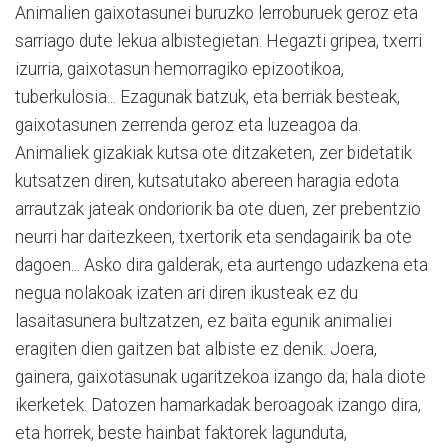
Animalien gaixotasunei buruzko lerroburuek geroz eta
sarriago dute lekua albistegietan. Hegazti gripea, txerri
izurria, gaixotasun hemorragiko epizootikoa,
tuberkulosia... Ezagunak batzuk, eta berriak besteak,
gaixotasunen zerrenda geroz eta luzeagoa da.
Animaliek gizakiak kutsa ote ditzaketen, zer bidetatik
kutsatzen diren, kutsatutako abereen haragia edota
arrautzak jateak ondoriorik ba ote duen, zer prebentzio
neurri har daitezkeen, txertorik eta sendagairik ba ote
dagoen... Asko dira galderak, eta aurtengo udazkena eta
negua nolakoak izaten ari diren ikusteak ez du
lasaitasunera bultzatzen, ez baita egunik animaliei
eragiten dien gaitzen bat albiste ez denik. Joera,
gainera, gaixotasunak ugaritzekoa izango da; hala diote
ikerketek. Datozen hamarkadak beroagoak izango dira,
eta horrek, beste hainbat faktorek lagunduta,