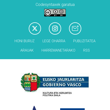
Codesyntaxek garatua
HONI BURUZ
LEGE OHARRA
PUBLIZITATEA
ARAUAK
HARREMANETARAKO
RSS
Babesleak