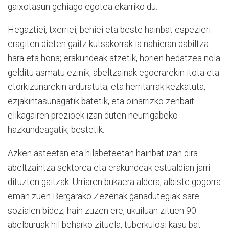
gaixotasun gehiago egotea ekarriko du.
Hegaztiei, txerriei, behiei eta beste hainbat espezieri
eragiten dieten gaitz kutsakorrak ia nahieran dabiltza
hara eta hona; erakundeak atzetik, horien hedatzea nola
gelditu asmatu ezinik; abeltzainak egoerarekin itota eta
etorkizunarekin arduratuta; eta herritarrak kezkatuta,
ezjakintasunagatik batetik, eta oinarrizko zenbait
elikagairen prezioek izan duten neurrigabeko
hazkundeagatik, bestetik.
Azken asteetan eta hilabeteetan hainbat izan dira
abeltzaintza sektorea eta erakundeak estualdian jarri
dituzten gaitzak. Urriaren bukaera aldera, albiste gogorra
eman zuen Bergarako Zezenak ganadutegiak sare
sozialen bidez; hain zuzen ere, ukuiluan zituen 90
abelburuak hil beharko zituela, tuberkulosi kasu bat