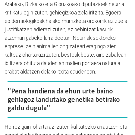
Arabako, Bizkaiko eta Gipuzkoako diputazioek neurria
kritikatu egin zuten, gehiegizkoa zela iritzita. Egoera
epidemiologikoak halako murrizketa orokorrik ez zuela
justifikatzen adierazi zuten, ez behintzat kasurik
atzeman gabeko lurraldeetan. Neurriak sektoreko
enpresei zein animalien ongizateari eragingo zien
kalteaz ohartarazi zuten, besteak beste, aire zabalean
ibiltzera ohituta dauden animalien portaera naturala
erabat aldatzen delako itxita daudenean.
"Pena handiena da ehun urte baino
gehiagoz landutako genetika betirako
galdu dugula"
Horrez gain, ohartarazi zuten kalitatezko arrautzen eta