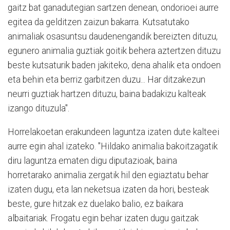
gaitz bat ganadutegian sartzen denean, ondorioei aurre
egitea da gelditzen zaizun bakarra. Kutsatutako
animaliak osasuntsu daudenengandik bereizten dituzu,
egunero animalia guztiak goitik behera aztertzen dituzu
beste kutsaturik baden jakiteko, dena ahalik eta ondoen
eta behin eta berriz garbitzen duzu... Har ditzakezun
neurri guztiak hartzen dituzu, baina badakizu kalteak
izango dituzula".
Horrelakoetan erakundeen laguntza izaten dute kalteei
aurre egin ahal izateko. "Hildako animalia bakoitzagatik
diru laguntza ematen digu diputazioak, baina
horretarako animalia zergatik hil den egiaztatu behar
izaten dugu, eta lan neketsua izaten da hori, besteak
beste, gure hitzak ez duelako balio, ez baikara
albaitariak. Frogatu egin behar izaten dugu gaitzak