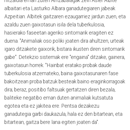
hitzaldia eman zuten Arrizabalagak zein Asier Albite
albaitari eta Lasturko Albara ganadutegiaren jabeak
Azpeitian. Albitek gaitzaren ezaugarriez jardun zuen, eta
azaldu zuen gaixotasun isila dela tuberkulosia,
hasierako faseetan ageriko sintomarik eragiten ez
duena. "Animaliak oso poliki joaten dira ahultzen, urteak
igaro ditzakete gaixorik, bistara ikusten diren sintomarik
gabe". Detekzio sistemak ere "engaina" ditzake, gainera,
gaixotasun horrek. "Hainbat eratako probak daude
tuberkulosia atzemateko, baina gaixotasunaren fase
bakoitzean proba batzuk besteak baino eraginkorragoak
dira; beraz, positibo faltsuak gertatzen diren bezala,
baliteke negatibo eman duten animaliak kutsatuta
egotea eta ez jakitea ere. Pentsa dezakezu
ganadutegia garbi daukazula, hala ez den bitartean, eta
bitartean, gaitza bere lana egiten joaten da".