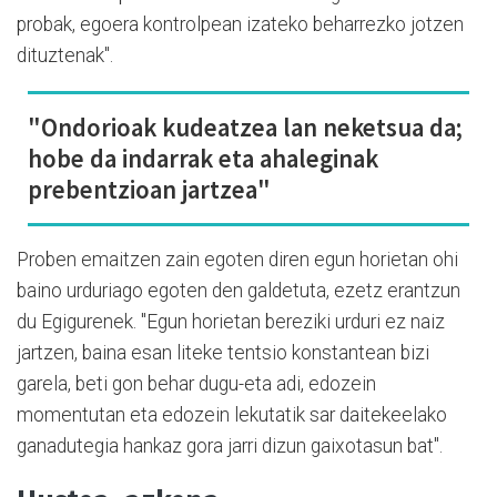
probak, egoera kontrolpean izateko beharrezko jotzen
dituztenak".
"Ondorioak kudeatzea lan neketsua da;
hobe da indarrak eta ahaleginak
prebentzioan jartzea"
Proben emaitzen zain egoten diren egun horietan ohi
baino urduriago egoten den galdetuta, ezetz erantzun
du Egigurenek. "Egun horietan bereziki urduri ez naiz
jartzen, baina esan liteke tentsio konstantean bizi
garela, beti gon behar dugu-eta adi, edozein
momentutan eta edozein lekutatik sar daitekeelako
ganadutegia hankaz gora jarri dizun gaixotasun bat".