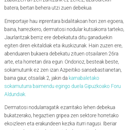
batera, bertan behera utzi zuen debekua.
Erreportaje hau inprentara bidalitakoan hori zen egoera,
baina, harrezkero, dermatosi nodular kutsakorra tarteko,
Jaurlaritzak berriz ere debekatuta ditu ganaduekin
egiten diren ekitaldiak eta ikuskizunak. Hain zuzen ere,
abenduaren bukaera debekatu zituen otsailaren 26ra
arte, eta horretan dira egun. Ondorioz, besteak beste,
sokamuturrik ez zen izan Azpeitiko sansebastianetan,
baina gaur, otsailak 2, jakin da
karnabaletako
sokamuturra baimendu egingo duela Gipuzkoako Foru
Aldundiak
.
Dermatosi nodularragatik ezarritako lehen debekua
bukatzerako, hegaztien gripea zen sektore horretako
ekoizleen eta erakundeen kezka iturri nagusi. Iberiar