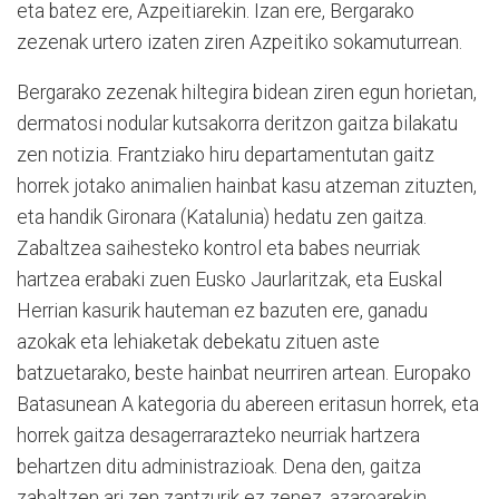
eta batez ere, Azpeitiarekin. Izan ere, Bergarako
zezenak urtero izaten ziren Azpeitiko sokamuturrean.
Bergarako zezenak hiltegira bidean ziren egun horietan,
dermatosi nodular kutsakorra deritzon gaitza bilakatu
zen notizia. Frantziako hiru departamentutan gaitz
horrek jotako animalien hainbat kasu atzeman zituzten,
eta handik Gironara (Katalunia) hedatu zen gaitza.
Zabaltzea saihesteko kontrol eta babes neurriak
hartzea erabaki zuen Eusko Jaurlaritzak, eta Euskal
Herrian kasurik hauteman ez bazuten ere, ganadu
azokak eta lehiaketak debekatu zituen aste
batzuetarako, beste hainbat neurriren artean. Europako
Batasunean A kategoria du abereen eritasun horrek, eta
horrek gaitza desagerrarazteko neurriak hartzera
behartzen ditu administrazioak. Dena den, gaitza
zabaltzen ari zen zantzurik ez zenez, azaroarekin