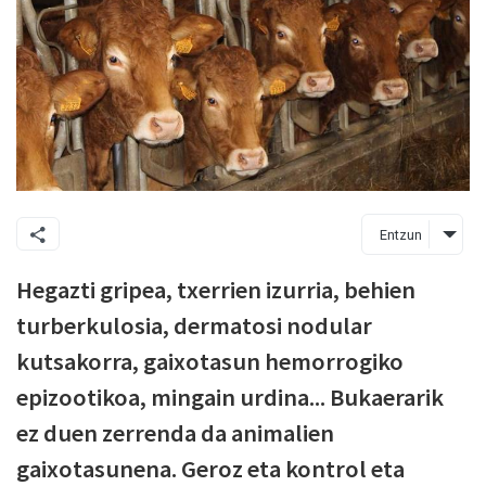
Entzun
Hegazti gripea, txerrien izurria, behien
turberkulosia, dermatosi nodular
kutsakorra, gaixotasun hemorrogiko
epizootikoa, mingain urdina... Bukaerarik
ez duen zerrenda da animalien
gaixotasunena. Geroz eta kontrol eta