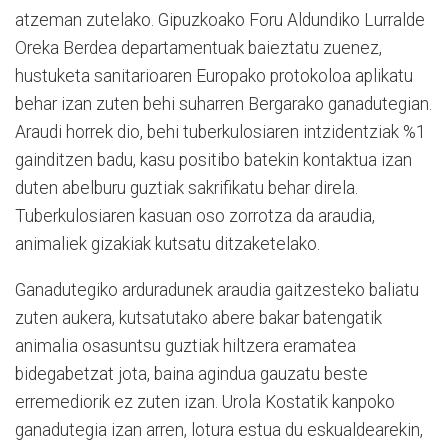
atzeman zutelako. Gipuzkoako Foru Aldundiko Lurralde
Oreka Berdea departamentuak baieztatu zuenez,
hustuketa sanitarioaren Europako protokoloa aplikatu
behar izan zuten behi suharren Bergarako ganadutegian.
Araudi horrek dio, behi tuberkulosiaren intzidentziak %1
gainditzen badu, kasu positibo batekin kontaktua izan
duten abelburu guztiak sakrifikatu behar direla.
Tuberkulosiaren kasuan oso zorrotza da araudia,
animaliek gizakiak kutsatu ditzaketelako.
Ganadutegiko arduradunek araudia gaitzesteko baliatu
zuten aukera, kutsatutako abere bakar batengatik
animalia osasuntsu guztiak hiltzera eramatea
bidegabetzat jota, baina agindua gauzatu beste
erremediorik ez zuten izan. Urola Kostatik kanpoko
ganadutegia izan arren, lotura estua du eskualdearekin,