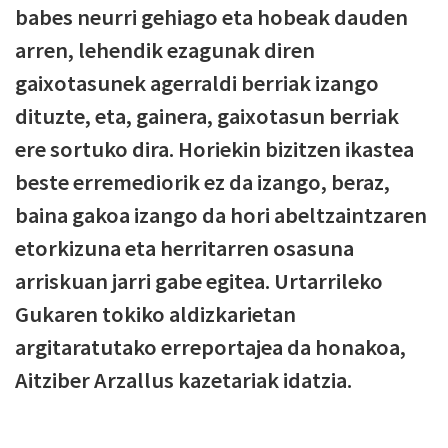
babes neurri gehiago eta hobeak dauden
arren, lehendik ezagunak diren
gaixotasunek agerraldi berriak izango
dituzte, eta, gainera, gaixotasun berriak
ere sortuko dira. Horiekin bizitzen ikastea
beste erremediorik ez da izango, beraz,
baina gakoa izango da hori abeltzaintzaren
etorkizuna eta herritarren osasuna
arriskuan jarri gabe egitea. Urtarrileko
Gukaren tokiko aldizkarietan
argitaratutako erreportajea da honakoa,
Aitziber Arzallus kazetariak idatzia.