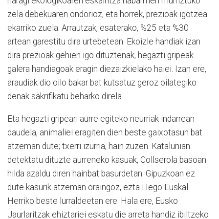
haragi ekologikoaren eskaintza nabarmen murriztuko
zela debekuaren ondorioz, eta horrek, prezioak igotzea
ekarriko zuela. Arrautzak, esaterako, %25 eta %30
artean garestitu dira urtebetean. Ekoizle handiak izan
dira prezioak gehien igo dituztenak, hegazti gripeak
galera handiagoak eragin diezaizkielako haiei. Izan ere,
araudiak dio oilo bakar bat kutsatuz geroz oilategiko
denak sakrifikatu beharko direla.
Eta hegazti gripeari aurre egiteko neurriak indarrean
daudela, animaliei eragiten dien beste gaixotasun bat
atzeman dute; txerri izurria, hain zuzen. Katalunian
detektatu dituzte aurreneko kasuak, Collserola basoan
hilda azaldu diren hainbat basurdetan. Gipuzkoan ez
dute kasurik atzeman oraingoz, ezta Hego Euskal
Herriko beste lurraldeetan ere. Hala ere, Eusko
Jaurlaritzak ehiztariei eskatu die arreta handiz ibiltzeko