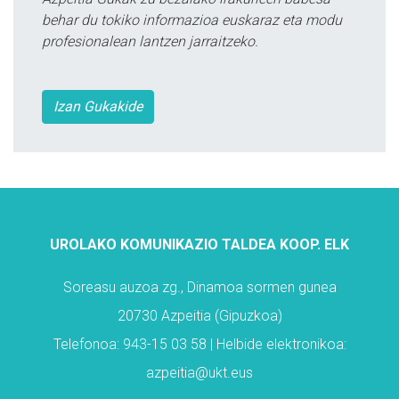
behar du tokiko informazioa euskaraz eta modu
profesionalean lantzen jarraitzeko.
Izan Gukakide
UROLAKO KOMUNIKAZIO TALDEA KOOP. ELK
Soreasu auzoa zg., Dinamoa sormen gunea
20730 Azpeitia (Gipuzkoa)
Telefonoa: 943-15 03 58 | Helbide elektronikoa:
azpeitia@ukt.eus