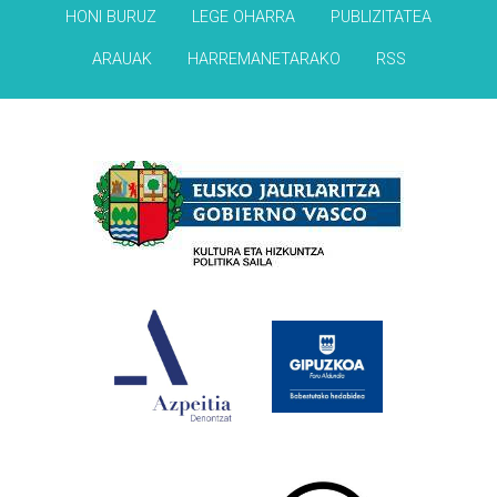
HONI BURUZ
LEGE OHARRA
PUBLIZITATEA
ARAUAK
HARREMANETARAKO
RSS
Babesleak