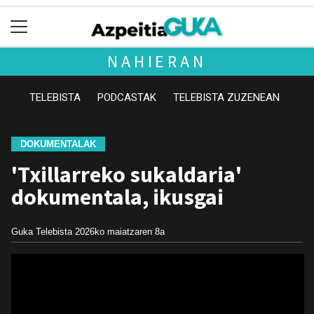
NAHIERAN
TELEBISTA
PODCASTAK
TELEBISTA ZUZENEAN
DOKUMENTALAK
'Txillarreko sukaldaria'
dokumentala, ikusgai
Guka Telebista
2026ko maiatzaren 8a