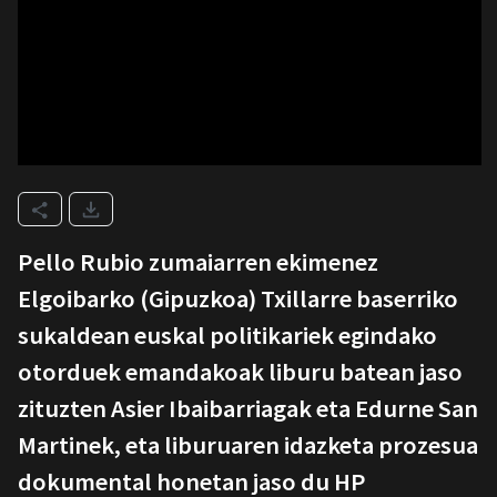
Pello Rubio zumaiarren ekimenez
Elgoibarko (Gipuzkoa) Txillarre baserriko
sukaldean euskal politikariek egindako
otorduek emandakoak liburu batean jaso
zituzten Asier Ibaibarriagak eta Edurne San
Martinek, eta liburuaren idazketa prozesua
dokumental honetan jaso du HP