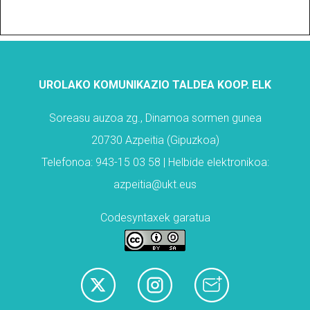
UROLAKO KOMUNIKAZIO TALDEA KOOP. ELK
Soreasu auzoa zg., Dinamoa sormen gunea
20730 Azpeitia (Gipuzkoa)
Telefonoa: 943-15 03 58 | Helbide elektronikoa:
azpeitia@ukt.eus
Codesyntaxek garatua