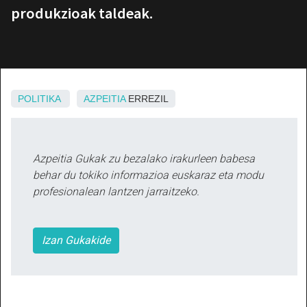
produkzioak taldeak.
POLITIKA
AZPEITIA
ERREZIL
Azpeitia Gukak zu bezalako irakurleen babesa
behar du tokiko informazioa euskaraz eta modu
profesionalean lantzen jarraitzeko.
Izan Gukakide