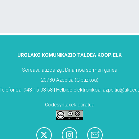
UROLAKO KOMUNIKAZIO TALDEA KOOP. ELK
Soreasu auzoa zg., Dinamoa sormen gunea
20730 Azpeitia (Gipuzkoa)
Telefonoa: 943-15 03 58 | Helbide elektronikoa: azpeitia@ukt.eu
Codesyntaxek garatua