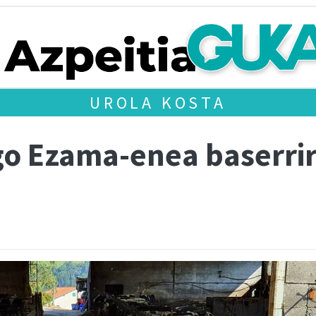
UROLA KOSTA
lgo Ezama-enea baserrir