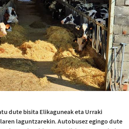
tu dute bisita Elikaguneak eta Urraki
alaren laguntzarekin. Autobusez egingo dute