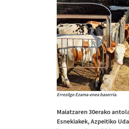
Errezilgo Ezama-enea baserria.
Maiatzaren 30erako antola
Esnekiakek, Azpeitiko Ud