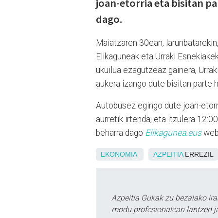
joan-etorria eta bisitan p
dago.
Maiatzaren 30ean, larunbatarekin,
Elikaguneak eta Urraki Esnekiake
ukuilua ezagutzeaz gainera, Urrak
aukera izango dute bisitan parte 
Autobusez egingo dute joan-etorri
aurretik irtenda, eta itzulera 12:
beharra dago
Elikagunea.eus
web
EKONOMIA
AZPEITIA
ERREZIL
Azpeitia Gukak zu bezalako ira
modu profesionalean lantzen ja