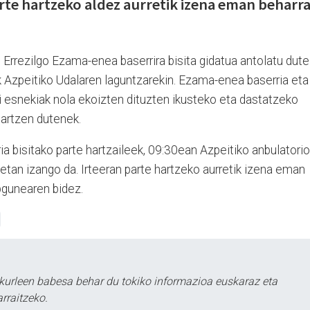
arte hartzeko aldez aurretik izena eman beharr
 Errezilgo Ezama-enea baserrira bisita gidatua antolatu dute
k Azpeitiko Udalaren laguntzarekin. Ezama-enea baserria eta
i esnekiak nola ekoizten dituzten ikusteko eta dastatzeko
hartzen dutenek.
a bisitako parte hartzaileek, 09:30ean Azpeitiko anbulatorio
00etan izango da. Irteeran parte hartzeko aurretik izena eman
gunearen bidez.
kurleen babesa behar du tokiko informazioa euskaraz eta
rraitzeko.