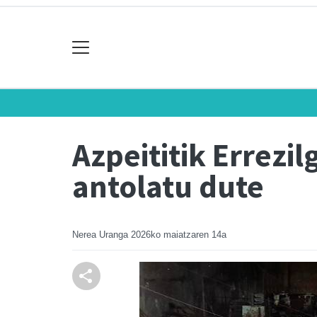
Azpeititik Errezi
antolatu dute
Nerea Uranga
2026ko maiatzaren 14a