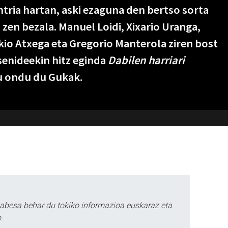
tria hartan, aski ezaguna den bertso sorta
 zen bezala. Manuel Loidi, Xixario Uranga,
kio Atxega eta Gregorio Manterola ziren bost
 senideekin hitz eginda
Dabilen harriari
au ondu du Gukak.
babesa behar du tokiko informazioa euskaraz eta
.