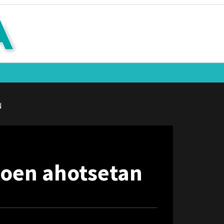
N
koen ahotsetan