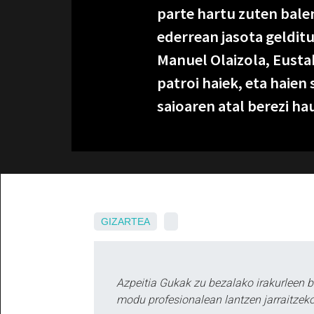
parte hartu zuten balen
ederrean jasota gelditu
Manuel Olaizola, Eusta
patroi haiek, eta haien
saioaren atal berezi h
GIZARTEA
Azpeitia Gukak zu bezalako irakurleen 
modu profesionalean lantzen jarraitzeko