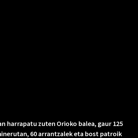
n harrapatu zuten Orioko balea, gaur 125
rainerutan, 60 arrantzalek eta bost patroik