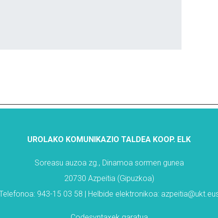
UROLAKO KOMUNIKAZIO TALDEA KOOP. ELK
Soreasu auzoa zg., Dinamoa sormen gunea
20730 Azpeitia (Gipuzkoa)
Telefonoa: 943-15 03 58 | Helbide elektronikoa: azpeitia@ukt.eu
Codesyntaxek garatua