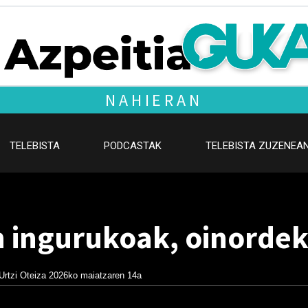
NAHIERAN
TELEBISTA
PODCASTAK
TELEBISTA ZUZENEA
n ingurukoak, oinorde
Urtzi Oteiza
2026ko maiatzaren 14a