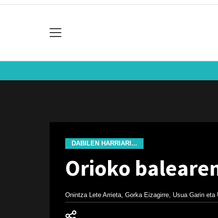
DABILEN HARRIARI...
Orioko baleare
Onintza Lete Arrieta, Gorka Eizagirre, Usua Garin eta 