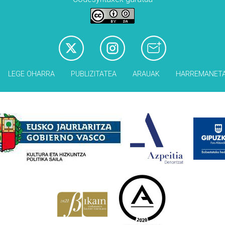
LEGE OHARRA
PUBLIZITATEA
ARAUAK
HARREMANET
Babesleak