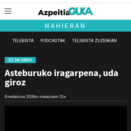
NAHIERAN
TELEBISTA
PODCASTAK
TELEBISTA ZUZENEAN
EZ DA GIRO!
Asteburuko iragarpena, uda
giroz
Erredakzioa
2026ko maiatzaren 21a