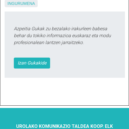
INGURUMENA
Azpeitia Gukak zu bezalako irakurleen babesa
behar du tokiko informazioa euskaraz eta modu
profesionalean lantzen jarraitzeko.
Izan Gukakide
UROLAKO KOMUNIKAZIO TALDEA KOOP. ELK