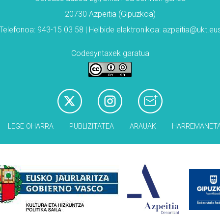
20730 Azpeitia (Gipuzkoa)
Telefonoa: 943-15 03 58 | Helbide elektronikoa: azpeitia@ukt.eu
Codesyntaxek garatua
LEGE OHARRA
PUBLIZITATEA
ARAUAK
HARREMANET
Babesleak