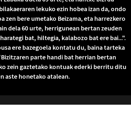
 bilakaeraren lekuko ezin hobea izan da, ondo
a zen bere umetako Beizama, eta harrezkero
ain dela 60 urte, herrigunean bertan zeuden
arategi bat, hiltegia, kalabozo bat ere bai...".
busa ere bazegoela kontatu du, baina tarteka
 "Bizitzaren parte handi bat herrian bertan
o zein gaztetako kontuak ederki berritu ditu
n aste honetako atalean.