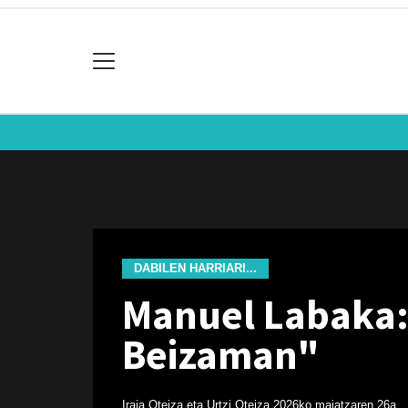
DABILEN HARRIARI...
Manuel Labaka: 
Beizaman"
Iraia Oteiza eta Urtzi Oteiza
2026ko maiatzaren 26a