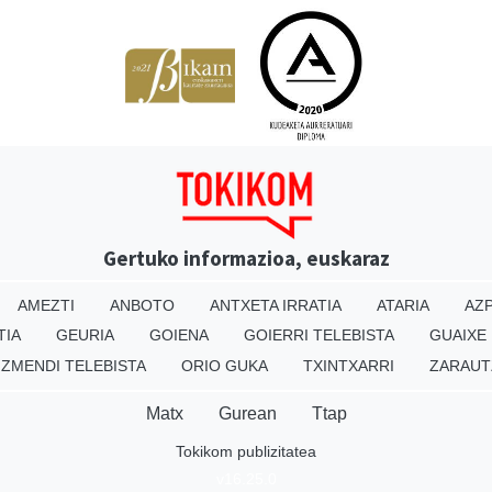
Gertuko informazioa, euskaraz
AMEZTI
ANBOTO
ANTXETA IRRATIA
ATARIA
AZP
TIA
GEURIA
GOIENA
GOIERRI TELEBISTA
GUAIXE
IZMENDI TELEBISTA
ORIO GUKA
TXINTXARRI
ZARAUT
Matx
Gurean
Ttap
Tokikom publizitatea
v16.25.0