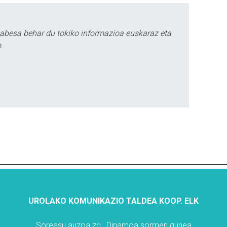
babesa behar du tokiko informazioa euskaraz eta
.
UROLAKO KOMUNIKAZIO TALDEA KOOP. ELK
Soreasu auzoa zg., Dinamoa sormen gunea