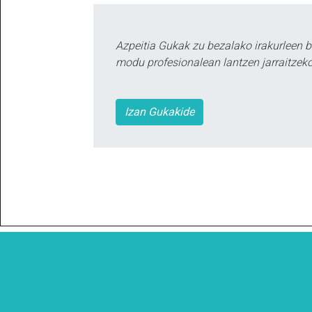
Azpeitia Gukak zu bezalako irakurleen 
modu profesionalean lantzen jarraitzeko
Izan Gukakide