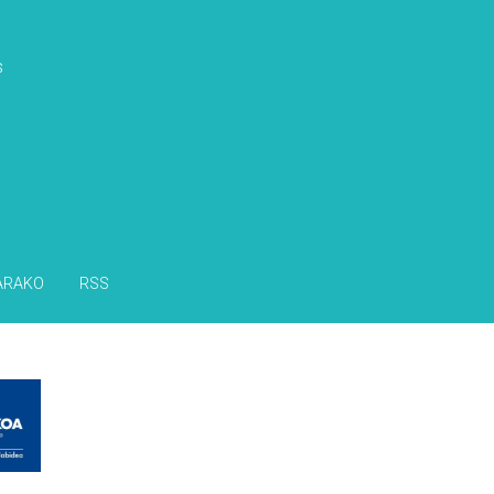
s
ARAKO
RSS