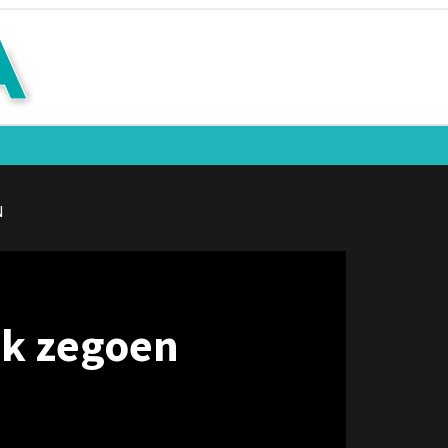
N
ik zegoen