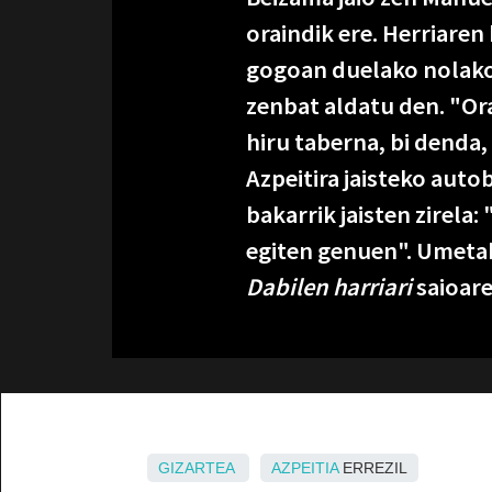
oraindik ere. Herriaren
gogoan duelako nolako
zenbat aldatu den. "Or
hiru taberna, bi denda, h
Azpeitira jaisteko auto
bakarrik jaisten zirela:
egiten genuen". Umetak
Dabilen harriari
saioare
GIZARTEA
AZPEITIA
ERREZIL