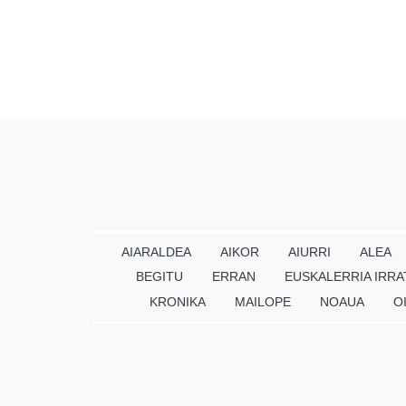
AIARALDEA
AIKOR
AIURRI
ALEA
BEGITU
ERRAN
EUSKALERRIA IRRA
KRONIKA
MAILOPE
NOAUA
O