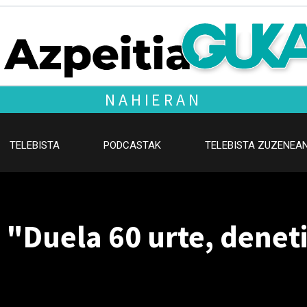
NAHIERAN
TELEBISTA
PODCASTAK
TELEBISTA ZUZENEA
"Duela 60 urte, denet