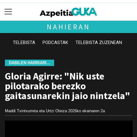
NAHIERAN
TELEBISTA
PODCASTAK
TELEBISTA ZUZENEAN
DABILEN HARRIARI...
Gloria Agirre: "Nik uste
pilotarako berezko
gaitasunarekin jaio nintzela"
Maddi Txintxurreta eta Urtzi Oteiza
2026ko ekainaren 2a