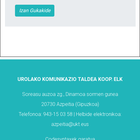
Izan Gukakide
UROLAKO KOMUNIKAZIO TALDEA KOOP. ELK
Soreasu auzoa zg., Dinamoa sormen gunea
20730 Azpeitia (Gipuzkoa)
Telefonoa: 943-15 03 58 | Helbide elektronikoa:
azpeitia@ukt.eus
Codesyntaxek garatua