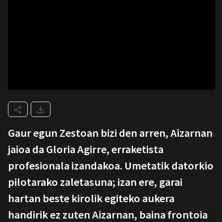
Gaur egun Zestoan bizi den arren, Aizarnan
jaioa da Gloria Agirre, erraketista
profesionala izandakoa. Umetatik datorkio
pilotarako zaletasuna; izan ere, garai
hartan beste kirolik egiteko aukera
handirik ez zuten Aizarnan, baina frontoia