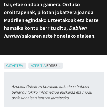
bai, etxe ondoan gainera. Orduko
oroitzapenak, pilotan jokatzera joanda
Madrilen egindako urteetakoak eta beste
hamaika kontu berritu ditu,
Dabilen
harriari
saioaren aste honetako atalean.
GIZARTEA
AZPEITIA
ERREZIL
Azpeitia Gukak zu bezalako irakurleen babesa
behar du tokiko informazioa euskaraz eta modu
profesionalean lantzen jarraitzeko.