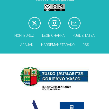
HONI BURUZ
LEGE OHARRA
PUBLIZITATEA
ARAUAK
HARREMANETARAKO
RSS
Babesleak