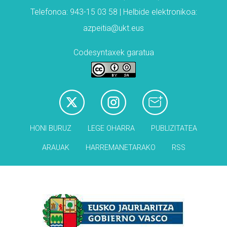
Telefonoa: 943-15 03 58 | Helbide elektronikoa:
azpeitia@ukt.eus
Codesyntaxek garatua
HONI BURUZ
LEGE OHARRA
PUBLIZITATEA
ARAUAK
HARREMANETARAKO
RSS
Babesleak