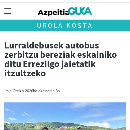
UROLA KOSTA
Lurraldebusek autobus
zerbitzu bereziak eskainiko
ditu Errezilgo jaietatik
itzultzeko
Iraia Oteiza
2026ko ekainaren 3a