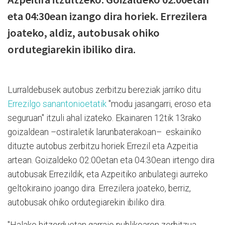
eta 04:30ean izango dira horiek. Errezilera
joateko, aldiz, autobusak ohiko
ordutegiarekin ibiliko dira.
Lurraldebusek autobus zerbitzu bereziak jarriko ditu
Errezilgo sanantonioetatik
"modu jasangarri, eroso eta
seguruan" itzuli ahal izateko. Ekainaren 12tik 13rako
goizaldean –ostiraletik larunbaterakoan– eskainiko
dituzte autobus zerbitzu horiek Errezil eta Azpeitia
artean. Goizaldeko 02:00etan eta 04:30ean irtengo dira
autobusak Errezildik, eta Azpeitiko anbulategi aurreko
geltokiraino joango dira. Errezilera joateko, berriz,
autobusak ohiko ordutegiarekin ibiliko dira.