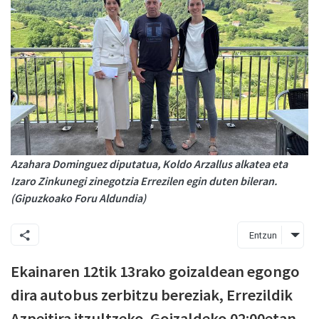
Azahara Dominguez diputatua, Koldo Arzallus alkatea eta
Izaro Zinkunegi zinegotzia Errezilen egin duten bileran.
(Gipuzkoako Foru Aldundia)
Entzun
Ekainaren 12tik 13rako goizaldean egongo
dira autobus zerbitzu bereziak, Errezildik
Azpeitira itzultzeko. Goizaldeko 02:00etan