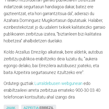
"Halako hitzorduetan garraio publikoaren zerbitzua
indartzeak segurtasun handiagoa dakar, batez ere
gazteentzat, eta hori garrantzitsua da", adierazi du
Azahara Dominguez Mugikortasun diputatuak. Halaber,
ezinbestekotzat jo du udalerri txikiek kalitatezko garraio
publikoaren zerbitzua izatea, "biztanleen bizi kalitatea
hobetzea" ahalbidetzen duelako.
Koldo Arzallus Errezilgo alkateak, bere aldetik, autobus
zerbitzu publikoa erabiltzeko deia luzatu du, "aukera
egongo delako, bai Errezilera autobusez joateko, eta
baita Azpeitira segurtasunez itzultzeko ere".
Ordutegi guztiak
Lurraldebusen webgunean
edo
erabiltzaileei arreta zerbitzua emateko 900-30 03 40
telefonoan kontsultatu ahal izango dira.
JAIAK
AZPEITIA
ERREZIL