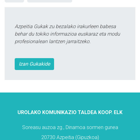
Azpeitia Gukak zu bezalako irakurleen babesa
behar du tokiko informazioa euskaraz eta modu
profesionalean lantzen jarraitzeko.
Izan Gukakide
UROLAKO KOMUNIKAZIO TALDEA KOOP. ELK
Soreasu auzoa zg., Dinamoa sormen gunea
20730 Azpeitia (Gipuzkoa)