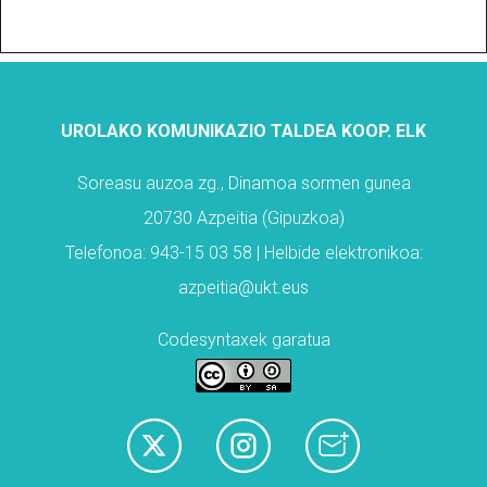
UROLAKO KOMUNIKAZIO TALDEA KOOP. ELK
Soreasu auzoa zg., Dinamoa sormen gunea
20730 Azpeitia (Gipuzkoa)
Telefonoa: 943-15 03 58 | Helbide elektronikoa:
azpeitia@ukt.eus
Codesyntaxek garatua