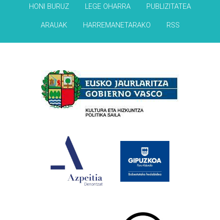
HONI BURUZ
LEGE OHARRA
PUBLIZITATEA
ARAUAK
HARREMANETARAKO
RSS
Babesleak