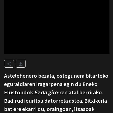
Astelehenero bezala, ostegunera bitarteko
eguraldiaren iragarpena egin du Eneko
Elustondok
Ez da giro
-ren atal berrirako.
Badirudi euritsu datorrela astea. Bitxikeria
bat ere ekarri du, oraingoan, itsasoak