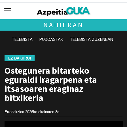
NAHIERAN
TELEBISTA
PODCASTAK
TELEBISTA ZUZENEAN
EZ DA GIRO!
Ostegunera bitarteko
eguraldi iragarpena eta
itsasoaren eraginaz
bitxikeria
Erredakzioa
2026ko ekainaren 8a