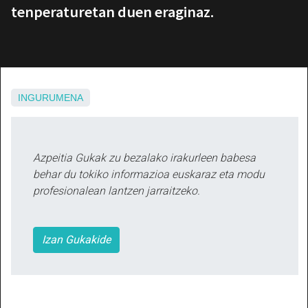
tenperaturetan duen eraginaz.
INGURUMENA
Azpeitia Gukak zu bezalako irakurleen babesa
behar du tokiko informazioa euskaraz eta modu
profesionalean lantzen jarraitzeko.
Izan Gukakide