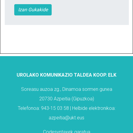
Izan Gukakide
UROLAKO KOMUNIKAZIO TALDEA KOOP. ELK
Soreasu auzoa zg., Dinamoa sormen gunea
20730 Azpeitia (Gipuzkoa)
Telefonoa: 943-15 03 58 | Helbide elektronikoa:
azpeitia@ukt.eus
Codesyntaxek garatua