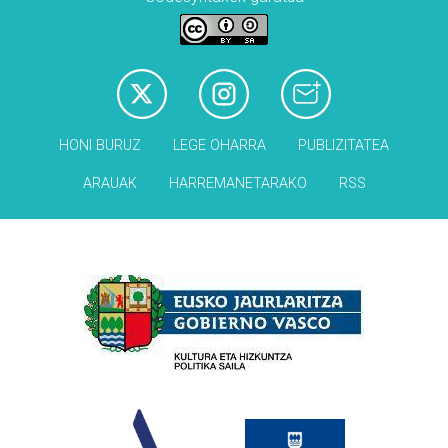
HONI BURUZ
LEGE OHARRA
PUBLIZITATEA
ARAUAK
HARREMANETARAKO
RSS
Babesleak