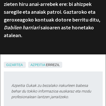
zieten hiru anai-arrebek ere: bi ahizpek
saregile eta anaiak patroi. Gaztaroko eta
geroxeagoko kontuak dotore berritu ditu,
Dabilen harriari
saioaren aste honetako
atalean.
GIZARTEA
AZPEITIA
ERREZIL
Azpeitia Gukak zu bezalako irakurleen babesa
behar du tokiko informazioa euskaraz eta modu
profesionalean lantzen jarraitzeko.