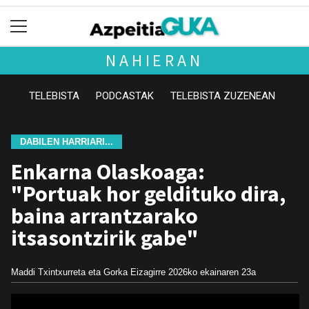
NAHIERAN
TELEBISTA
PODCASTAK
TELEBISTA ZUZENEAN
DABILEN HARRIARI...
Enkarna Olaskoaga:
"Portuak hor geldituko dira,
baina arrantzarako
itsasontzirik gabe"
Maddi Txintxurreta eta Gorka Eizagirre
2026ko ekainaren 23a