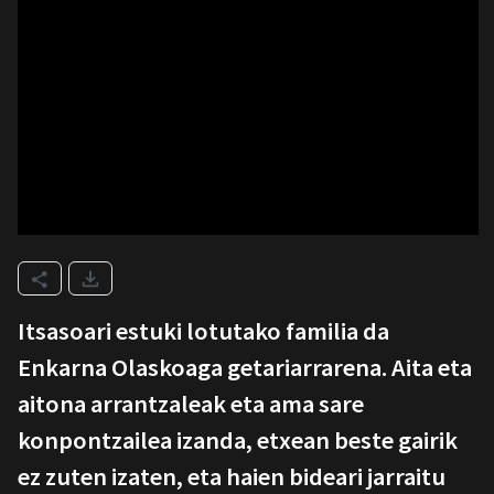
Itsasoari estuki lotutako familia da
Enkarna Olaskoaga getariarrarena. Aita eta
aitona arrantzaleak eta ama sare
konpontzailea izanda, etxean beste gairik
ez zuten izaten, eta haien bideari jarraitu