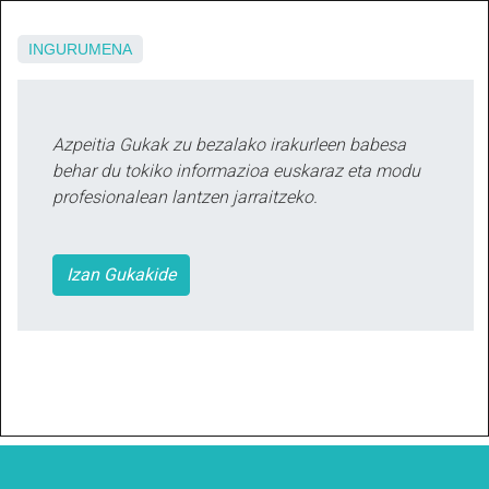
INGURUMENA
Azpeitia Gukak zu bezalako irakurleen babesa
behar du tokiko informazioa euskaraz eta modu
profesionalean lantzen jarraitzeko.
Izan Gukakide