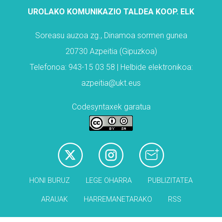
UROLAKO KOMUNIKAZIO TALDEA KOOP. ELK
Soreasu auzoa zg., Dinamoa sormen gunea
20730 Azpeitia (Gipuzkoa)
Telefonoa: 943-15 03 58 | Helbide elektronikoa:
azpeitia@ukt.eus
Codesyntaxek garatua
HONI BURUZ
LEGE OHARRA
PUBLIZITATEA
ARAUAK
HARREMANETARAKO
RSS