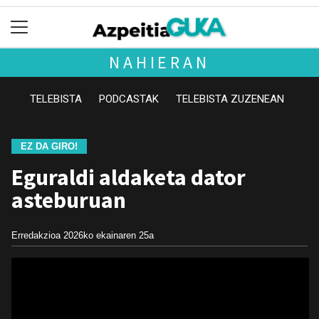
NAHIERAN
TELEBISTA
PODCASTAK
TELEBISTA ZUZENEAN
EZ DA GIRO!
Eguraldi aldaketa dator
asteburuan
Erredakzioa
2026ko ekainaren 25a