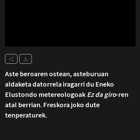
Aste beroaren ostean, asteburuan
aldaketa datorrela iragarri du Eneko
Elustondo metereologoak
Ez da giro
-ren
atal berrian. Freskora joko dute
tenperaturek.